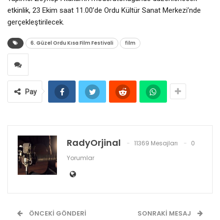
etkinlik, 23 Ekim saat 11.00’de Ordu Kültür Sanat Merkezi’nde
gerçekleştirilecek.
6. Güzel Ordu Kısa Film Festivali
film
Pay
RadyOrjinal
11369 Mesajları
0
Yorumlar
ÖNCEKI GÖNDERI
SONRAKI MESAJ