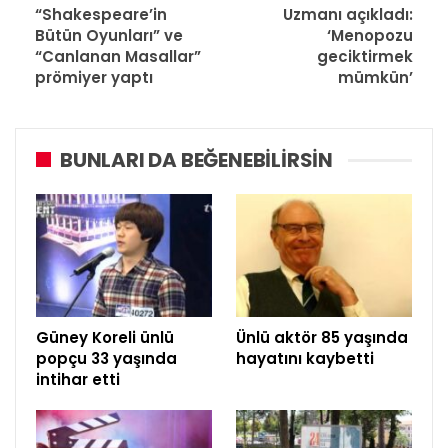
“Shakespeare’in
Uzmanı açıkladı:
Bütün Oyunları” ve
‘Menopozu
“Canlanan Masallar”
geciktirmek
prömiyer yaptı
mümkün’
BUNLARI DA BEĞENEBILIRSIN
Güney Koreli ünlü
Ünlü aktör 85 yaşında
popçu 33 yaşında
hayatını kaybetti
intihar etti