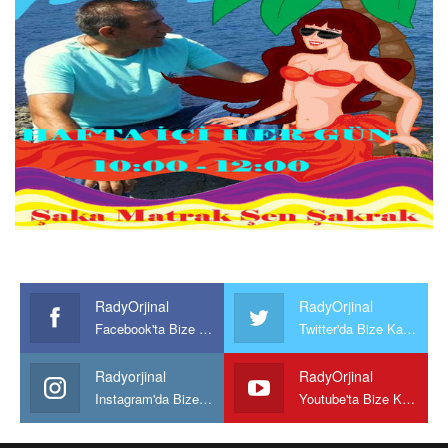
RadyOrjinal
RadyOrjinal
Facebook'ta Bize Katılın
Twitter'da Bize Katılın
Radyorjinal
RadyOrjinal
Instagram'da Bize katılın
Youtube'ta Bize Katılın