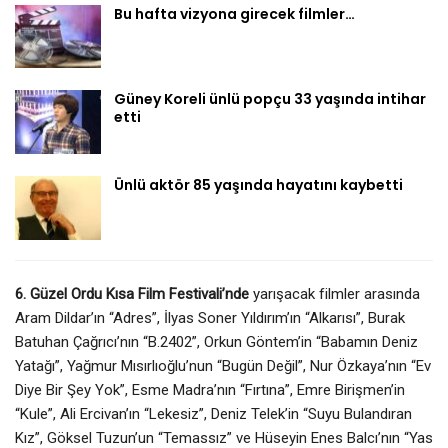
Bu hafta vizyona girecek filmler…
Güney Koreli ünlü popçu 33 yaşında intihar
etti
Ünlü aktör 85 yaşında hayatını kaybetti
6. Güzel Ordu Kısa Film Festivali’nde
yarışacak filmler arasında
Aram Dildar’ın “Adres”, İlyas Soner Yıldırım’ın “Alkarısı”, Burak
Batuhan Çağrıcı’nın “B.2402”, Orkun Göntem’in “Babamın Deniz
Yatağı”, Yağmur Mısırlıoğlu’nun “Bugün Değil”, Nur Özkaya’nın “Ev
Diye Bir Şey Yok”, Esme Madra’nın “Fırtına”, Emre Birişmen’in
“Kule”, Ali Ercivan’ın “Lekesiz”, Deniz Telek’in “Suyu Bulandıran
Kız”, Göksel Tuzun’un “Temassız” ve Hüseyin Enes Balcı’nın “Yas