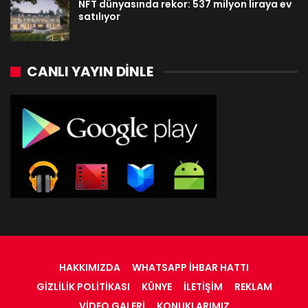
NFT dünyasında rekor: 537 milyon liraya ev
satılıyor
CANLI YAYIN DINLE
HAKKIMIZDA
WHATSAPP İHBAR HATTI
GIZLILIK POLITIKASI
KÜNYE
İLETIŞIM
REKLAM
VIDEO GALERI
KONUKLARIMIZ