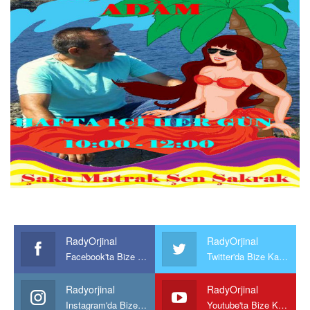
RadyOrjinal
RadyOrjinal
Facebook'ta Bize Katılın
Twitter'da Bize Katılın
Radyorjinal
RadyOrjinal
Instagram'da Bize katılın
Youtube'ta Bize Katılın