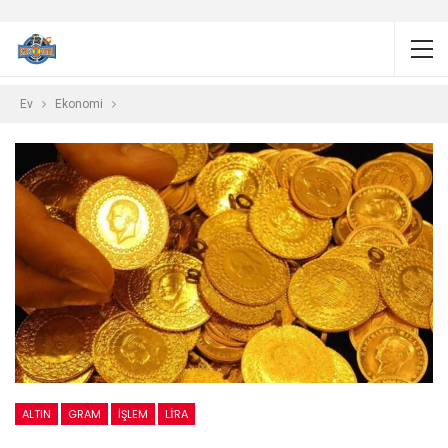
Ev
Ekonomi
ALTIN
GRAM
İŞLEM
LİRA