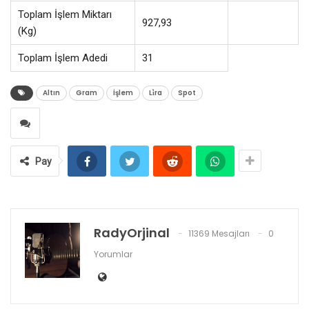
Toplam İşlem Miktarı
927,93
(Kg)
Toplam İşlem Adedi
31
Altın
Gram
İşlem
Li̇ra
Spot
Pay
RadyOrjinal
11369 Mesajları
0
Yorumlar