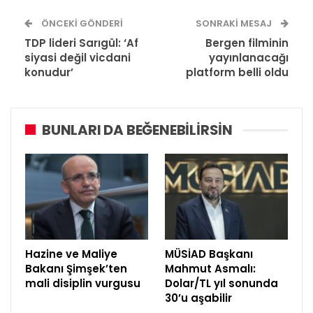
ÖNCEKI GÖNDERI
SONRAKI MESAJ
TDP lideri Sarıgül: ‘Af
Bergen filminin
siyasi değil vicdani
yayınlanacağı
konudur’
platform belli oldu
BUNLARI DA BEĞENEBILIRSIN
Hazine ve Maliye
MÜSİAD Başkanı
Bakanı Şimşek’ten
Mahmut Asmalı:
mali disiplin vurgusu
Dolar/TL yıl sonunda
30’u aşabilir