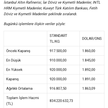
İstanbul Altın Rafinerisi, İar Döviz ve Kıymetli Madenler, INTL
HRM Kıymetli Madenler, Kuveyt Türk Katılım Bankası, Fetih
Döviz ve Kıymetli Madenler şeklinde sıralandı.
Bugünkü işlemlere ilişkin veriler şöyle:
STANDART
DOLAR/ONS
TL/KG
Önceki Kapanış
917.500,00
1.860,00
En Düşük
910.000,00
1.845,00
En Yüksek
920.000,00
1.892,00
Kapanış
920.000,00
1.891,00
Ağırlıklı Ortalama
916.807,50
1.863,09
Toplam İşlem Hacmi
834.220.632,73
(TL)