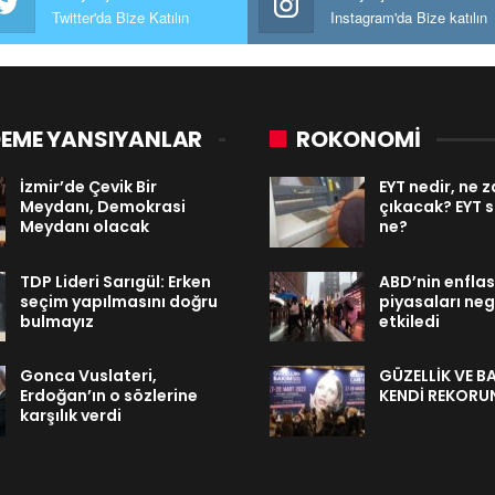
Twitter'da Bize Katılın
Instagram'da Bize katılın
EME YANSIYANLAR
ROKONOMİ
İzmir’de Çevik Bir
EYT nedir, ne
Meydanı, Demokrasi
çıkacak? EYT 
Meydanı olacak
ne?
TDP Lideri Sarıgül: Erken
ABD’nin enfla
seçim yapılmasını doğru
piyasaları neg
bulmayız
etkiledi
Gonca Vuslateri,
GÜZELLİK VE B
Erdoğan’ın o sözlerine
KENDİ REKORUN
karşılık verdi