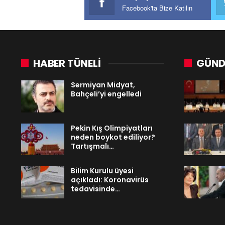
Facebook'ta Bize Katılın
HABER TÜNELİ
GÜND
Sermiyan Midyat,
Bahçeli’yi engelledi
Pekin Kış Olimpiyatları
neden boykot ediliyor?
Tartışmalı…
Bilim Kurulu üyesi
açıkladı: Koronavirüs
tedavisinde…