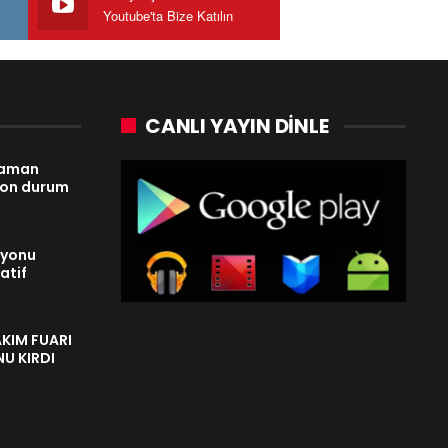
Youtube'ta Bize Katılın
CANLI YAYIN DINLE
 zaman
son durum
syonu
atif
AKIM FUARI
U KIRDI