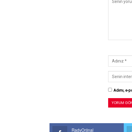
Adımı, e-po
RadyOrjinal