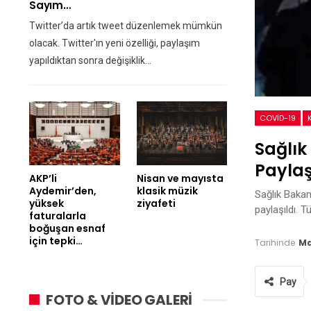
Sayım…
Twitter’da artık tweet düzenlemek mümkün
olacak. Twitter'ın yeni özelliği, paylaşım
yapıldıktan sonra değişiklik…
COVID-19
Sağlık
Paylaş
AKP’li
Nisan ve mayısta
Aydemir’den,
klasik müzik
Sağlık Bakan
yüksek
ziyafeti
paylaşıldı. 
faturalarla
boğuşan esnaf
için tepki…
Tarihinde
Ma
Pay
FOTO & VİDEO GALERİ