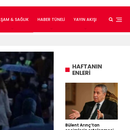
AŞAM & SAĞLIK
HABER TÜNELI
YAYIN AKIŞI
HAFTANIN
ENLERİ
Bülent Arınç’tan