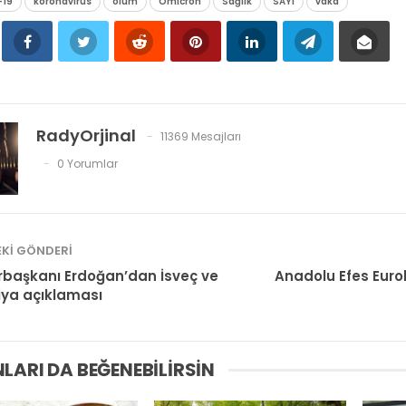
-19
koronavirüs
ölüm
Omi̇cron
Sağlık
SAYI
vaka
RadyOrjinal
11369 Mesajları
0 Yorumlar
KI GÖNDERI
başkanı Erdoğan’dan İsveç ve
Anadolu Efes Euro
iya açıklaması
LARI DA BEĞENEBILIRSIN