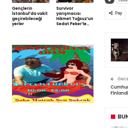
Covid
Gençlerin
Survivor
İstanbul’da vakit
yarışmacısı
Pay
geçirebileceği
Hikmet Tuğsuz’un
yerler
Sedat Peker’le…
ÖNCE
Cumhur
Finland
BUN