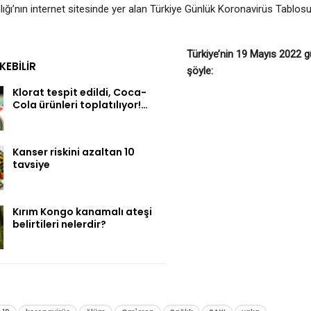
lığı’nın internet sitesinde yer alan Türkiye Günlük Koronavirüs Tablosu
Türkiye’nin 19 Mayıs 2022 
EKEBILIR
şöyle:
Klorat tespit edildi, Coca-
Cola ürünleri toplatılıyor!…
Kanser riskini azaltan 10
tavsiye
Kırım Kongo kanamalı ateşi
belirtileri nelerdir?