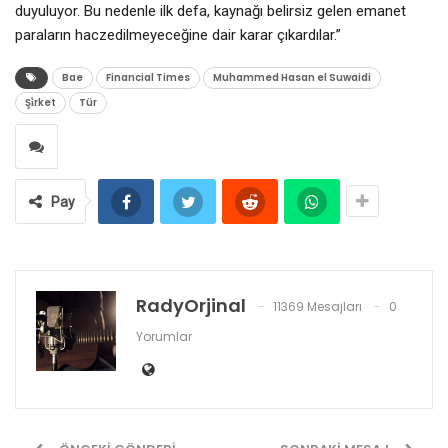
duyuluyor. Bu nedenle ilk defa, kaynağı belirsiz gelen emanet
paraların haczedilmeyeceğine dair karar çıkardılar.”
Bae
Financial Times
Muhammed Hasan el Suwaidi
Şi̇rket
Tür
Pay
RadyOrjinal
11369 Mesajları
0
Yorumlar