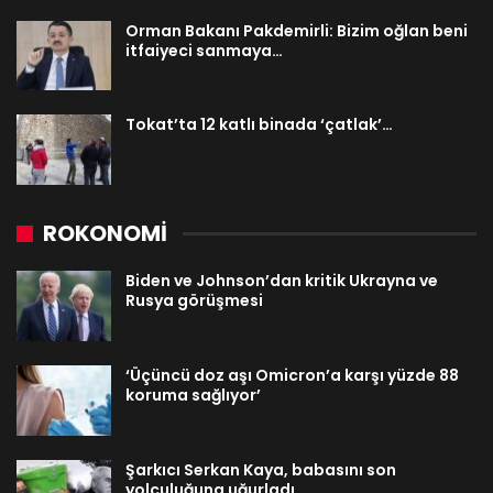
Orman Bakanı Pakdemirli: Bizim oğlan beni
itfaiyeci sanmaya…
Tokat’ta 12 katlı binada ‘çatlak’…
ROKONOMİ
Biden ve Johnson’dan kritik Ukrayna ve
Rusya görüşmesi
‘Üçüncü doz aşı Omicron’a karşı yüzde 88
koruma sağlıyor’
Şarkıcı Serkan Kaya, babasını son
yolculuğuna uğurladı