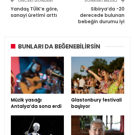
ÖNCEKI GÖNDERI
SONRAKI MESAJ
Yandaş TÜİK’e göre,
Sibirya’da -20
sanayi üretimi arttı
derecede bulunan
bebeğin durumu iyi
BUNLARI DA BEĞENEBILIRSIN
Müzik yasağı
Glastonbury festivali
Antalya’da sona erdi
başlıyor