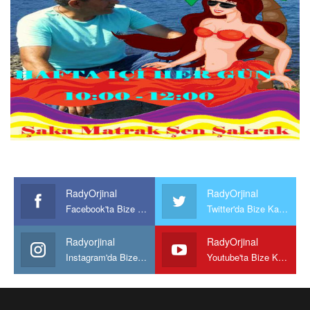
RadyOrjinal
RadyOrjinal
Facebook'ta Bize Katılın
Twitter'da Bize Katılın
Radyorjinal
RadyOrjinal
Instagram'da Bize katılın
Youtube'ta Bize Katılın