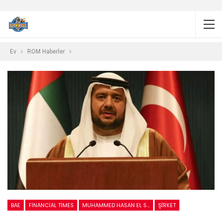
Ev
ROM Haberler
BAE
FINANCIAL TIMES
MUHAMMED HASAN EL SUWAIDI
ŞİRKET