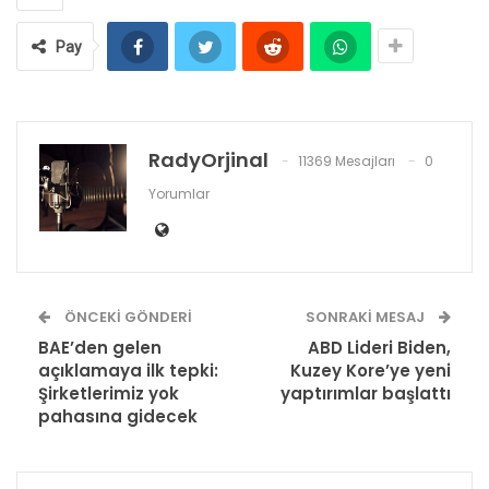
Pay
RadyOrjinal
11369 Mesajları
0
Yorumlar
ÖNCEKI GÖNDERI
SONRAKI MESAJ
BAE’den gelen
ABD Lideri Biden,
açıklamaya ilk tepki:
Kuzey Kore’ye yeni
Şirketlerimiz yok
yaptırımlar başlattı
pahasına gidecek