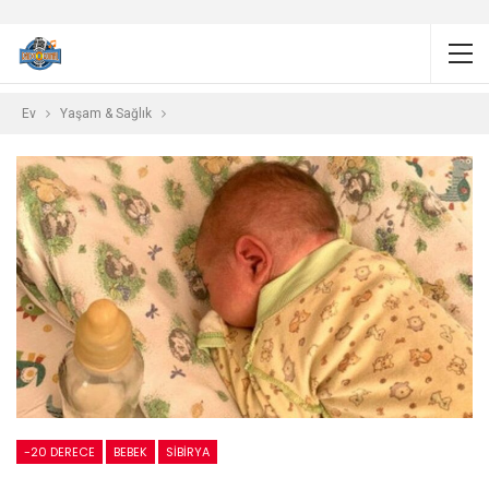
Ev
Yaşam & Sağlık
-20 DERECE
BEBEK
SIBIRYA