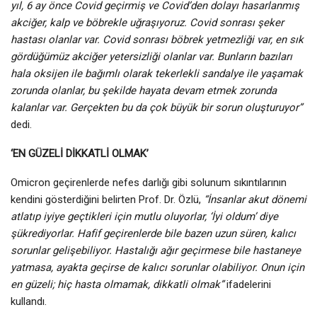
yıl, 6 ay önce Covid geçirmiş ve Covid’den dolayı hasarlanmış
akciğer, kalp ve böbrekle uğraşıyoruz. Covid sonrası şeker
hastası olanlar var. Covid sonrası böbrek yetmezliği var, en sık
gördüğümüz akciğer yetersizliği olanlar var. Bunların bazıları
hala oksijen ile bağımlı olarak tekerlekli sandalye ile yaşamak
zorunda olanlar, bu şekilde hayata devam etmek zorunda
kalanlar var. Gerçekten bu da çok büyük bir sorun oluşturuyor”
dedi.
‘EN GÜZELİ DİKKATLİ OLMAK’
Omicron geçirenlerde nefes darlığı gibi solunum sıkıntılarının
kendini gösterdiğini belirten Prof. Dr. Özlü,
“İnsanlar akut dönemi
atlatıp iyiye geçtikleri için mutlu oluyorlar, ‘İyi oldum’ diye
şükrediyorlar. Hafif geçirenlerde bile bazen uzun süren, kalıcı
sorunlar gelişebiliyor. Hastalığı ağır geçirmese bile hastaneye
yatmasa, ayakta geçirse de kalıcı sorunlar olabiliyor. Onun için
en güzeli; hiç hasta olmamak, dikkatli olmak”
ifadelerini
kullandı.