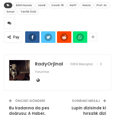
bilim kurulu
covid
Covid-19
Hafif
Hasta
Prof. Dr.
Sorun
Tevfik Özlü
Pay
RadyOrjinal
11369 Mesajları
0
Yorumlar
ÖNCEKI GÖNDERI
SONRAKI MESAJ
Bu kadarına da pes
Lupin dizisinde ki
doğrusu: A Haber,
hırsızlık dizi