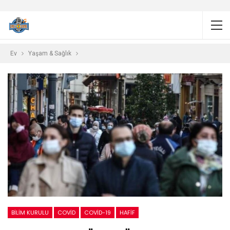
Ev
Yaşam & Sağlık
BILIM KURULU
COVID
COVID-19
HAFIF