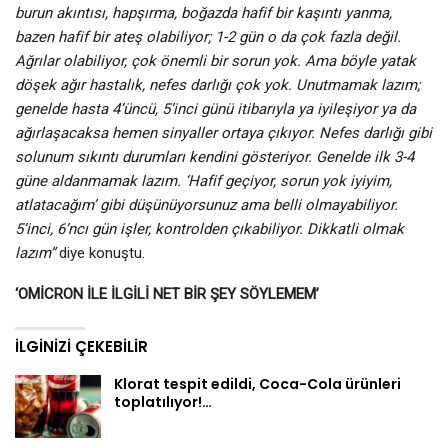
burun akıntısı, hapşırma, boğazda hafif bir kaşıntı yanma,
bazen hafif bir ateş olabiliyor; 1-2 gün o da çok fazla değil.
Ağrılar olabiliyor, çok önemli bir sorun yok. Ama böyle yatak
döşek ağır hastalık, nefes darlığı çok yok. Unutmamak lazım;
genelde hasta 4’üncü, 5’inci günü itibarıyla ya iyileşiyor ya da
ağırlaşacaksa hemen sinyaller ortaya çıkıyor. Nefes darlığı gibi
solunum sıkıntı durumları kendini gösteriyor. Genelde ilk 3-4
güne aldanmamak lazım. ‘Hafif geçiyor, sorun yok iyiyim,
atlatacağım’ gibi düşünüyorsunuz ama belli olmayabiliyor.
5’inci, 6’ncı gün işler, kontrolden çıkabiliyor. Dikkatli olmak
lazım”
diye konuştu.
‘OMİCRON İLE İLGİLİ NET BİR ŞEY SÖYLEMEM’
İLGINIZI ÇEKEBILIR
Klorat tespit edildi, Coca-Cola ürünleri
toplatılıyor!…