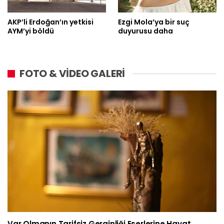
AKP’li Erdoğan’ın yetkisi
Ezgi Mola’ya bir suç
AYM’yi böldü
duyurusu daha
FOTO & VİDEO GALERİ
Var Olmanın Tarifsiz Gerginliği Eserlerine Hayat