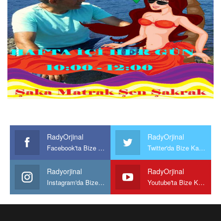
RadyOrjinal
RadyOrjinal
Facebook'ta Bize Katılın
Twitter'da Bize Katılın
Radyorjinal
RadyOrjinal
Instagram'da Bize katılın
Youtube'ta Bize Katılın