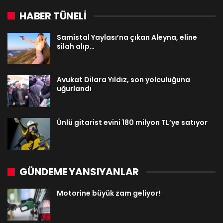
HABER TÜNELİ
Samistal Yaylası’na çıkan Aleyna, eline
silah alıp…
Avukat Dilara Yıldız, son yolculuğuna
uğurlandı
Ünlü gitarist evini 180 milyon TL’ye satıyor
GÜNDEME YANSIYANLAR
Motorine büyük zam geliyor!