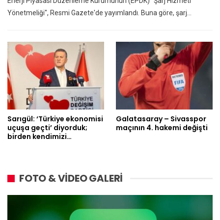
Enerji Piyasası Düzenleme Kurumunun (EPDK) "Şarj Hizmeti
Yönetmeliği", Resmi Gazete'de yayımlandı. Buna göre, şarj…
Sarıgül: ‘Türkiye ekonomisi
Galatasaray – Sivasspor
uçuşa geçti’ diyorduk;
maçının 4. hakemi değişti
birden kendimizi…
FOTO & VİDEO GALERİ