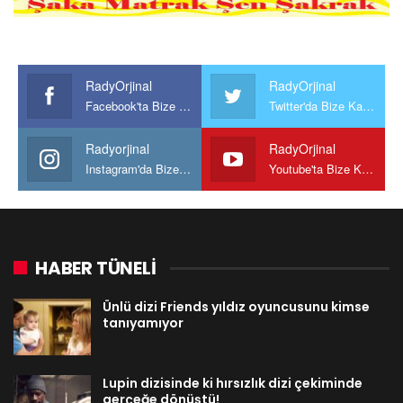
RadyOrjinal
RadyOrjinal
Facebook'ta Bize Katılın
Twitter'da Bize Katılın
Radyorjinal
RadyOrjinal
Instagram'da Bize katılın
Youtube'ta Bize Katılın
HABER TÜNELİ
Ünlü dizi Friends yıldız oyuncusunu kimse
tanıyamıyor
Lupin dizisinde ki hırsızlık dizi çekiminde
gerçeğe dönüştü!