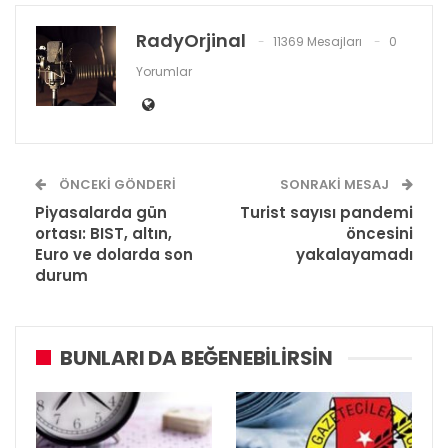
RadyOrjinal
11369 Mesajları
0
Yorumlar
ÖNCEKI GÖNDERI
SONRAKI MESAJ
Piyasalarda gün
Turist sayısı pandemi
ortası: BIST, altın,
öncesini
Euro ve dolarda son
yakalayamadı
durum
BUNLARI DA BEĞENEBILIRSIN