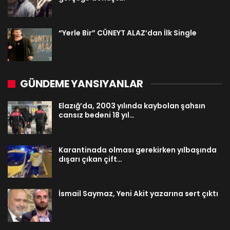
“Yerle Bir” CÜNEYT ALAZ’dan İlk Single
GÜNDEME YANSIYANLAR
Elazığ’da, 2003 yılında kaybolan şahsın
cansız bedeni 18 yıl…
Karantinada olması gerekirken yılbaşında
dışarı çıkan çift…
İsmail Saymaz, Yeni Akit yazarına sert çıktı