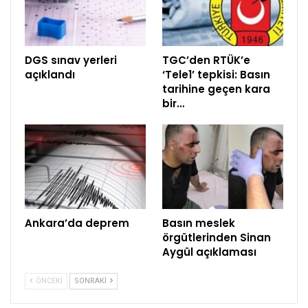
DGS sınav yerleri
TGC’den RTÜK’e
açıklandı
‘Tele1’ tepkisi: Basın
tarihine geçen kara
bir…
Ankara’da deprem
Basın meslek
örgütlerinden Sinan
Aygül açıklaması
ÖNCEKI
SONRAKI