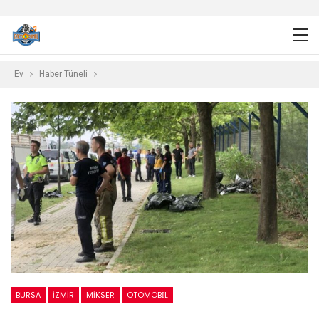
Ev
Haber Tüneli
BURSA
IZMIR
MIKSER
OTOMOBİL