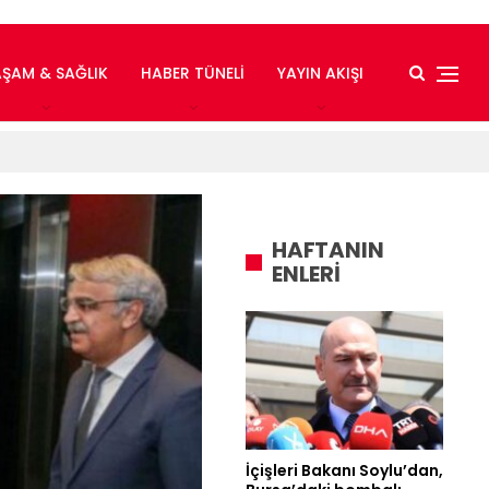
AŞAM & SAĞLIK
HABER TÜNELI
YAYIN AKIŞI
HAFTANIN
ENLERİ
İçişleri Bakanı Soylu’dan,