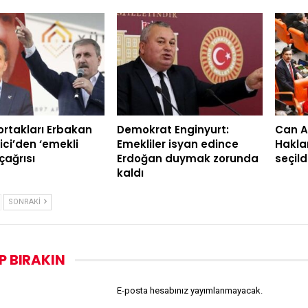
 ortakları Erbakan
Demokrat Enginyurt:
Can A
ici’den ‘emekli
Emekliler isyan edince
Hakla
çağrısı
Erdoğan duymak zorunda
seçild
kaldı
SONRAKI
P BIRAKIN
E-posta hesabınız yayımlanmayacak.