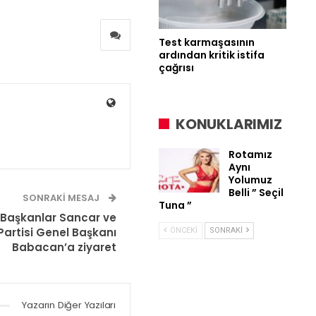
Test karmaşasının
ardından kritik istifa
çağrısı
KONUKLARIMIZ
Rotamız
Aynı
Yolumuz
Belli ” Seçil
SONRAKI MESAJ
Tuna ”
ş Başkanlar Sancar ve
artisi Genel Başkanı
ÖNCEKI
SONRAKI
Babacan’a ziyaret
Yazarın Diğer Yazıları