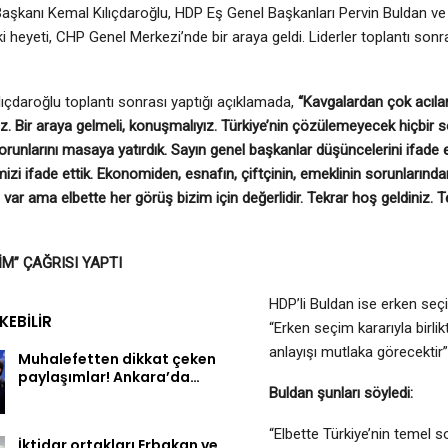
şkanı Kemal Kılıçdaroğlu, HDP Eş Genel Başkanları Pervin Buldan ve 
i heyeti, CHP Genel Merkezi’nde bir araya geldi. Liderler toplantı son
ılıçdaroğlu toplantı sonrası yaptığı açıklamada,
“Kavgalardan çok acılar 
z. Bir araya gelmeli, konuşmalıyız. Türkiye’nin çözülemeyecek hiçbir
orunlarını masaya yatırdık. Sayın genel başkanlar düşüncelerini ifade et
zi ifade ettik. Ekonomiden, esnafın, çiftçinin, emeklinin sorunlarından 
 var ama elbette her görüş bizim için değerlidir. Tekrar hoş geldiniz. 
İM” ÇAĞRISI YAPTI
HDP’li Buldan ise erken seç
EKEBILIR
“Erken seçim kararıyla birlik
anlayışı mutlaka görecektir
Muhalefetten dikkat çeken
paylaşımlar! Ankara’da…
Buldan şunları söyledi:
“Elbette Türkiye’nin temel s
İktidar ortakları Erbakan ve