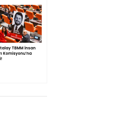
talay TBMM İnsan
rı Komisyonu’na
i!