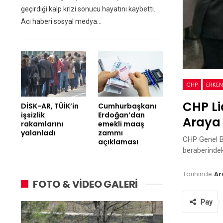
geçirdiği kalp krizi sonucu hayatını kaybetti.
Acı haberi sosyal medya…
CHP
ERKEN
CHP Li
DİSK-AR, TÜİK’in
Cumhurbaşkanı
işsizlik
Erdoğan’dan
Araya 
rakamlarını
emekli maaş
yalanladı
zammı
CHP Genel Ba
açıklaması
beraberindek
Tarihinde
Ar
FOTO & VİDEO GALERİ
Pay