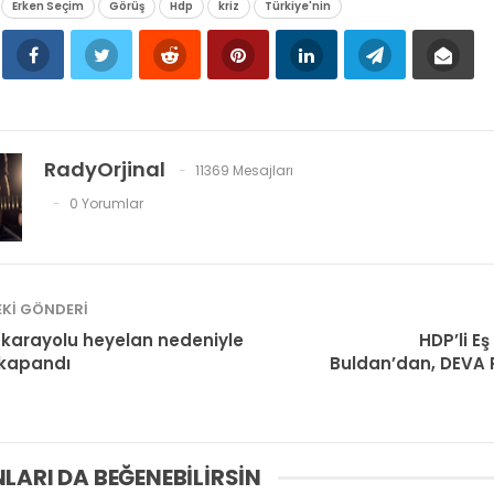
Erken Seçim
Görüş
Hdp
kriz
Türkiye'nin
RadyOrjinal
11369 Mesajları
0 Yorumlar
KI GÖNDERI
karayolu heyelan nedeniyle
HDP’li E
 kapandı
Buldan’dan, DEVA P
LARI DA BEĞENEBILIRSIN