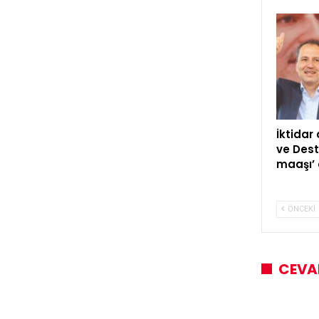
İktidar
ve Dest
maaşı’ 
ÖNCEKI
CEVA