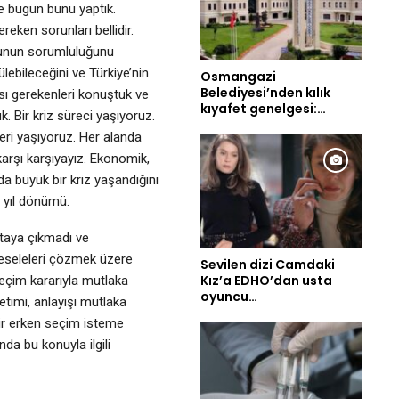
e bugün bunu yaptık.
reken sorunları bellidir.
 bunun sorumluluğunu
ülebileceğini ve Türkiye’nin
Osmangazi
Belediyesi’nden kılık
sı gerekenleri konuştuk ve
kıyafet genelgesi:…
k. Bir kriz süreci yaşıyoruz.
eri yaşıyoruz. Her alanda
 karşı karşıyayız. Ekonomik,
 büyük bir kriz yaşandığını
 yıl dönümü.
rtaya çıkmadı ve
 meseleleri çözmek üzere
Sevilen dizi Camdaki
Kız’a EDHO’dan usta
 seçim kararıyla mutlaka
oyuncu…
etimi, anlayışı mutlaka
 bir erken seçim isteme
da bu konuyla ilgili