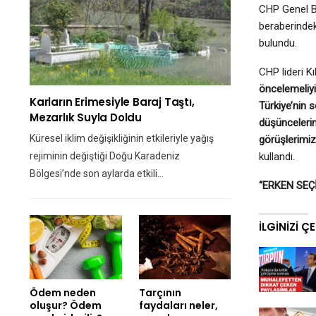
CHP Genel Ba
beraberindek
bulundu.
CHP lideri K
öncelemeliyi
Karların Erimesiyle Baraj Taştı,
Türkiye’nin s
Mezarlık Suyla Doldu
düşüncelerimi
Küresel iklim değişikliğinin etkileriyle yağış
görüşlerimiz
rejiminin değiştiği Doğu Karadeniz
kullandı.
Bölgesi’nde son aylarda etkili…
“ERKEN SEÇ
İLGINIZI Ç
Ödem neden
Tarçının
oluşur? Ödem
faydaları neler,