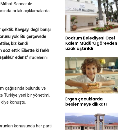
Mithat Sancar ile
rasında ortak açıklamalarda
çektik. Kavgayı değil barışı
 sorunu yok. Bu çerçevede
Bodrum Belediyesi Özel
Kalem Müdürü görevden
tiler, biz kendi
uzaklaştırıldı
söz ettik. Elbette ki farklı
Teşekkür ederiz”
ifadelerini
im çağrısında bulundu ve
te Türkiye yeni bir yönetimi,
Ergen çocuklarda
” diye konuştu.
beslenmeye dikkat!
orunları konusunda her parti