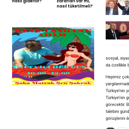
nasıl giderilir?
zararları var mı,
nasıl tüketilmeli?
sosyal, siya
da özellikle
Hepimiz çok 
yargılanmadı
Türkiye’nin y
Türkiye’nin g
görecektir. 
talebini gün
görüşlerini il