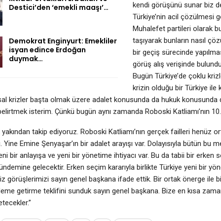
kendi görüşünü sunar biz d
Destici’den ‘emekli maaşı’…
Türkiye’nin acil çözülmesi ge
Muhalefet partileri olarak
Demokrat Enginyurt: Emekliler
taşıyarak bunların nasıl çöz
isyan edince Erdoğan
bir geçiş sürecinde yapılma
duymak…
görüş alış verişinde bulundu
Bugün Türkiye’de çoklu krizl
krizin olduğu bir Türkiye ile
sal krizler başta olmak üzere adalet konusunda da hukuk konusunda da
 belirtmek isterim. Çünkü bugün aynı zamanda Roboski Katliamı’nın 10.
yakından takip ediyoruz. Roboski Katliamı’nın gerçek failleri henüz o
. Yine Emine Şenyaşar’ın bir adalet arayışı var. Dolayısıyla bütün bu
eni bir anlayışa ve yeni bir yönetime ihtiyacı var. Bu da tabii bir erken
ündemine gelecektir. Erken seçim kararıyla birlikte Türkiye yeni bir yön
Biz görüşlerimizi sayın genel başkana ifade ettik. Bir ortak önerge ile
deme getirme teklifini sunduk sayın genel başkana. Bize en kısa zaman
etecekler.”