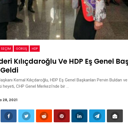
 SEÇIM
GÖRÜŞ
HDP
deri Kılıçdaroğlu Ve HDP Eş Genel Baş
Geldi
şkanı Kemal Kılıçdaroğlu, HDP Eş Genel Başkanları Pervin Buldan ve 
i heyeti, CHP Genel Merkezi’nde bir …
a 28, 2021