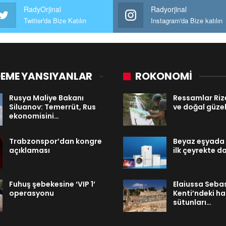
RadyOrjinal
Radyorjinal
Twitter'da Bize Katılın
Instagram'da Bize katılın
EME YANSIYANLAR
ROKONOMİ
Rusya Maliye Bakanı
Ressamlar Rize
Siluanov: Temerrüt, Rus
ve doğal güzell
ekonomisini…
Trabzonspor’dan kongre
Beyaz eşyada i
açıklaması
ilk çeyrekte d
Fuhuş şebekesine ‘VIP 1’
Elaiussa Seba
operasyonu
Kenti’ndeki 
sütunları…