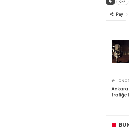
CHP
Pay
ÖNCE
Ankara 
trafiğe
BUN