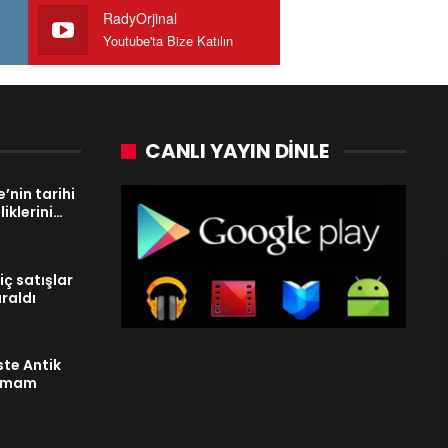
RadyOrjinal
Youtube'ta Bize Katılın
CANLI YAYIN DINLE
’nin tarihi
iklerini…
ç satışlar
araldı
ste Antik
hamam