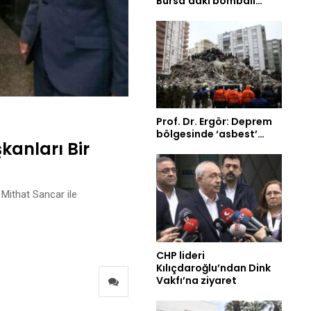
Bursa’daki bombalı…
Prof. Dr. Ergör: Deprem
bölgesinde ‘asbest’…
kanları Bir
Mithat Sancar ile
CHP lideri
Kılıçdaroğlu’ndan Dink
Vakfı’na ziyaret