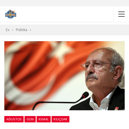
Ev
Politika
AĞUSTOS
GÜN
KEMAL
KILIÇDAR