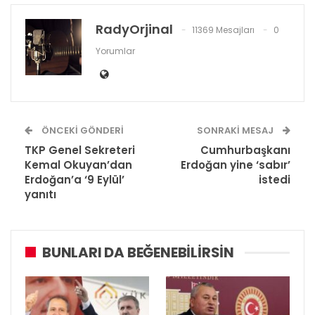
RadyOrjinal
11369 Mesajları
0
Yorumlar
ÖNCEKI GÖNDERI
SONRAKI MESAJ
TKP Genel Sekreteri
Cumhurbaşkanı
Kemal Okuyan’dan
Erdoğan yine ‘sabır’
Erdoğan’a ‘9 Eylül’
istedi
yanıtı
BUNLARI DA BEĞENEBILIRSIN