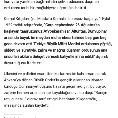
hürriyete yürekten bağlı milletin çelik iradesinin, düşman
ordularını tarihi bir mağlubiyete uğrattığını belirtti.
Kemal Kılıçdaroğlu, Mustafa Kemal’in bu eşsiz başarıyı, 1 Eylül
1922 tarihli telgrafında,
“Garp cephesinde 26 Ağustos’ta
başlayan taarruzumuz Afyonkarahisar, Altuntaş, Dumlupınar
arasında büyük bir meydan muharebesi halinde beş gün beş
gece devam etti. Türkiye Büyük Millet Meclisi ordularının yiğitliği,
şiddeti ve süratiyle, zalim ve mağrur düşman ordusunun ana
unsurları akıllara dehşet verecek katiyetle imha edildi”
diyerek
duyurduğunu ifade etti.
Ülkesini ve milletini esaretten kurtarmış bir kahraman olarak
Ankara’ya dönen Büyük Önder’in gençlik yıllarından itibaren
kurduğu Cumhuriyet düşünü hayata geçirmek için, bu büyük
zaferin hemen ardından işe koyulduğunu ve bu düşü “Barışın
tatlı güneşi…” olarak tarif ettiğini hatırlatan Kılıçdaroğlu,
mesajında şunları kaydetti: