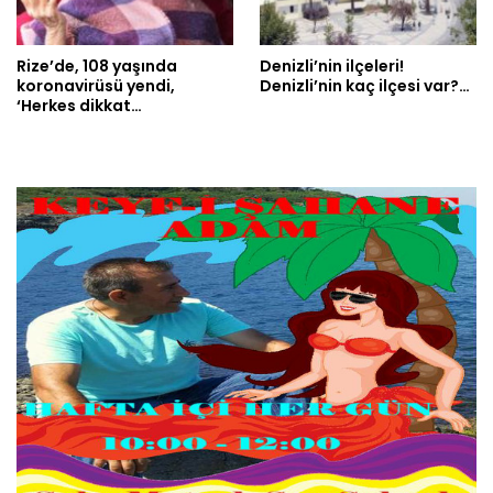
Rize’de, 108 yaşında
Denizli’nin ilçeleri!
koronavirüsü yendi,
Denizli’nin kaç ilçesi var?…
‘Herkes dikkat…