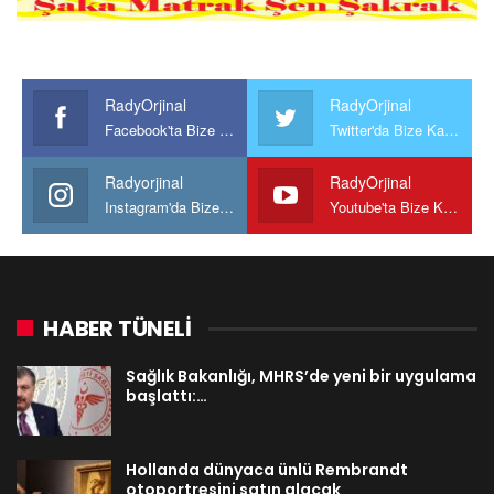
RadyOrjinal
RadyOrjinal
Facebook'ta Bize Katılın
Twitter'da Bize Katılın
Radyorjinal
RadyOrjinal
Instagram'da Bize katılın
Youtube'ta Bize Katılın
HABER TÜNELİ
Sağlık Bakanlığı, MHRS’de yeni bir uygulama
başlattı:…
Hollanda dünyaca ünlü Rembrandt
otoportresini satın alacak