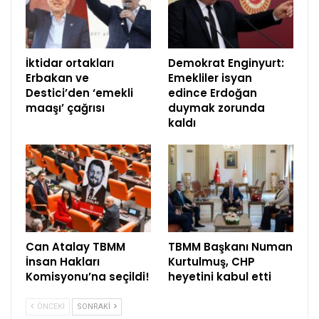
İktidar ortakları
Demokrat Enginyurt:
Erbakan ve
Emekliler isyan
Destici’den ‘emekli
edince Erdoğan
maaşı’ çağrısı
duymak zorunda
kaldı
Can Atalay TBMM
TBMM Başkanı Numan
İnsan Hakları
Kurtulmuş, CHP
Komisyonu’na seçildi!
heyetini kabul etti
ÖNCEKI
SONRAKI