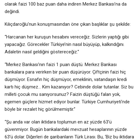
olarak faizi 100 baz puan daha indiren Merkez Bankası’na da
değindi.
Kılıçdaroğlu’nun konuşmasından öne çıkan başlıklar şu şekilde:
“Harcanan her kuruşun hesabını vereceğiz. Sizlerin yaptığı gibi
yapacağız. Görecekler Türkiye’nin nasıl büyüyüp, kalkındığını.
Adaletin nasıl geldiğini göstereceğiz.”
“Merkez Bankası’nın faizi 1 puan düştü. Merkez Bankası
bankalara para verirken bir puan düşürüyor. Çiftçinin faizi hiç
düşmüyor. Esnafın hiç düşmüyor, emeklinin, vatandaşın kredi
kartı hiç düşmez… Kim kazanıyor? Cebinde dolar tutanlar. Siz bu
milleti çocuk mu sanıyorsunuz? Faizin düştüğü falan yok,
egemen güçlere hizmet ediyor bunlar. Türkiye Cumhuriyeti’nde
böyle bir rezalet hiç görülmemiştir.”
“Şu anda var olan iktidara toplumun en az yüzde 63’ü
güvenmiyor. Bugün bankalardaki mevzuat hesaplarının yüzde
63’ü dolar. Diğerleri de garibanların Türk Lirası. Bu, ‘Biz bu iktidara