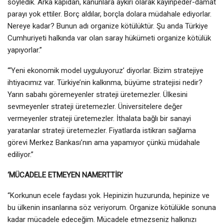
söyledik. Arka kapıdan, kanunlara aykırı olarak kayınpeder-damat
parayı yok ettiler. Borç aldılar, borçla dolara müdahale ediyorlar.
Nereye kadar? Bunun adı organize kötülüktür. Şu anda Türkiye
Cumhuriyeti halkında var olan saray hükümeti organize kötülük
yapıyorlar.”
“‘Yeni ekonomik model uyguluyoruz’ diyorlar. Bizim stratejiye
ihtiyacımız var. Türkiye’nin kalkınma, büyüme stratejisi nedir?
Yarın sabahı göremeyenler strateji üretemezler. Ülkesini
sevmeyenler strateji üretemezler. Üniversitelere değer
vermeyenler strateji üretemezler. İthalata bağlı bir sanayi
yaratanlar strateji üretemezler. Fiyatlarda istikrarı sağlama
görevi Merkez Bankası’nın ama yapamıyor çünkü müdahale
ediliyor.”
‘MÜCADELE ETMEYEN NAMERTTİR’
“Korkunun ecele faydası yok. Hepinizin huzurunda, hepinize ve
bu ülkenin insanlarına söz veriyorum. Organize kötülükle sonuna
kadar mücadele edeceğim. Mücadele etmezseniz halkınızı