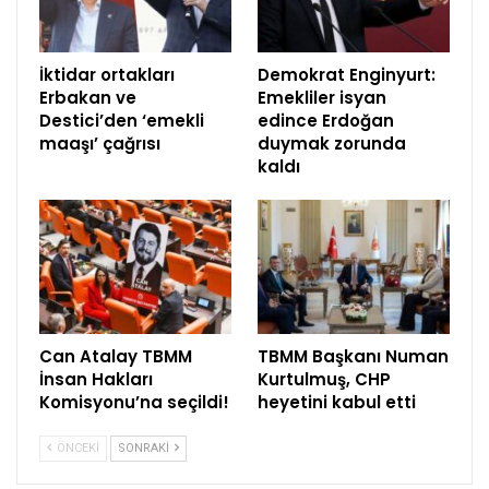
İktidar ortakları
Demokrat Enginyurt:
Erbakan ve
Emekliler isyan
Destici’den ‘emekli
edince Erdoğan
maaşı’ çağrısı
duymak zorunda
kaldı
Can Atalay TBMM
TBMM Başkanı Numan
İnsan Hakları
Kurtulmuş, CHP
Komisyonu’na seçildi!
heyetini kabul etti
ÖNCEKI
SONRAKI