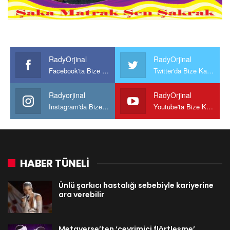
RadyOrjinal
RadyOrjinal
Facebook'ta Bize Katılın
Twitter'da Bize Katılın
Radyorjinal
RadyOrjinal
Instagram'da Bize katılın
Youtube'ta Bize Katılın
HABER TÜNELİ
Ünlü şarkıcı hastalığı sebebiyle kariyerine
ara verebilir
Metaverse’ten ‘çevrimiçi flörtleşme’…