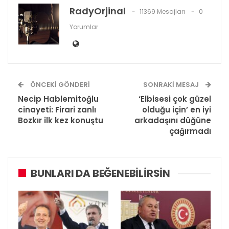
RadyOrjinal
11369 Mesajları
0
Yorumlar
ÖNCEKI GÖNDERI
SONRAKI MESAJ
Necip Hablemitoğlu
‘Elbisesi çok güzel
cinayeti: Firari zanlı
olduğu için’ en iyi
Bozkır ilk kez konuştu
arkadaşını düğüne
çağırmadı
BUNLARI DA BEĞENEBILIRSIN