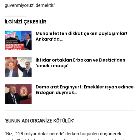
güvenmiyoruz’ demektir.”
İLGINIZI ÇEKEBILIR
Muhalefetten dikkat çeken paylaşımlar!
Ankara’da…
İktidar ortakları Erbakan ve Destici’den
‘emekli maaşı’…
Demokrat Enginyurt: Emekliler isyan edince
Erdoğan duymak…
‘BUNUN ADI ORGANİZE KÖTÜLÜK’
“Biz, ‘128 milyar dolar nerede’ derken bugünleri düşünerek