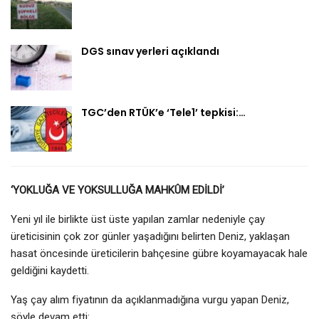
DGS sınav yerleri açıklandı
TGC’den RTÜK’e ‘Tele1’ tepkisi:…
‘YOKLUĞA VE YOKSULLUĞA MAHK
Û
M EDİLDİ’
Yeni yıl ile birlikte üst üste yapılan zamlar nedeniyle çay
üreticisinin çok zor günler yaşadığını belirten Deniz, yaklaşan
hasat öncesinde üreticilerin bahçesine gübre koyamayacak hale
geldiğini kaydetti.
Yaş çay alım fiyatının da açıklanmadığına vurgu yapan Deniz,
şöyle devam etti: