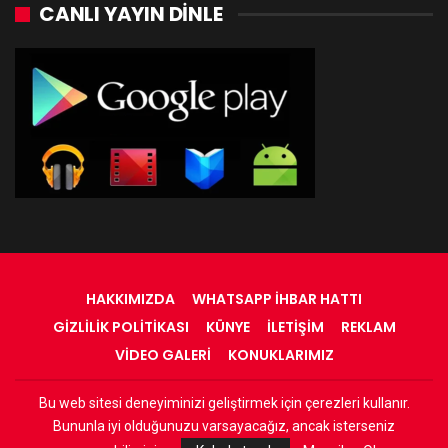
CANLI YAYIN DINLE
HAKKIMIZDA
WHATSAPP İHBAR HATTI
GIZLILIK POLITIKASI
KÜNYE
İLETIŞIM
REKLAM
VIDEO GALERI
KONUKLARIMIZ
Bu web sitesi deneyiminizi geliştirmek için çerezleri kullanır.
© 2022 - RadyOrinal - Tüm Hakları Saklıdır
Bununla iyi olduğunuzu varsayacağız, ancak isterseniz
Web Tasarım:
Adnan