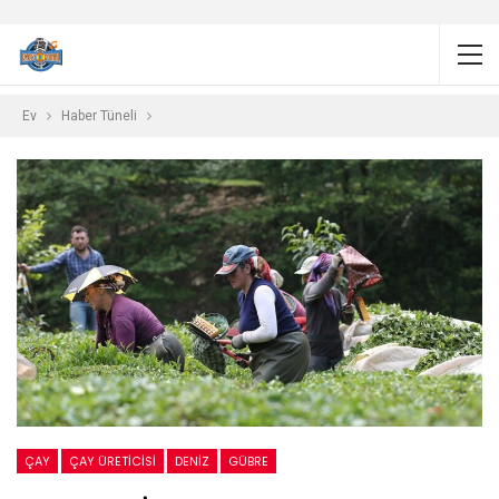
Ev
Haber Tüneli
ÇAY
ÇAY ÜRETICISI
DENIZ
GÜBRE