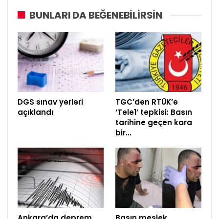
BUNLARI DA BEĞENEBILIRSIN
DGS sınav yerleri
TGC’den RTÜK’e
açıklandı
‘Tele1’ tepkisi: Basın
tarihine geçen kara
bir…
Ankara’da deprem
Basın meslek