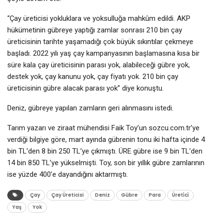
“Çay üreticisi yokluklara ve yoksulluğa mahkûm edildi. AKP
hükümetinin gübreye yaptığı zamlar sonrası 210 bin çay
üreticisinin tarihte yaşamadığı çok büyük sıkıntılar çekmeye
başladı. 2022 yılı yaş çay kampanyasının başlamasına kısa bir
süre kala çay üreticisinin parası yok, alabileceği gübre yok,
destek yok, çay kanunu yok, çay fiyatı yok. 210 bin çay
üreticisinin gübre alacak parası yok” diye konuştu.
Deniz, gübreye yapılan zamların geri alınmasını istedi.
Tarım yazarı ve ziraat mühendisi Faik Toy’un sozcu.com.tr’ye
verdiği bilgiye göre, mart ayında gübrenin tonu iki hafta içinde 4
bin TL’den 8 bin 250 TL’ye çıkmıştı. ÜRE gübre ise 9 bin TL’den
14 bin 850 TL’ye yükselmişti. Toy, son bir yıllık gübre zamlarının
ise yüzde 400’e dayandığını aktarmıştı.
Çay
Çay Üreticisi
Deniz
Gübre
Para
Üreti̇ci̇
Yaş
Yok