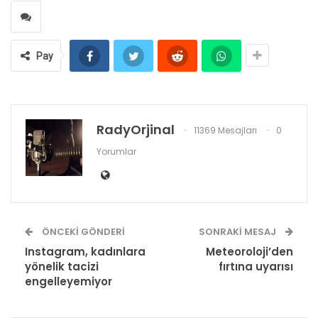
Pay
RadyOrjinal
11369 Mesajları
0
Yorumlar
ÖNCEKI GÖNDERI
SONRAKI MESAJ
Instagram, kadınlara
Meteoroloji’den
yönelik tacizi
fırtına uyarısı
engelleyemiyor