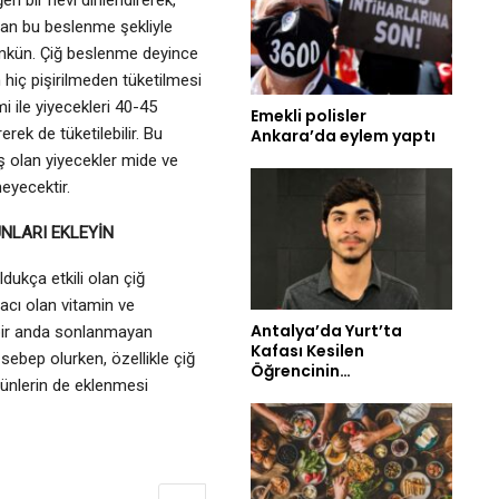
ri bir nevi dinlendirerek,
an bu beslenme şekliyle
mkün. Çiğ beslenme deyince
in hiç pişirilmeden tüketilmesi
i ile yiyecekleri 40-45
Emekli polisler
rek de tüketilebilir. Bu
Ankara’da eylem yaptı
iş olan yiyecekler mide ve
eyecektir.
NLARI EKLEYİN
dukça etkili olan çiğ
acı olan vitamin ve
Antalya’da Yurt’ta
 bir anda sonlanmayan
Kafası Kesilen
 sebep olurken, özellikle çiğ
Öğrencinin…
rünlerin de eklenmesi