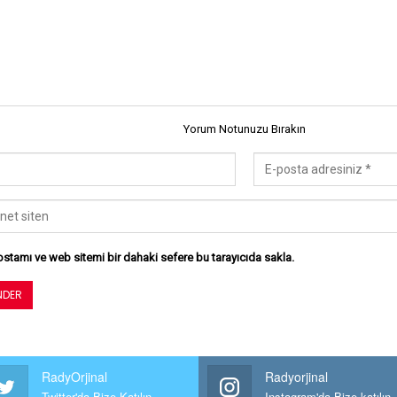
Yorum Notunuzu Bırakın
stamı ve web sitemi bir dahaki sefere bu tarayıcıda sakla.
RadyOrjinal
Radyorjinal
Twitter'da Bize Katılın
Instagram'da Bize katılın