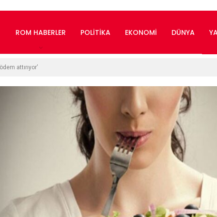
ROM HABERLER
POLITIKA
EKONOMI
DÜNYA
Y
ödem attırıyor’