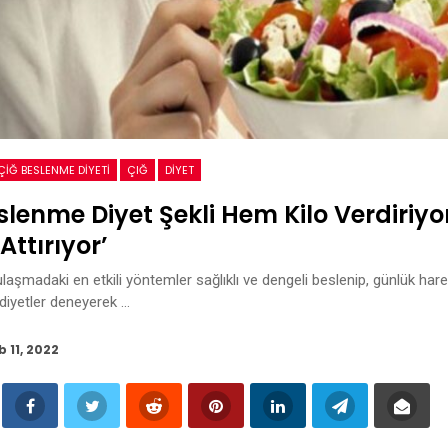
ÇIĞ BESLENME DIYETI
ÇIĞ
DIYET
slenme Diyet Şekli Hem Kilo Verdiriy
ttırıyor’
ulaşmadaki en etkili yöntemler sağlıklı ve dengeli beslenip, günlük harek
 diyetler deneyerek …
b 11, 2022