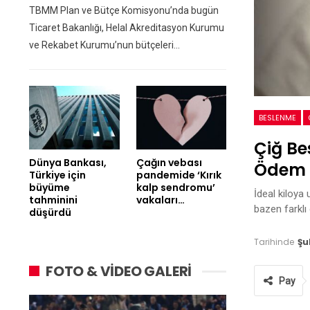
TBMM Plan ve Bütçe Komisyonu’nda bugün
Ticaret Bakanlığı, Helal Akreditasyon Kurumu
ve Rekabet Kurumu’nun bütçeleri…
BESLENME
Çiğ Be
Dünya Bankası,
Çağın vebası
Ödem A
Türkiye için
pandemide ‘Kırık
büyüme
kalp sendromu’
İdeal kiloya 
tahminini
vakaları…
bazen farklı
düşürdü
Tarihinde
Şu
FOTO & VİDEO GALERİ
Pay