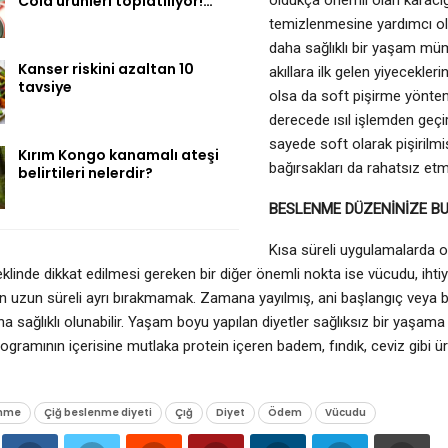
Cola ürünleri toplatılıyor!…
oldukça önemli olan karaciğe
temizlenmesine yardımcı ol
daha sağlıklı bir yaşam mü
Kanser riskini azaltan 10
akıllara ilk gelen yiyecekler
tavsiye
olsa da soft pişirme yöntem
derecede ısıl işlemden geçire
sayede soft olarak pişirilm
Kırım Kongo kanamalı ateşi
bağırsakları da rahatsız etm
belirtileri nelerdir?
BESLENME DÜZENİNİZE BU
Kısa süreli uygulamalarda ol
linde dikkat edilmesi gereken bir diğer önemli nokta ise vücudu, ihtiy
n uzun süreli ayrı bırakmamak. Zamana yayılmış, ani başlangıç veya
ha sağlıklı olunabilir. Yaşam boyu yapılan diyetler sağlıksız bir yaşama
gramının içerisine mutlaka protein içeren badem, fındık, ceviz gibi ü
enme
Çiğ beslenme diyeti
Çığ
Diyet
Ödem
Vücudu