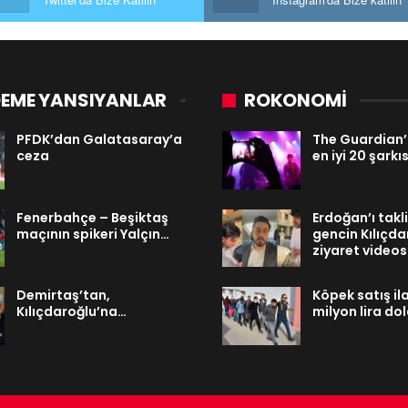
EME YANSIYANLAR
ROKONOMİ
PFDK’dan Galatasaray’a
The Guardian’
ceza
en iyi 20 şarkıs
Fenerbahçe – Beşiktaş
Erdoğan’ı takl
maçının spikeri Yalçın…
gencin Kılıçda
ziyaret video
Demirtaş’tan,
Köpek satış ila
Kılıçdaroğlu’na…
milyon lira do