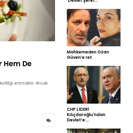
‘Devlet Şeref…
Mahkemeden Ozan
Güven’e ret
or Hem De
etliliği artırmaktır. Ancak
CHP LİDERİ
Kılıçdaroğlu’ndan
Devlet’e:…