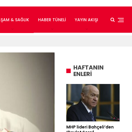
AŞAM & SAĞLIK
HABER TÜNELI
YAYIN AKIŞI
HAFTANIN
ENLERİ
MHP lideri Bahçeli’den