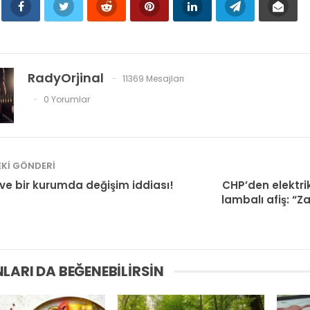
RadyOrjinal
11369 Mesajları
0 Yorumlar
KI GÖNDERI
ve bir kurumda değişim iddiası!
CHP’den elektri
lambalı afiş: “Z
LARI DA BEĞENEBILIRSIN