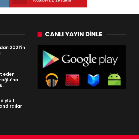
CANLI YAYIN DINLE
dan 2021’in
ı
it eden
roğlu’na
su…
nıyla 1
landırdılar