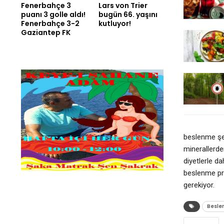
Fenerbahçe 3
Lars von Trier
puanı 3 golle aldı!
bugün 66. yaşını
Fenerbahçe 3-2
kutluyor!
Gaziantep FK
beslenme şek
minerallerde
diyetlerle da
beslenme pro
gerekiyor.
Besl