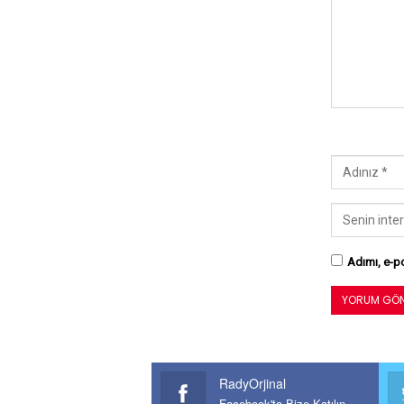
Adımı, e-po
RadyOrjinal
Facebook'ta Bize Katılın