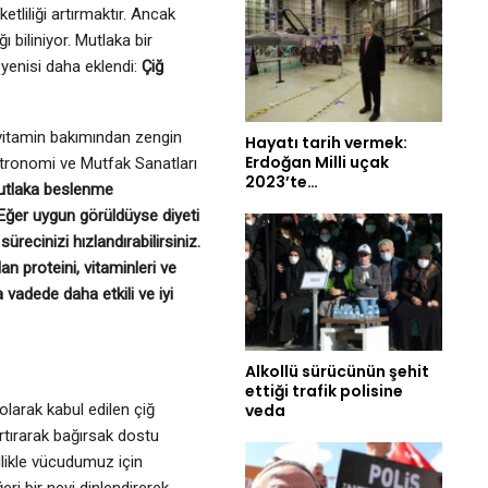
etliliği artırmaktır. Ancak
 biliniyor. Mutlaka bir
yenisi daha eklendi:
Çiğ
 vitamin bakımından zengin
Hayatı tarih vermek:
Erdoğan Milli uçak
astronomi ve Mutfak Sanatları
2023’te…
utlaka beslenme
Eğer uygun görüldüyse diyeti
recinizi hızlandırabilirsiniz.
n proteini, vitaminleri ve
 vadede daha etkili ve iyi
Alkollü sürücünün şehit
ettiği trafik polisine
larak kabul edilen çiğ
veda
rtırarak bağırsak dostu
likle vücudumuz için