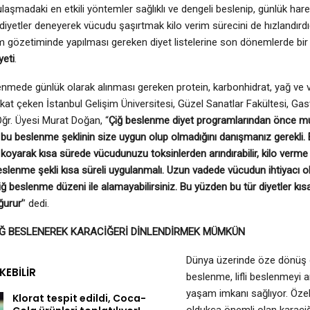
ulaşmadaki en etkili yöntemler sağlıklı ve dengeli beslenip, günlük harek
diyetler deneyerek vücudu şaşırtmak kilo verim sürecini de hızlandırdığı
gözetiminde yapılması gereken diyet listelerine son dönemlerde bir 
yeti
.
lenmede günlük olarak alınması gereken protein, karbonhidrat, yağ ve
kkat çeken İstanbul Gelişim Üniversitesi, Güzel Sanatlar Fakültesi, G
ğr. Üyesi Murat Doğan, “
Çiğ beslenme diyet programlarından önce m
bu beslenme şeklinin size uygun olup olmadığını danışmanız gerekli. 
oyarak kısa sürede vücudunuzu toksinlerden arındırabilir, kilo verme sü
slenme şekli kısa süreli uygulanmalı. Uzun vadede vücudun ihtiyacı ola
iğ beslenme düzeni ile alamayabilirsiniz. Bu yüzden bu tür diyetler kısa
ğurur’
’ dedi.
İĞ BESLENEREK KARACİĞERİ DİNLENDİRMEK MÜMKÜN
Dünya üzerinde öze dönüş o
EKEBILIR
beslenme, lifli beslenmeyi a
yaşam imkanı sağlıyor. Özel
Klorat tespit edildi, Coca-