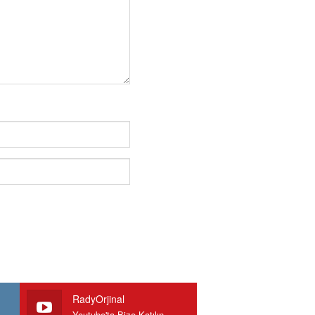
RadyOrjinal
Youtube'ta Bize Katılın