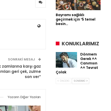
Bayramı sağlıklı
geçirmek için ‘5 temel
besin…
KONUKLARIMIZ
Dönmem
Gerek ^^
SONRAKI MESAJ
Canımsın
k zamlarına karşı gaz
^^ Tevrat
amları geri çek, zulme
Çolak
son ver”
ÖNCEKI
SONRAKI
Yazarın Diğer Yazıları