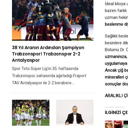
İdeal kiloya 
bazen farklı 
uzman hekim 
beslenme di
Sağlıklı bes
besinlere di
38 Yıl Aranın Ardından Şampiyon
Bölümü Dr. Ö
Trabzonspor! Trabzonspor 2-2
uzmanınıza, 
Antalyaspor
uygulamaya k
Spor Toto Süper Lig'in 35. haftasında
Ancak çiğ be
Trabzonspor, sahasında ağırladığı Fraport
mineralleri ç
TAV Antalyaspor ile 2-2 berabere…
sonuçlar do
ARALIKLI Ç
İLGINIZI Ç