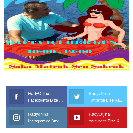
RadyOrjinal
RadyOrjinal
Facebook'ta Bize Katılın
Twitter'da Bize Katılın
Radyorjinal
RadyOrjinal
Instagram'da Bize katılın
Youtube'ta Bize Katılın