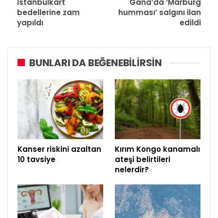
İstanbulkart
Gana’da ‘Marburg
bedellerine zam
humması’ salgını ilan
yapıldı
edildi
BUNLARI DA BEĞENEBILIRSIN
Kanser riskini azaltan
Kırım Kongo kanamalı
10 tavsiye
ateşi belirtileri
nelerdir?