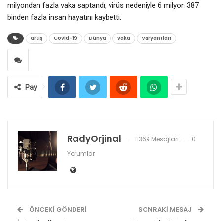
milyondan fazla vaka saptandı, virüs nedeniyle 6 milyon 387
binden fazla insan hayatını kaybetti.
artış
Covid-19
Dünya
vaka
Varyantları
Pay
RadyOrjinal
11369 Mesajları
0
Yorumlar
ÖNCEKI GÖNDERI
SONRAKI MESAJ