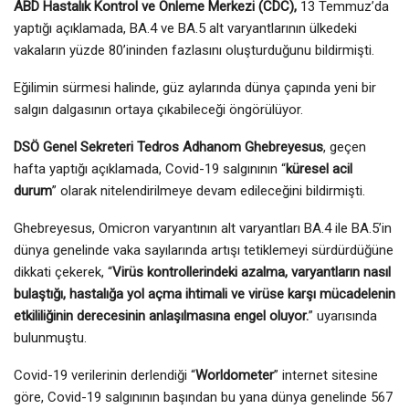
ABD Hastalık Kontrol ve Önleme Merkezi (CDC),
13 Temmuz’da
yaptığı açıklamada, BA.4 ve BA.5 alt varyantlarının ülkedeki
vakaların yüzde 80’ininden fazlasını oluşturduğunu bildirmişti.
Eğilimin sürmesi halinde, güz aylarında dünya çapında yeni bir
salgın dalgasının ortaya çıkabileceği öngörülüyor.
DSÖ Genel Sekreteri Tedros Adhanom Ghebreyesus
, geçen
hafta yaptığı açıklamada, Covid-19 salgınının “
küresel acil
durum
” olarak nitelendirilmeye devam edileceğini bildirmişti.
Ghebreyesus, Omicron varyantının alt varyantları BA.4 ile BA.5’in
dünya genelinde vaka sayılarında artışı tetiklemeyi sürdürdüğüne
dikkati çekerek, “
Virüs kontrollerindeki azalma, varyantların nasıl
bulaştığı, hastalığa yol açma ihtimali ve virüse karşı mücadelenin
etkililiğinin derecesinin anlaşılmasına engel oluyor.
” uyarısında
bulunmuştu.
Covid-19 verilerinin derlendiği “
Worldometer
” internet sitesine
göre, Covid-19 salgınının başından bu yana dünya genelinde 567