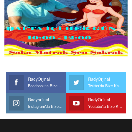
RadyOrjinal
RadyOrjinal
Facebook'ta Bize Katılın
Twitter'da Bize Katılın
Radyorjinal
RadyOrjinal
Instagram'da Bize katılın
Youtube'ta Bize Katılın