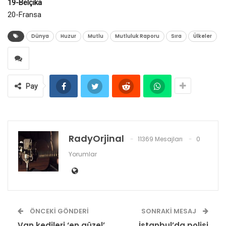
19-Belçika
20-Fransa
Dünya
Huzur
Mutlu
Mutluluk Raporu
Sıra
Ülkeler
Pay
RadyOrjinal
11369 Mesajları
0
Yorumlar
ÖNCEKI GÖNDERI
SONRAKI MESAJ
Van kedileri ‘en güzel’
İstanbul’da polisi