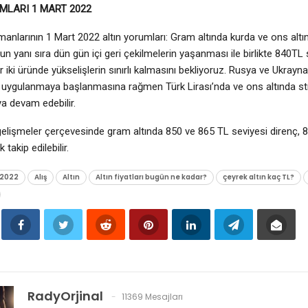
MLARI 1 MART 2022
nlarının 1 Mart 2022 altın yorumları: Gram altında kurda ve ons altında
n yanı sıra dün gün içi geri çekilmelerin yaşanması ile birlikte 840TL s
 iki üründe yükselişlerin sınırlı kalmasını bekliyoruz. Rusya ve Ukra
n uygulanmaya başlanmasına rağmen Türk Lirası’nda ve ons altında str
ya devam edebilir.
lişmeler çerçevesinde gram altında 850 ve 865 TL seviyesi direnç, 8
 takip edilebilir.
 2022
Alış
Altın
Altın fiyatları bugün ne kadar?
çeyrek altın kaç TL?
RadyOrjinal
11369 Mesajları