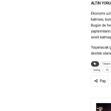
ALTIN YORU
Ekonomi uzma
kalması, bunu
Bugün de her
yaptırımları
sınırlı kalma
Yaşanacak ge
destek olarak
1 Mart
Satış
TL
Pay