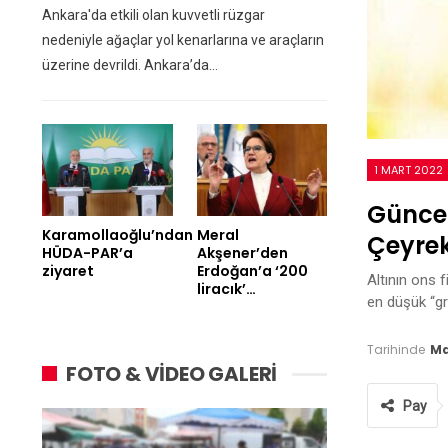
Ankara'da etkili olan kuvvetli rüzgar
nedeniyle ağaçlar yol kenarlarına ve araçların
üzerine devrildi. Ankara’da…
1 MART 2022
Güncel
Karamollaoğlu’ndan
Meral
Çeyrek
HÜDA-PAR’a
Akşener’den
ziyaret
Erdoğan’a ‘200
Altının ons f
liracık’…
en düşük “g
Tarihinde
Ma
FOTO & VİDEO GALERİ
Pay