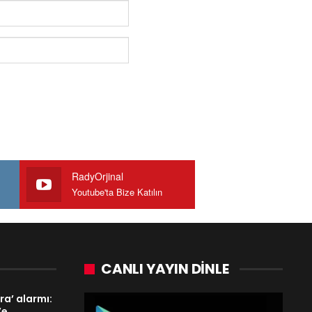
RadyOrjinal
Youtube'ta Bize Katılın
CANLI YAYIN DINLE
a’ alarmı:
’e…