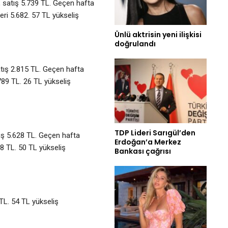
1, satış 5.739 TL. Geçen hafta
eri 5.682. 57 TL yükseliş
Ünlü aktrisin yeni ilişkisi
doğrulandı
satış 2.815 TL. Geçen hafta
.789 TL. 26 TL yükseliş
TDP Lideri Sarıgül’den
tış 5.628 TL. Geçen hafta
Erdoğan’a Merkez
78 TL. 50 TL yükseliş
Bankası çağrısı
 TL. 54 TL yükseliş