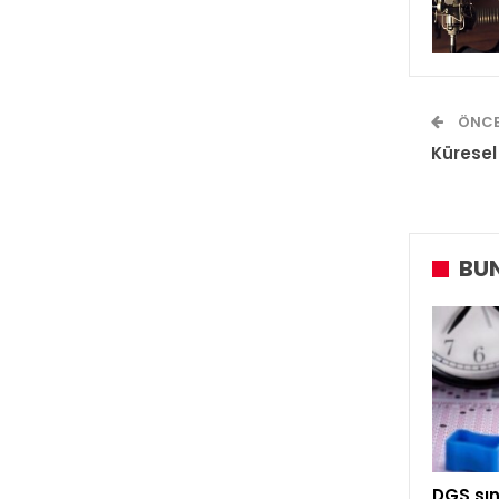
ÖNCE
Küresel
BUN
DGS sın