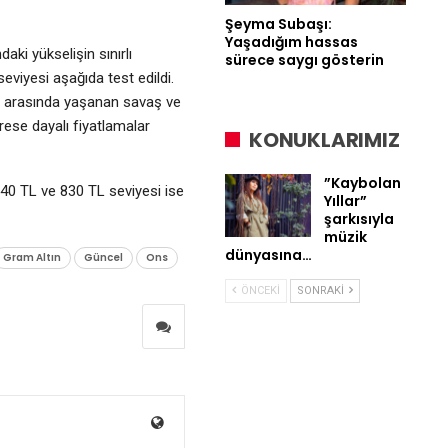
Şeyma Subaşı:
Yaşadığım hassas
ki yükselişin sınırlı
sürece saygı gösterin
eviyesi aşağıda test edildi.
yna arasında yaşanan savaş ve
ese dayalı fiyatlamalar
KONUKLARIMIZ
”Kaybolan
40 TL ve 830 TL seviyesi ise
Yıllar”
şarkısıyla
müzik
dünyasına…
Gram Altın
Güncel
Ons
ÖNCEKI
SONRAKI