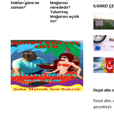
hakları günü ne
Mağarası
İLGINIZI Ç
zaman?
nerededir?
Tulumtaş
Mağarası açıldı
mı?
Reşat altın 
Reşat altın, 
gerçekleşti.