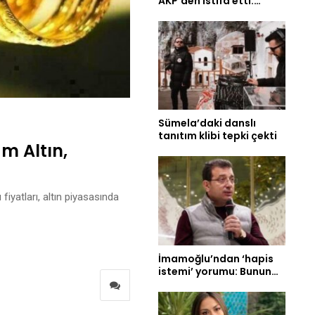
AKP’den istifa etti:…
Sümela’daki danslı
tanıtım klibi tepki çekti
m Altın,
fiyatları, altın piyasasında
İmamoğlu’ndan ‘hapis
istemi’ yorumu: Bunun…