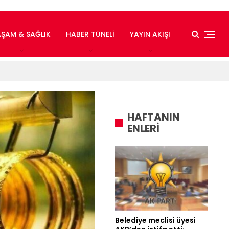
AŞAM & SAĞLIK
HABER TÜNELI
YAYIN AKIŞI
HAFTANIN
ENLERİ
Belediye meclisi üyesi