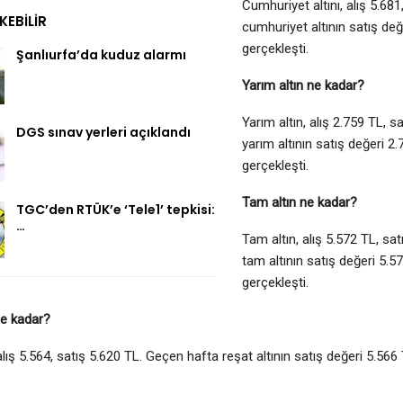
Cumhuriyet altını, alış 5.68
EKEBILIR
cumhuriyet altının satış değ
gerçekleşti.
Şanlıurfa’da kuduz alarmı
Yarım altın ne kadar?
Yarım altın, alış 2.759 TL, 
DGS sınav yerleri açıklandı
yarım altının satış değeri 2
gerçekleşti.
Tam altın ne kadar?
TGC’den RTÜK’e ‘Tele1’ tepkisi:
…
Tam altın, alış 5.572 TL, sa
tam altının satış değeri 5.5
gerçekleşti.
ne kadar?
alış 5.564, satış 5.620 TL. Geçen hafta reşat altının satış değeri 5.566