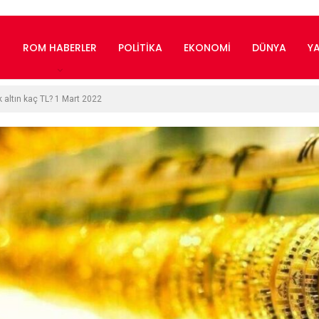
ROM HABERLER
POLITIKA
EKONOMI
DÜNYA
Y
k altın kaç TL? 1 Mart 2022