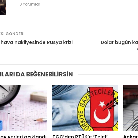
0 Yorumlar
KI GÖNDERI
 hava nakliyesinde Rusya krizi
Dolar bugün kaç
LARI DA BEĞENEBILIRSIN
av yerleri açıklandı
TGC’den RTÜK’e ‘Tele1’
Ankar