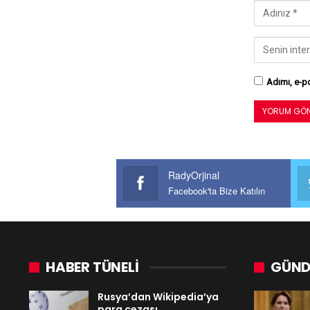
Adımı, e-po
RadyOrjinal
Facebook'ta Bize Katılın
HABER TÜNELİ
GÜND
Rusya’dan Wikipedia’ya
para cezası