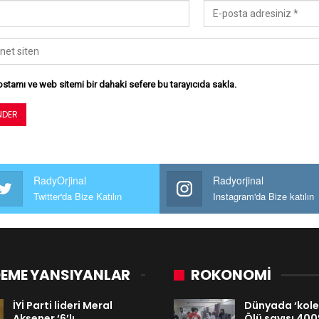
stamı ve web sitemi bir dahaki sefere bu tarayıcıda sakla.
RadyOrjinal
Radyorjinal
Twitter'da Bize Katılın
Instagram'da Bize katılın
EME YANSIYANLAR
ROKONOMİ
İYİ Parti lideri Meral
Dünyada ‘koler
Akşener ‘6’lı…
Ölü sayısı 400