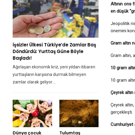
Altının ons f
en düşük “gr
Jeopolitik ri
önemini koru
Gram altın n
İşsizler Ülkesi Türkiye’de Zamlar Baş
Döndürdü: Yurttaş Güne Böyle
Gram altın, 
Başladı!
Ağırlaşan ekonomik kriz, yeni yıldan itibaren
10 gram altı
yurttaşların karşısına durmak bilmeyen
10 gram altı
zamlar olarak geliyor.…
Çeyrek altın
Çeyrek altın
gerçekleşti.
Cumhuriyet a
Dünya çocuk
Tulumtaş