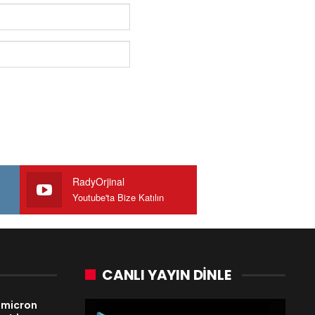
RadyOrjinal
Youtube'ta Bize Katılın
CANLI YAYIN DINLE
Omicron