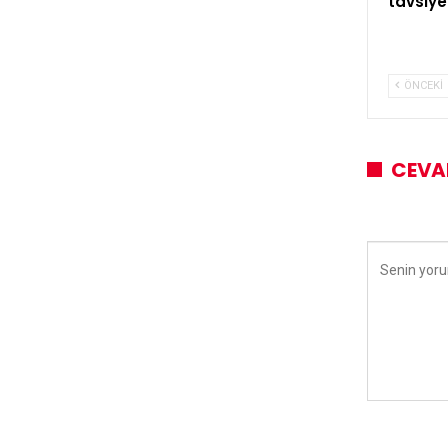
tavsiye
ÖNCEKI
CEVA