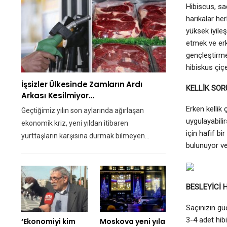
Hibiscus, sa
harikalar he
yüksek iyile
etmek ve erk
gençleştirme
hibiskus çiçe
İşsizler Ülkesinde Zamların Ardı
KELLİK SOR
Arkası Kesilmiyor…
Erken kellik
Geçtiğimiz yılın son aylarında ağırlaşan
uygulayabili
ekonomik kriz, yeni yıldan itibaren
için hafif b
yurttaşların karşısına durmak bilmeyen…
bulunuyor ve
BESLEYİCİ 
Saçınızın gü
3-4 adet hib
‘Ekonomiyi kim
Moskova yeni yıla