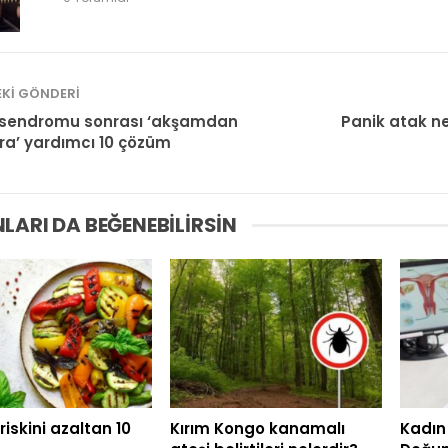
KI GÖNDERI
l sendromu sonrası ‘akşamdan
Panik atak ne
ra’ yardımcı 10 çözüm
LARI DA BEĞENEBILIRSIN
riskini azaltan 10
Kırım Kongo kanamalı
Kadın 