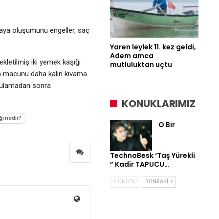
maya oluşumunu engeller, saç
Yaren leylek 11. kez geldi,
Adem amca
kletilmiş iki yemek kaşığı
mutluluktan uçtu
len macunu daha kalın kıvama
uygulamadan sonra
KONUKLARIMIZ
ği nedir?
O Bir
TechnoBesk ‘Taş Yürekli
” Kadir TAPUCU…
ÖNCEKI
SONRAKI