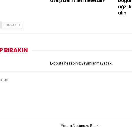
ateşi belirtileri nelerdir?
Doğum
ağzı 
alın
SONRAKI
P BIRAKIN
E-posta hesabınız yayımlanmayacak.
Yorum Notunuzu Bırakın