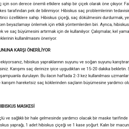
ç için son derece önemli etkilere sahip bir çiçek olarak öne çıkıyor. Fa
rkes tarafından pek de bilinmiyor. Hibiskus saç problemlerinin tedavisi
ştirici özelliklere sahip. Hibiskus çiçeği, saç dökülmesini durdurmak, 
en beyazlamayı önlemek için etkili yöntemlerden biri. Ayrıca, hibiskus 
k ve saç büyümesini artırmak için de kullanılıyor. Çalışmalar, kel yama
klerinin kullanılmasını öneriyor.
UNUNA KARŞI ÖNERİLİYOR
 çekiyorsanız, hibiskus yapraklarının suyunu ve soğan suyunu karıştıra
rsiniz. Karışımı saç derinize iyice uygudıktan ve 15-20 dakika beklet
ir şampuanla durulayın. Bu ilacın haftada 2-3 kez kullanılması uzmanlar
 karışım hareketsiz saç köklerinden saçların büyümesine yardımcı ol
HIBISKUS MASKESİ
çlü ve sağlıklı bir hale gelmesinde yardımcı olacak bir maske tarifind
iskus yaprağı, 1 adet hibiskus çiçeği ve 1 kase yoğurt. Kalın bir macu