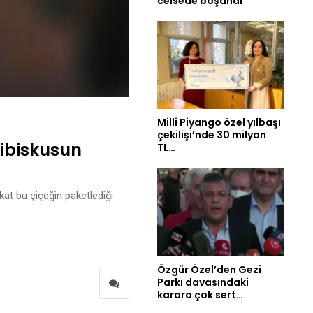
celsede boşandı
Milli Piyango özel yılbaşı
çekilişi’nde 30 milyon
Hibiskusun
TL…
kat bu çiçeğin paketlediği
Özgür Özel’den Gezi
Parkı davasındaki
karara çok sert…