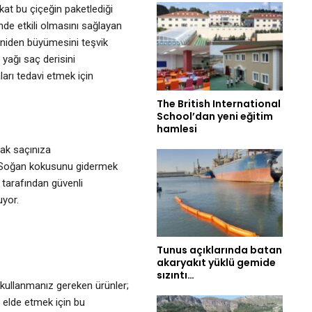
kat bu çiçeğin paketlediği
nde etkili olmasını sağlayan
yeniden büyümesini teşvik
yağı saç derisini
ları tedavi etmek için
The British International
School’dan yeni eğitim
hamlesi
rak saçınıza
in. Soğan kokusunu gidermek
 tarafından güvenli
uyor.
Tunus açıklarında batan
akaryakıt yüklü gemide
sızıntı…
e kullanmanız gereken ürünler;
n elde etmek için bu