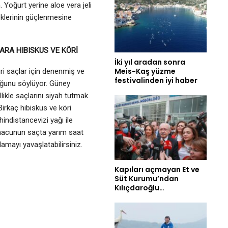
. Yoğurt yerine aloe vera jeli
köklerinin güçlenmesine
RA HIBISKUS VE KÖRİ
İki yıl aradan sonra
Meis-Kaş yüzme
ri saçlar için denenmiş ve
festivalinden iyi haber
duğunu söylüyor. Güney
llikle saçlarını siyah tutmak
 Birkaç hibiskus ve köri
hindistancevizi yağı ile
 macunun saçta yarım saat
lamayı yavaşlatabilirsiniz.
Kapıları açmayan Et ve
Süt Kurumu’ndan
Kılıçdaroğlu…