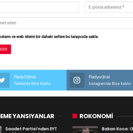
stamı ve web sitemi bir dahaki sefere bu tarayıcıda sakla.
RadyOrjinal
Radyorjinal
Twitter'da Bize Katılın
Instagram'da Bize katılın
EME YANSIYANLAR
ROKONOMİ
Saadet Partisi’nden EYT
Bakan Koca: 