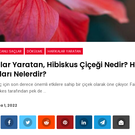
CANLI SAÇLAR
DÖKÜLME
HARIKALAR YARATAN
lar Yaratan, Hibiskus Çiçeği Nedir? 
arı Nelerdir?
ç için son derece önemli etkilere sahip bir çiçek olarak öne çıkıyor. Fa
rkes tarafından pek de …
a 1, 2022