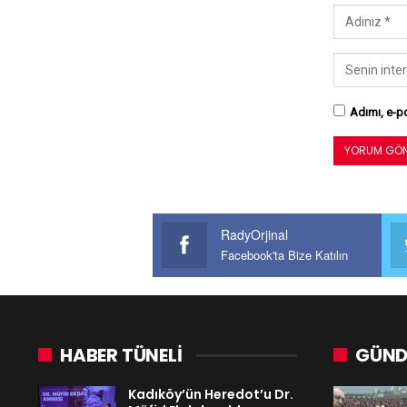
Adımı, e-po
RadyOrjinal
Facebook'ta Bize Katılın
HABER TÜNELİ
GÜND
Kadıköy’ün Heredot’u Dr.