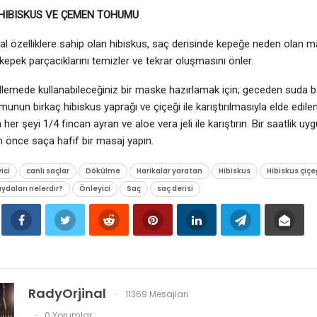
 HIBISKUS VE ÇEMEN TOHUMU
al özelliklere sahip olan hibiskus, saç derisinde kepeğe neden olan 
 kepek parçacıklarını temizler ve tekrar oluşmasını önler.
lemede kullanabileceğiniz bir maske hazırlamak için; geceden suda be
nun birkaç hibiskus yaprağı ve çiçeği ile karıştırılmasıyla elde edi
 her şeyi 1/4 fincan ayran ve aloe vera jeli ile karıştırın. Bir saatlik 
 önce saça hafif bir masaj yapın.
ici
canlı saçlar
Dökülme
Harikalar yaratan
Hibiskus
Hibiskus çiçe
ydaları nelerdir?
Önleyici
Saç
saç derisi
RadyOrjinal
11369 Mesajları
0 Yorumlar