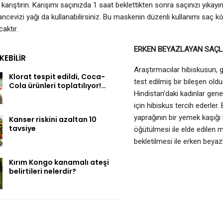
arıştırın. Karışımı saçınızda 1 saat beklettikten sonra saçınızı yıkayın
ancevizi yağı da kullanabilirsiniz. Bu maskenin düzenli kullanımı saç 
aktır.
ERKEN BEYAZLAYAN SAÇLA
EKEBILIR
Araştırmacılar hibiskusun, g
Klorat tespit edildi, Coca-
test edilmiş bir bileşen ol
Cola ürünleri toplatılıyor!…
Hindistan’daki kadınlar gene
için hibiskus tercih ederler.
yaprağının bir yemek kaşığı 
Kanser riskini azaltan 10
tavsiye
öğütülmesi ile elde edilen
bekletilmesi ile erken beyaz
Kırım Kongo kanamalı ateşi
belirtileri nelerdir?