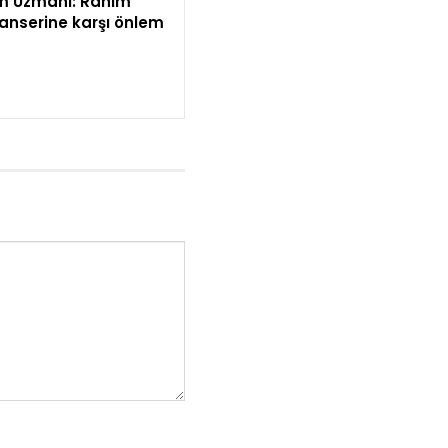
 Uzmanı: Rahim
kanserine karşı önlem