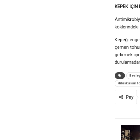
KEPEK İÇİN
Antimikrobiy
köklerindeki
Kepeği engel
çemen tohumu
getirmek için
durulamadan
Besley
Hibiskusun fa
Pay