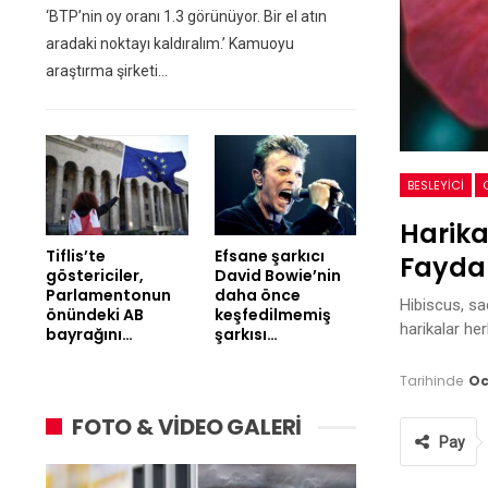
‘BTP’nin oy oranı 1.3 görünüyor. Bir el atın
aradaki noktayı kaldıralım.’ Kamuoyu
araştırma şirketi…
BESLEYICI
Harika
Tiflis’te
Efsane şarkıcı
Faydal
göstericiler,
David Bowie’nin
Parlamentonun
daha önce
Hibiscus, sa
önündeki AB
keşfedilmemiş
harikalar he
bayrağını…
şarkısı…
Tarihinde
Oc
FOTO & VİDEO GALERİ
Pay