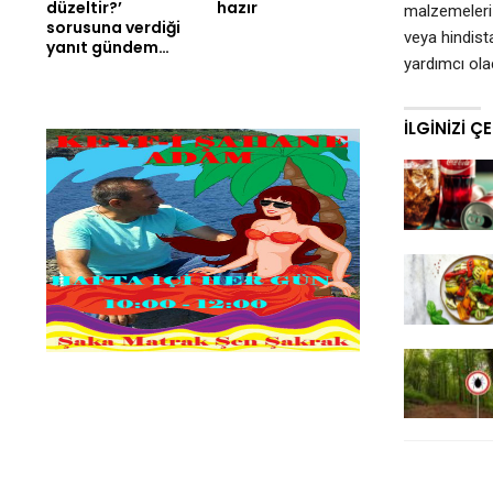
düzeltir?’
hazır
malzemeleri k
sorusuna verdiği
veya hindist
yanıt gündem…
yardımcı olac
İLGINIZI Ç