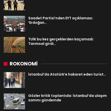
Saadet Partisi’nden EYT açıklaması:
‘Erdoğan…
TUİK bu kez gerçeklerden kaçamadı:
Tarımsal girdi…
ROKONOMİ
İstanbul’da Atatürk’e hakaret eden turist…
Gözler kritik toplantıda: İstanbul’da ulaşım
zammı gündemde