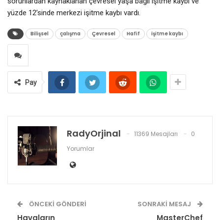
sorunlardan kaynaklanan çevresel yaşa bağlı işitme kaybı ve
yüzde 12’sinde merkezi işitme kaybı vardı.
Bilişsel
çalışma
Çevresel
Hafif
işitme kaybı
Pay
RadyOrjinal
11369 Mesajları
0
Yorumlar
ÖNCEKI GÖNDERI
SONRAKI MESAJ
Havaların
MasterChef