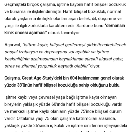
Geçmişteki birçok çalışma, işitme kaybını hafif bilişsel bozukluk
ve bunama ile ilişkilendirmiştir. Hafif bilişsel bozukluk, normal
olarak yaşlanma ile ilişkili olanları aşan bellek, dil, düşünme ve
yargı ile ilgili zorluklarla karakterizedir. Sardone bunu
“demansın
klinik öncesi aşaması”
olarak tanımlıyor.
Agarwal,
“İşitme kaybı, bilişsel gerilemeyi şiddetlendirebilecek
sosyal izolasyon ve depresyona yol açabilir ve işitme
keskinliğinin azalmasından kaynaklanan sürekli algısal çaba,
stres ve zihinsel yorgunluk kaynağı olabilir”
diyor.
Çalışma, Great Age Study’deki bin 604 katılımcının genel olarak
yüzde 33’ünün hafif bilişsel bozukluğa sahip olduğunu buldu.
İşitme kaybı veya çevresel yaşa bağlı işitme kaybı olmayan
bireylerin yaklaşık yüzde 60’ında hafif bilişsel bozukluğu vardır
ve merkezi işitme kaybı olanların yüzde 75’inde bilişsel durum
vardır. Ortalama yaşı 75 olan çalışma katılımcıları arasında,
yaklaşık yüzde 26’sında iç kulak ve işitme sinirlerinin işleyişindeki