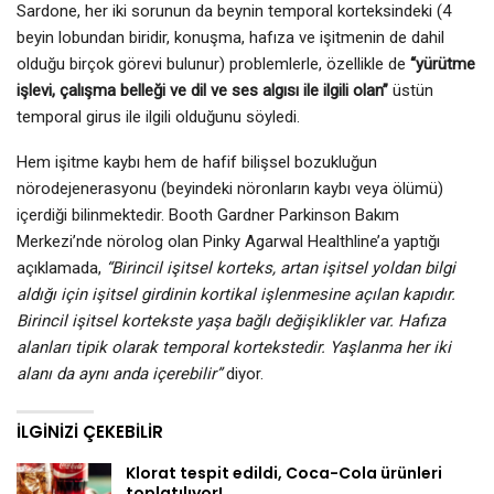
Sardone, her iki sorunun da beynin temporal korteksindeki (4
beyin lobundan biridir, konuşma, hafıza ve işitmenin de dahil
olduğu birçok görevi bulunur) problemlerle, özellikle de
“yürütme
işlevi, çalışma belleği ve dil ve ses algısı ile ilgili olan”
üstün
temporal girus ile ilgili olduğunu söyledi.
Hem işitme kaybı hem de hafif bilişsel bozukluğun
nörodejenerasyonu (beyindeki nöronların kaybı veya ölümü)
içerdiği bilinmektedir. Booth Gardner Parkinson Bakım
Merkezi’nde nörolog olan Pinky Agarwal Healthline’a yaptığı
açıklamada,
“Birincil işitsel korteks, artan işitsel yoldan bilgi
aldığı için işitsel girdinin kortikal işlenmesine açılan kapıdır.
Birincil işitsel kortekste yaşa bağlı değişiklikler var. Hafıza
alanları tipik olarak temporal kortekstedir. Yaşlanma her iki
alanı da aynı anda içerebilir”
diyor.
İLGINIZI ÇEKEBILIR
Klorat tespit edildi, Coca-Cola ürünleri
toplatılıyor!…