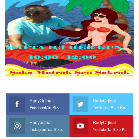
RadyOrjinal
RadyOrjinal
Facebook'ta Bize Katılın
Twitter'da Bize Katılın
Radyorjinal
RadyOrjinal
Instagram'da Bize katılın
Youtube'ta Bize Katılın