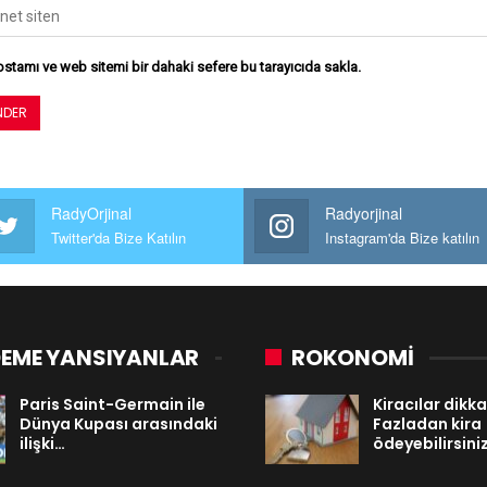
stamı ve web sitemi bir dahaki sefere bu tarayıcıda sakla.
RadyOrjinal
Radyorjinal
Twitter'da Bize Katılın
Instagram'da Bize katılın
EME YANSIYANLAR
ROKONOMİ
Paris Saint-Germain ile
Kiracılar dikka
Dünya Kupası arasındaki
Fazladan kira
ilişki…
ödeyebilirsiniz