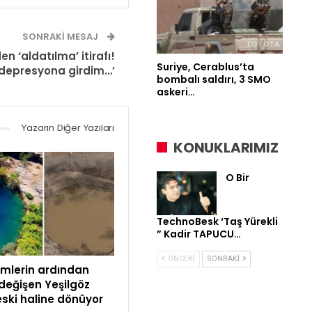
SONRAKI MESAJ
n ‘aldatılma’ itirafı!
Suriye, Cerablus’ta
 depresyona girdim…’
bombalı saldırı, 3 SMO
askeri…
Yazarın Diğer Yazıları
KONUKLARIMIZ
O Bir
TechnoBesk ‘Taş Yürekli
” Kadir TAPUCU…
ÖNCEKI
SONRAKI
mlerin ardından
 değişen Yeşilgöz
eski haline dönüyor