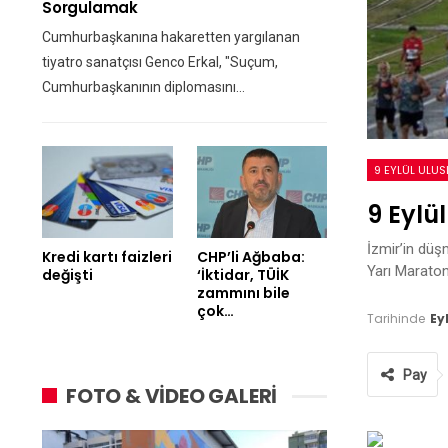
Sorgulamak
Cumhurbaşkanına hakaretten yargılanan
tiyatro sanatçısı Genco Erkal, "Suçum,
Cumhurbaşkanının diplomasını…
9 Eylü
İzmir’in düş
Kredi kartı faizleri
CHP’li Ağbaba:
Yarı Marato
değişti
‘İktidar, TÜİK
zammını bile
çok…
Tarihinde
Eyl
Pay
FOTO & VİDEO GALERİ