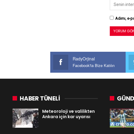
Adımı, e-po
RadyOrjinal
Facebook'ta Bize Katılın
HABER TÜNELİ
GÜND
Meteoroloji ve valilikten
Ankara için kar uyarısı