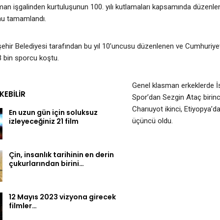
man işgalinden kurtuluşunun 100. yılı kutlamaları kapsamında düzenlen
nu tamamlandı.
ehir Belediyesi tarafından bu yıl 10’uncusu düzenlenen ve Cumhuriye
 bin sporcu koştu.
Genel klasman erkeklerde İ
EKEBILIR
Spor’dan Sezgin Ataç birinc
Charıuyot ikinci, Etiyopya
En uzun gün için soluksuz
izleyeceğiniz 21 film
üçüncü oldu.
Çin, insanlık tarihinin en derin
çukurlarından birini…
12 Mayıs 2023 vizyona girecek
filmler…