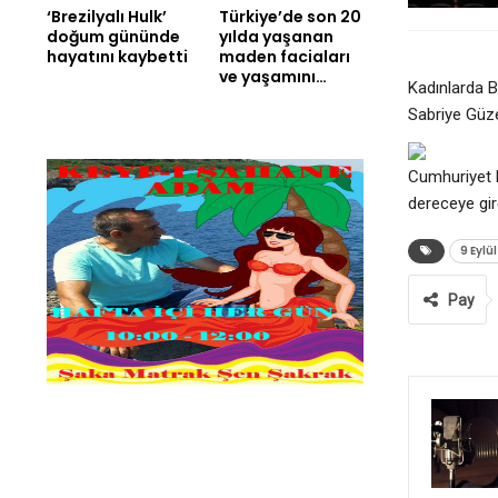
‘Brezilyalı Hulk’
Türkiye’de son 20
doğum gününde
yılda yaşanan
hayatını kaybetti
maden faciaları
ve yaşamını…
Kadınlarda B
Sabriye Güze
Cumhuriyet 
dereceye gire
9 Eylü
Pay