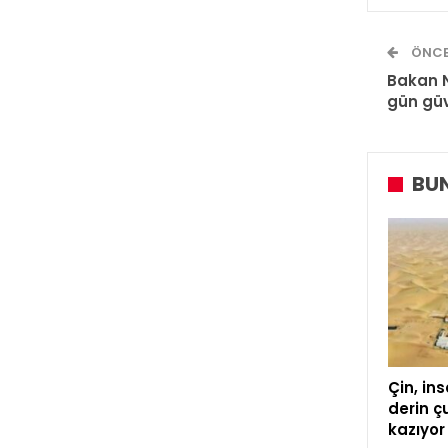
ÖNCE
Bakan 
gün güv
BUN
Çin, ins
derin ç
kazıyor