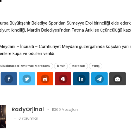
ursa Büyükşehir Belediye Spor’dan Sümeyye Erol birinciliği elde ede
lyurt ikinciliği, Mardin Belediyesi’nden Fatma Arık ise üçüncülüğü kaz
Meydanı – İnciraltı – Cumhuriyet Meydanı güzergahında koşulan yarı
nlere kupa ve ödülleri verildi.
l Uluslararası İzmir Yarı Maratonu
izmir
Maraton
Yarış
RadyOrjinal
11369 Mesajları
0 Yorumlar