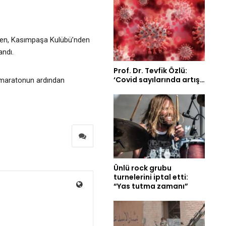
rken, Kasımpaşa Kulübü’nden
andı.
Prof. Dr. Tevfik Özlü:
‘Covid sayılarında artış…
 maratonun ardından
Ünlü rock grubu
turnelerini iptal etti:
“Yas tutma zamanı”