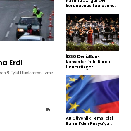
Kasım 2021 güncel
koronavirüs tablosunu…
İDSO DenizBank
na Erdi
Konserleri’nde Burcu
Hancı rüzgarı
en 9 Eylül Uluslararası İzmir
AB Güvenlik Temsilcisi
Borrell’den Rusya’ya…