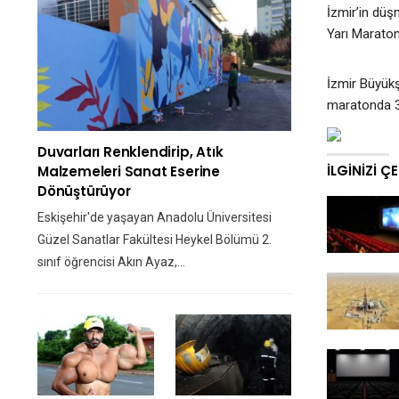
İzmir’in düş
Yarı Marato
İzmir Büyükş
maratonda 3
Duvarları Renklendirip, Atık
İLGINIZI Ç
Malzemeleri Sanat Eserine
Dönüştürüyor
Eskişehir'de yaşayan Anadolu Üniversitesi
Güzel Sanatlar Fakültesi Heykel Bölümü 2.
sınıf öğrencisi Akın Ayaz,…