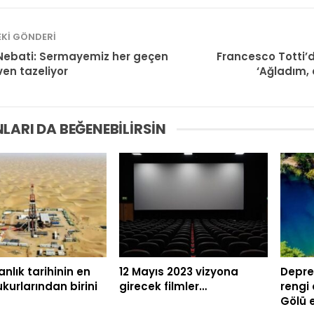
KI GÖNDERI
Nebati: Sermayemiz her geçen
Francesco Totti’de
en tazeliyor
‘Ağladım,
LARI DA BEĞENEBILIRSIN
anlık tarihinin en
12 Mayıs 2023 vizyona
Depre
ukurlarından birini
girecek filmler…
rengi
Gölü 