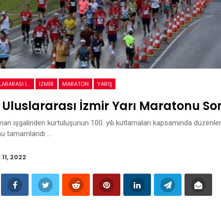
9 EYLÜL ULUSLARARASI İZMIR YARI MARATONU
IZMIR
MARATON
YARIŞ
l Uluslararası İzmir Yarı Maratonu So
man işgalinden kurtuluşunun 100. yılı kutlamaları kapsamında düzenlen
nu tamamlandı …
 11, 2022