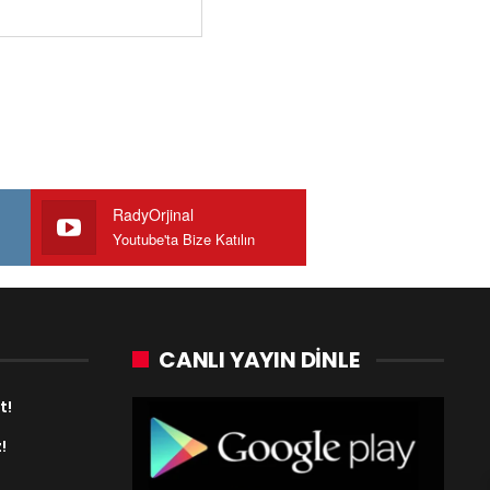
RadyOrjinal
Youtube'ta Bize Katılın
CANLI YAYIN DINLE
t!
!