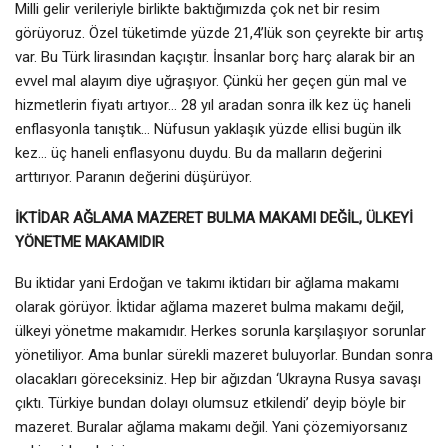
Milli gelir verileriyle birlikte baktığımızda çok net bir resim
görüyoruz. Özel tüketimde yüzde 21,4’lük son çeyrekte bir artış
var. Bu Türk lirasından kaçıştır. İnsanlar borç harç alarak bir an
evvel mal alayım diye uğraşıyor. Çünkü her geçen gün mal ve
hizmetlerin fiyatı artıyor… 28 yıl aradan sonra ilk kez üç haneli
enflasyonla tanıştık… Nüfusun yaklaşık yüzde ellisi bugün ilk
kez… üç haneli enflasyonu duydu. Bu da malların değerini
arttırıyor. Paranın değerini düşürüyor.
İKTİDAR AĞLAMA MAZERET BULMA MAKAMI DEĞİL, ÜLKEYİ
YÖNETME MAKAMIDIR
Bu iktidar yani Erdoğan ve takımı iktidarı bir ağlama makamı
olarak görüyor. İktidar ağlama mazeret bulma makamı değil,
ülkeyi yönetme makamıdır. Herkes sorunla karşılaşıyor sorunlar
yönetiliyor. Ama bunlar sürekli mazeret buluyorlar. Bundan sonra
olacakları göreceksiniz. Hep bir ağızdan ‘Ukrayna Rusya savaşı
çıktı. Türkiye bundan dolayı olumsuz etkilendi’ deyip böyle bir
mazeret. Buralar ağlama makamı değil. Yani çözemiyorsanız