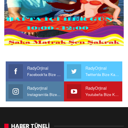
RadyOrjinal
RadyOrjinal
Facebook'ta Bize Katılın
Twitter'da Bize Katılın
Radyorjinal
RadyOrjinal
Instagram'da Bize katılın
Youtube'ta Bize Katılın
HABER TÜNELİ