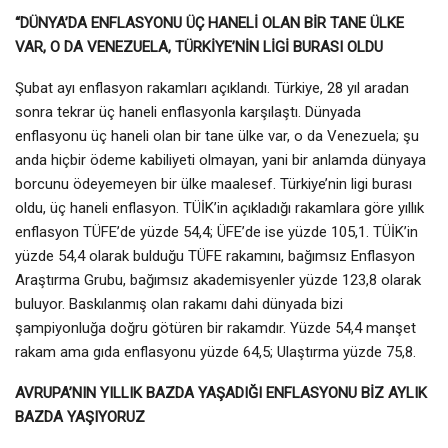
“DÜNYA’DA ENFLASYONU ÜÇ HANELİ OLAN BİR TANE ÜLKE
VAR, O DA VENEZUELA, TÜRKİYE’NİN LİGİ BURASI OLDU
Şubat ayı enflasyon rakamları açıklandı. Türkiye, 28 yıl aradan
sonra tekrar üç haneli enflasyonla karşılaştı. Dünyada
enflasyonu üç haneli olan bir tane ülke var, o da Venezuela; şu
anda hiçbir ödeme kabiliyeti olmayan, yani bir anlamda dünyaya
borcunu ödeyemeyen bir ülke maalesef. Türkiye’nin ligi burası
oldu, üç haneli enflasyon. TÜİK’in açıkladığı rakamlara göre yıllık
enflasyon TÜFE’de yüzde 54,4; ÜFE’de ise yüzde 105,1. TÜİK’in
yüzde 54,4 olarak bulduğu TÜFE rakamını, bağımsız Enflasyon
Araştırma Grubu, bağımsız akademisyenler yüzde 123,8 olarak
buluyor. Baskılanmış olan rakamı dahi dünyada bizi
şampiyonluğa doğru götüren bir rakamdır. Yüzde 54,4 manşet
rakam ama gıda enflasyonu yüzde 64,5; Ulaştırma yüzde 75,8.
AVRUPA’NIN YILLIK BAZDA YAŞADIĞI ENFLASYONU BİZ AYLIK
BAZDA YAŞIYORUZ