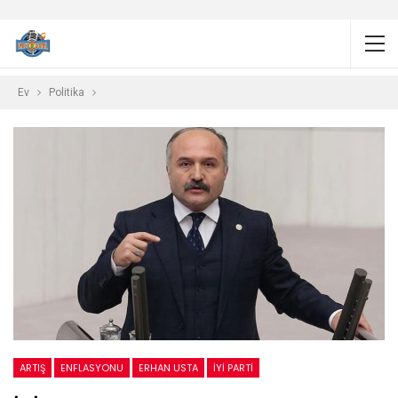
Ev
Politika
ARTIŞ
ENFLASYONU
ERHAN USTA
İYİ PARTI