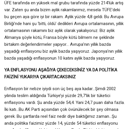
ÜFE tarafında en yüksek mal grubu tarafında yüzde 214’lük artış
var. Zaten şu anda bizim aylık rakamlarımız, mesela TÜFE’deki
bu geçen aya göre iyi bir rakam. Aylık yüzde 4,8 geldi. Bu Avrupa
Birliği’nde hani şu ‘bitti, öldü’ dedikleri Avrupa ortalamasının, yıllık
ortalamasının rakamını biz aylık olarak yakalıyoruz. Biz aylık
Almanya şöyle kötü, Fransa böyle kötü bilmem ne şeklinde
birtakım değerlendirmeler yapıyor… Avrupa’nın yıllık bazda
yaşadığı enflasyonu biz aylık bazda yaşıyoruz. Japonya’nın yıllık
bazda yaşadığı enflasyonun 10 katını aylık bazda yaşıyoruz.
YA ENFLASYONU AŞAĞIYA ÇEKECEKSİNİZ YA DA POLİTİKA
FAİZİNİ YUKARIYA ÇIKARTACAKSINIZ
Enflasyon bir nebze iyiydi son üç beş aya kadar…Şimdi 2002
yılında teslim aldığında Türkiye’yi yüzde 29,7’lik bir tüketici
enflasyonu vardı. Şu anda yüzde 54,4. Yani 24,7 puan daha fazla.
İki katı…Bu AK Parti açısından çok övünülecek bir şey olmasa
gerek. Bu şartlarda reel faiz nedir diye baktığımız zaman…Şu
anda politika faizimiz yüzde 14, yüzde 54 tüketici enflasyonu