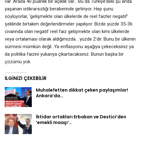
var. Arada 40 puanlık bir açıklık var… Bu da Türkiye’deki şu anda
yaşanan istikrarsızlığı beraberinde getiriyor. Hep şunu
söylüyorlar, ‘gelişmekte olan ülkelerde de reel faizler negatif’
şeklinde birtakım değerlendirmeler yapılıyor. Bizde yüzde 35-36
civarında olan negatif reel faiz gelişmekte olan kimi ülkelerde
veya ortalaması olarak aldığımızda… yüzde 2’dir. Bunu bir ülkenin
sürmesi mümkün değil…Ya enflasyonu aşağıya çekeceksiniz ya
da politika faizini yukarıya çıkartacaksınız. Bunun başka bir
çözümü yok.
İLGINIZI ÇEKEBILIR
Muhalefetten dikkat çeken paylaşımlar!
Ankara’da…
İktidar ortakları Erbakan ve Destici’den
‘emekli maaşı’…