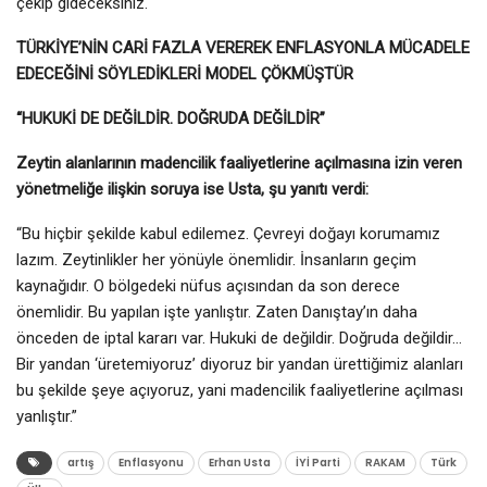
çekip gideceksiniz.
TÜRKİYE’NİN CARİ FAZLA VEREREK ENFLASYONLA MÜCADELE
EDECEĞİNİ SÖYLEDİKLERİ MODEL ÇÖKMÜŞTÜR
“HUKUKİ DE DEĞİLDİR. DOĞRUDA DEĞİLDİR”
Zeytin alanlarının madencilik faaliyetlerine açılmasına izin veren
yönetmeliğe ilişkin soruya ise Usta, şu yanıtı verdi:
“Bu hiçbir şekilde kabul edilemez. Çevreyi doğayı korumamız
lazım. Zeytinlikler her yönüyle önemlidir. İnsanların geçim
kaynağıdır. O bölgedeki nüfus açısından da son derece
önemlidir. Bu yapılan işte yanlıştır. Zaten Danıştay’ın daha
önceden de iptal kararı var. Hukuki de değildir. Doğruda değildir…
Bir yandan ‘üretemiyoruz’ diyoruz bir yandan ürettiğimiz alanları
bu şekilde şeye açıyoruz, yani madencilik faaliyetlerine açılması
yanlıştır.”
artış
Enflasyonu
Erhan Usta
İYİ Parti
RAKAM
Türk