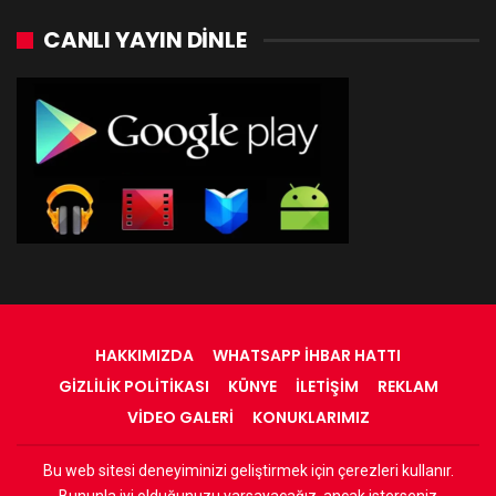
CANLI YAYIN DINLE
HAKKIMIZDA
WHATSAPP İHBAR HATTI
GIZLILIK POLITIKASI
KÜNYE
İLETIŞIM
REKLAM
VIDEO GALERI
KONUKLARIMIZ
Bu web sitesi deneyiminizi geliştirmek için çerezleri kullanır.
© 2022 - RadyOrinal - Tüm Hakları Saklıdır