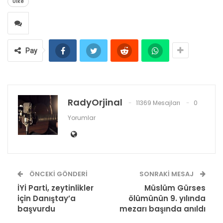
Ülke
Pay
RadyOrjinal
11369 Mesajları
0
Yorumlar
ÖNCEKI GÖNDERI
SONRAKI MESAJ
İYİ Parti, zeytinlikler
Müslüm Gürses
için Danıştay’a
ölümünün 9. yılında
başvurdu
mezarı başında anıldı