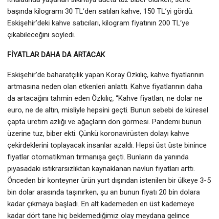
başında kilogramı 30 TL’den satılan kahve, 150 TL’yi gördü.
Eskişehir’deki kahve satıcıları, kilogram fiyatının 200 TL’ye
çıkabileceğini söyledi.
FİYATLAR DAHA DA ARTACAK
Eskişehir’de baharatçılık yapan Koray Özkılıç, kahve fiyatlarının
artmasına neden olan etkenleri anlattı. Kahve fiyatlarının daha
da artacağını tahmin eden Özkılıç, “Kahve fiyatları, ne dolar ne
euro, ne de altın, misliyle hepsini geçti. Bunun sebebi de küresel
çapta üretim azlığı ve ağaçların don görmesi. Pandemi bunun
üzerine tuz, biber ekti. Çünkü koronavirüsten dolayı kahve
çekirdeklerini toplayacak insanlar azaldı. Hepsi üst üste binince
fiyatlar otomatikman tırmanışa geçti. Bunların da yanında
piyasadaki istikrarsızlıktan kaynaklanan navlun fiyatları arttı.
Önceden bir konteyner ürün yurt dışından istenilen bir ülkeye 3-5
bin dolar arasında taşınırken, şu an bunun fiyatı 20 bin dolara
kadar çıkmaya başladı. En alt kademeden en üst kademeye
kadar dört tane hiç beklemediğimiz olay meydana gelince