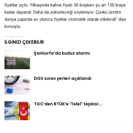
fiyatlar uçtu. Yılbaşında kahve fiyatı 30 lirayken şu an 150 liraya
kadar dayandı. Daha da yükseleceği söyleniyor. Çünkü üretim
dünya çapında az olunca fiyatlar otomatik olarak etkilendi” diye
konuştu.
İLGINIZI ÇEKEBILIR
Şanlıurfa’da kuduz alarmı
DGS sınav yerleri açıklandı
TGC’den RTÜK’e ‘Tele1’ tepkisi:…