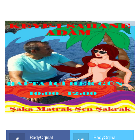
RadyOrjinal
RadyOrjinal