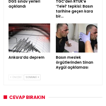
DGS sınav yerleri
TGC’den RTÜK’e
açıklandı
‘Tele1’ tepkisi: Basın
tarihine geçen kara
bir…
Ankara’da deprem
Basın meslek
örgütlerinden Sinan
Aygül açıklaması
ÖNCEKI
SONRAKI
CEVAP BIRAKIN