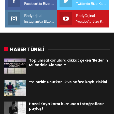
Facebook'ta Bize Katılın
Twitter'da Bize Katılın
Radyorjinal
RadyOrjinal
Instagram'da Bize katılın
Youtube'ta Bize Katılın
HABER TÜNELİ
Toplumsal konulara dikkat çeken ‘Bedenin
Mücadele Alanındır’…
‘Yalnızlık’ Unutkanlık ve hafıza kaybı riskini…
Hazal Kaya karnı burnunda fotoğraflarını
paylaştı