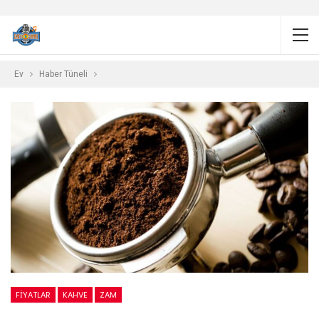
Ev
Haber Tüneli
FİYATLAR
KAHVE
ZAM