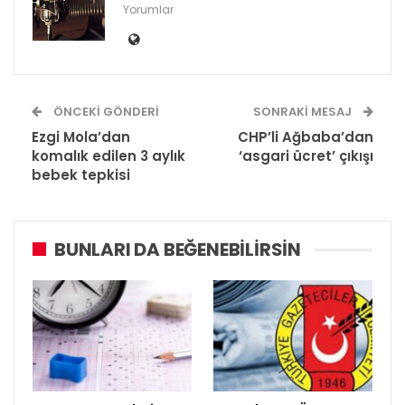
Yorumlar
ÖNCEKI GÖNDERI
SONRAKI MESAJ
Ezgi Mola’dan
CHP’li Ağbaba’dan
komalık edilen 3 aylık
‘asgari ücret’ çıkışı
bebek tepkisi
BUNLARI DA BEĞENEBILIRSIN