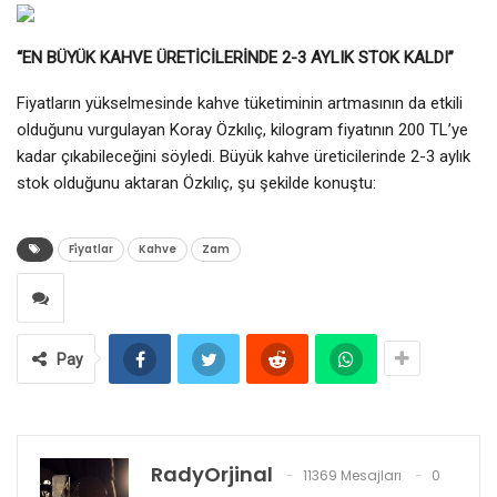
“EN BÜYÜK KAHVE ÜRETİCİLERİNDE 2-3 AYLIK STOK KALDI”
Fiyatların yükselmesinde kahve tüketiminin artmasının da etkili
olduğunu vurgulayan Koray Özkılıç, kilogram fiyatının 200 TL’ye
kadar çıkabileceğini söyledi. Büyük kahve üreticilerinde 2-3 aylık
stok olduğunu aktaran Özkılıç, şu şekilde konuştu:
Fi̇yatlar
Kahve
Zam
Pay
RadyOrjinal
11369 Mesajları
0