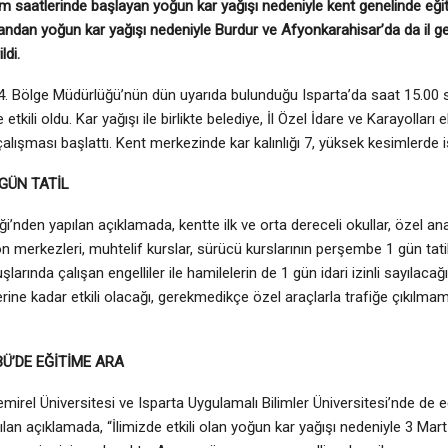
m saatlerinde başlayan yoğun kar yağışı nedeniyle kent genelinde eğ
 yandan yoğun kar yağışı nedeniyle Burdur ve Afyonkarahisar’da da il
ldi.
4. Bölge Müdürlüğü’nün dün uyarıda bulunduğu Isparta’da saat 15.00 s
e etkili oldu. Kar yağışı ile birlikte belediye, İl Özel İdare ve Karayolları
alışması başlattı. Kent merkezinde kar kalınlığı 7, yüksek kesimlerde 
GÜN TATİL
iği’nden yapılan açıklamada, kentte ilk ve orta dereceli okullar, özel ana
on merkezleri, muhtelif kurslar, sürücü kurslarının perşembe 1 gün tatil
larında çalışan engelliler ile hamilelerin de 1 gün idari izinli sayılacağı
rine kadar etkili olacağı, gerekmedikçe özel araçlarla trafiğe çıkıl
BÜ’DE EĞİTİME ARA
irel Üniversitesi ve Isparta Uygulamalı Bilimler Üniversitesi’nde de eğ
lan açıklamada, “İlimizde etkili olan yoğun kar yağışı nedeniyle 3 M