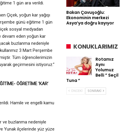
time 1 gün ara verildi.
Bakan Çavuşoğlu:
en Çiçek, yoğun kar yağışı
Ekonominin merkezi
erşembe günü eğitime 1 gün
Asya’ya doğru kayıyor
li Çiçek sosyal medyadan
zde devam eden yoğun kar
uşacak buzlanma nedeniyle
KONUKLARIMIZ
kullarımız 3 Mart Perşembe
lmiştir. Tüm öğrencilerimizin
Rotamız
Aynı
kuyarak geçirmesini istiyoruz.”
Yolumuz
Belli ” Seçil
Tuna ”
ĞİTİME- ÖĞRETİME ‘KAR’
ÖNCEKI
SONRAKI
rildi. Hamile ve engelli kamu
Kar ve buzlanma nedeniyle
 ve Yunak ilçelerinde yüz yüze