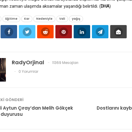
an zaman ulaşımda aksamalar yaşandığı belirtildi. (
DHA
)
Eğitime
Kar
Nedeniyle
Vali
yağış
RadyOrjinal
11369 Mesajları
0 Yorumlar
KI GÖNDERI
tili Aytun Çıray’dan Melih Gökçek
Dostlarını kay
ç duyurusu