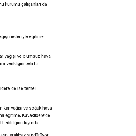
amu kurumu çalışanları da
ğışı nedeniyle eğitime
ar yağışı ve olumsuz hava
erildiğini belirtti.
lıdere de ise temel,
un kar yağışı ve soğuk hava
ma eğitime, Kavaklıdere’de
l edildiğini duyurdu.
rını aralıksız sürdürüyor.