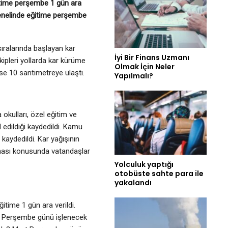
itime perşembe 1 gün ara
 genelinde eğitime perşembe
ıralarında başlayan kar
İyi Bir Finans Uzmanı
 ekipleri yollarda kar kürüme
Olmak İçin Neler
ise 10 santimetreye ulaştı.
Yapılmalı?
 okulları, özel eğitim ve
 edildiği kaydedildi. Kamu
 kaydedildi. Kar yağışının
maması konusunda vatandaşlar
Yolculuk yaptığı
otobüste sahte para ile
yakalandı
itime 1 gün ara verildi.
art Perşembe günü işlenecek