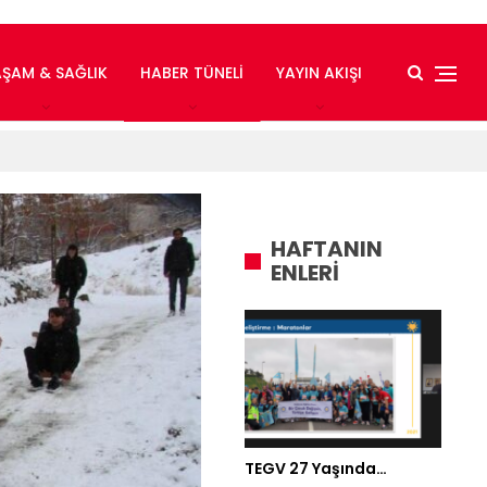
AŞAM & SAĞLIK
HABER TÜNELI
YAYIN AKIŞI
HAFTANIN
ENLERİ
TEGV 27 Yaşında…