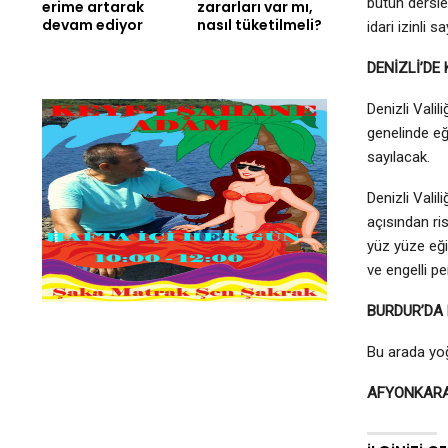
bütün dersle
erime artarak
zararları var mı,
devam ediyor
nasıl tüketilmeli?
idari izinli sa
DENİZLİ’DE
Denizli Vali
genelinde eğ
sayılacak.
Denizli Valil
açısından ri
yüz yüze eği
ve engelli pe
BURDUR’DA 
Bu arada yoğ
AFYONKARAH