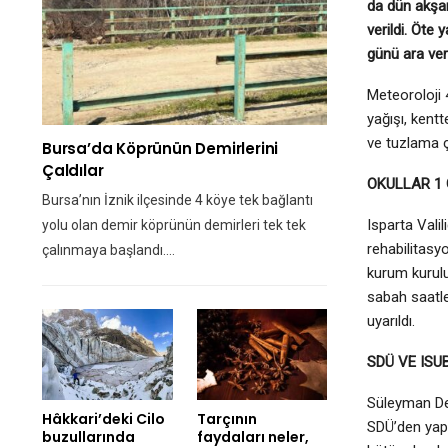
da dün akşa
verildi. Öte
günü ara veri
Meteoroloji 
yağışı, kentt
ve tuzlama ç
Bursa’da Köprünün Demirlerini
Çaldılar
OKULLAR 1 
Bursa’nın İznik ilçesinde 4 köye tek bağlantı
Isparta Valil
yolu olan demir köprünün demirleri tek tek
rehabilitasy
çalınmaya başlandı.…
kurum kuruluş
sabah saatle
uyarıldı.
SDÜ VE ISU
Süleyman Dem
Hâkkari’deki Cilo
Tarçının
SDÜ’den yapı
buzullarında
faydaları neler,