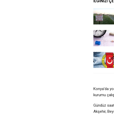
İLGINIZI Ç
Konya’da yoğ
kurumu çalışa
Gündüz saatl
Akşehir, Bey