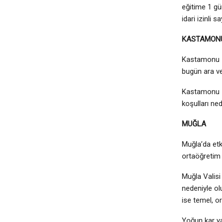
eğitime 1 gü
idari izinli s
KASTAMON
Kastamonu İl
bugün ara ver
Kastamonu İl
koşulları ne
MUĞLA
Muğla’da etk
ortaöğretim 
Muğla Valisi
nedeniyle ol
ise temel, o
Yoğun kar ya