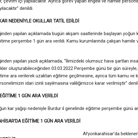
r, çevrim içi yapılacaktır. Ayrıca görev yapan engelli ve hamile perso
yılacaktır” denildi.
 KAR NEDENİYLE OKULLAR TATİL EDİLDİ
liğinden yapılan açıklamada bugün akşam saatlerinde başlayan yoğun k
itime perşembe 1 gün ara verildi. Kamu kurumlarında çalışan hamile ve 
iğinden yapılan yazılı açıklamada, “İlimizdeki olumsuz hava şartları insa
skler oluşturabileceğinden 03.03.2022 Perşembe günü bir gün süreyle;
time ara verilerek uzaktan eğitime geçilmesine, ayrıca tüm kamu ve k
rsonelimizin idari izinli sayılmasına valiliğimizce karar verilmiştir” denil
EĞİTİME 1 GÜN ARA VERİLDİ
un kar yağışı nedeniyle Burdur il genelinde eğitime perşembe günü ara
İSAR’DA EĞİTİME 1 GÜN ARA VERİLDİ
Afyonkarahisar’da beklenen 