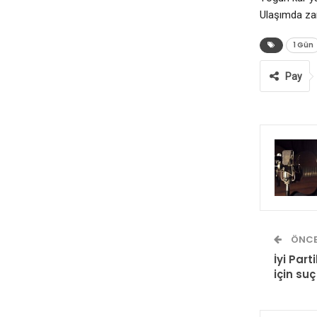
Ulaşımda zam
1 Gün
Pay
ÖNCE
İyi Par
için su