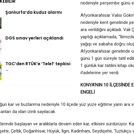
EKEBILIR
nedeniyle perşembe günü eği
Şanlıurfa’da kuduz alarmı
Afyonkarahisar Valisi Gökm
nedeniyle kent genelinde p
ara verildiğini açıkladı. Va
yaptığı açıklamada, “İlimi
DGS sınav yerleri açıklandı
yağışı ve sabaha doğru ol
Afyonkarahisar genelinde o
günü 1 gün süreyle tatil edi
TGC’den RTÜK’e ‘Tele1’ tepkisi:
1 günlük kar tatilini kitap o
…
ifadelerine yer verdi.
KONYA’NIN 10 İLÇESİNDE E
ENGELİ
un kar ve buzlanma nedeniyle 10 ilçede yüz yüze eğitime yarın ara ve
nları da idari izinli sayılacak.
erinde başlayan ve aralıklarla devam eden kar, etkisini sürdürüyor. 
şehir, Çeltik, Doğanhisar, Hüyük, Ilgın, Kadınhanı, Seydişehir, Tuzlukçu