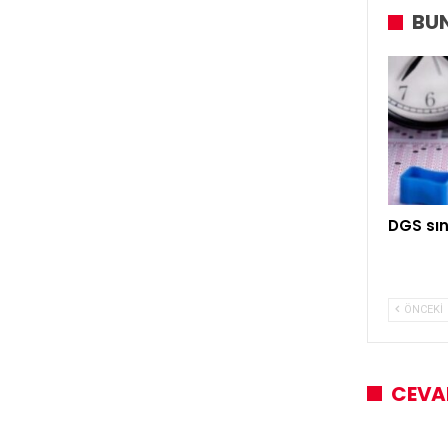
BUN
DGS sın
ÖNCEKI
CEVA