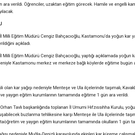
n ara verildi. Öğrenciler, uzaktan eğitim görecek. Hamile ve engelli k
ayılacak.
U
 Milli Eğitim Müdürü Cengiz Bahçacıoğlu, Kastamonu’da yoğun kar ya
ildiğini açıkladı.
 Milli Eğitim Müdürü Cengiz Bahçacıoğlu, yaptığı açıklamada yoğun k
deniyle Kastamonu merkez ve merkeze bağlı köylerde eğitime bugün ara v
ili olan kar yağışı nedeniyle Menteşe ve Ula ilçelerinde taşımalı, Kavak
ve yaygın eğitim kurumlarının tamamında eğitime 1 gün ara verildi.
 Orhan Tavlı başkanlığında toplanan İl Umumi Hıfzıssıhha Kurulu, yoğ
uşabilecek buzlanma tehlikesine karşı Menteşe ile Ula ilçelerinde taşı
rtaöğretim ve yaygın eğitim kurumlarının tamamında okulların 1 gün tati
ğışı nedeniyle Muğla-Denizli karayolunda ekipleri kar küreme çalışmala