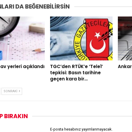
LARI DA BEĞENEBILIRSIN
av yerleri açıklandı
TGC’den RTÜK’e ‘Tele1’
Ankar
tepkisi: Basın tarihine
geçen kara bir…
SONRAKI
P BIRAKIN
E-posta hesabınız yayımlanmayacak.