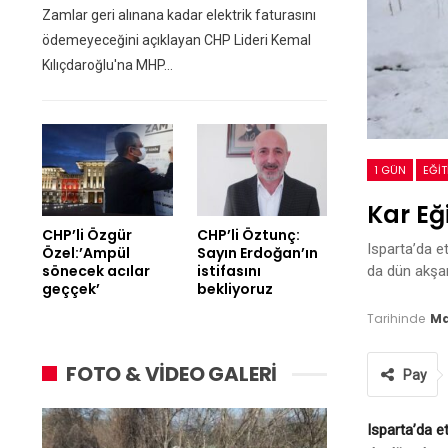
Zamlar geri alınana kadar elektrik faturasını
ödemeyeceğini açıklayan CHP Lideri Kemal
Kılıçdaroğlu'na MHP…
1 GÜN
EĞIT
Kar Eğ
CHP’li Özgür
CHP’li Öztunç:
Isparta’da et
Özel:’Ampül
Sayın Erdoğan’ın
sönecek acılar
istifasını
da dün akşa
geççek’
bekliyoruz
Tarihinde
Ma
FOTO & VİDEO GALERİ
Pay
Isparta’da et