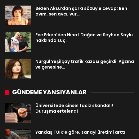
Sezen Aksu’dan şarkı sözüyle cevap: Ben
avım, sen avcı, vur…
Ece Erken’den Nihat Doğan ve Seyhan Soylu
hakkında suç…
Nurgül Yeşilçay trafik kazası geçirdi: Ağzına
ve çenesine…
GÜNDEME YANSIYANLAR
Üniversitede cinsel taciz skandalı!
Duruşma ertelendi
Yandaş TÜİK’e göre, sanayi üretimi arttı