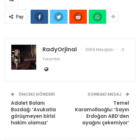
Pay
RadyOrjinal
11369 Mesajları
0
Yorumlar
ÖNCEKI GÖNDERI
SONRAKI MESAJ
Adalet Balanı
Temel
Bozdağ: ‘Avukatla
Karamollaoğlu: ‘Sayın
görüşmeyen birisi
Erdoğan ABD’den
hakim olamaz’
ayağını çekemiyor’