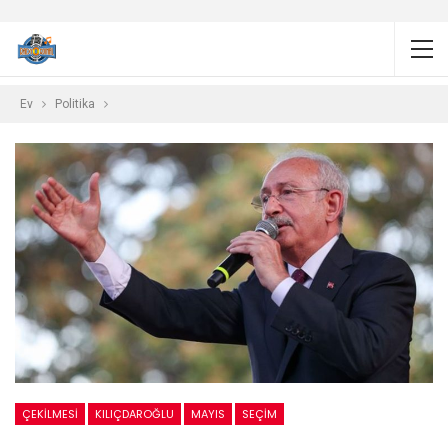
Ev
Politika
ÇEKILMESI
KILIÇDAROĞLU
MAYIS
SEÇIM