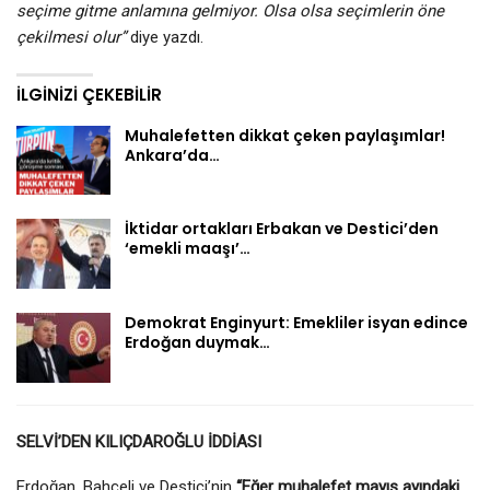
seçime gitme anlamına gelmiyor. Olsa olsa seçimlerin öne
çekilmesi olur”
diye yazdı.
İLGINIZI ÇEKEBILIR
Muhalefetten dikkat çeken paylaşımlar!
Ankara’da…
İktidar ortakları Erbakan ve Destici’den
‘emekli maaşı’…
Demokrat Enginyurt: Emekliler isyan edince
Erdoğan duymak…
SELVİ’DEN KILIÇDAROĞLU İDDİASI
Erdoğan, Bahçeli ve Destici’nin
“Eğer muhalefet mayıs ayındaki