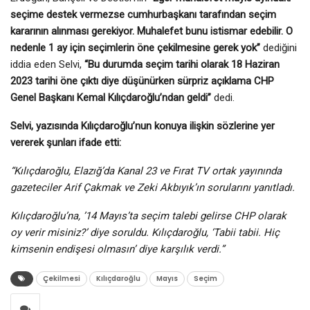
seçime destek vermezse cumhurbaşkanı tarafından seçim
kararının alınması gerekiyor. Muhalefet bunu istismar edebilir. O
nedenle 1 ay için seçimlerin öne çekilmesine gerek yok”
dediğini
iddia eden Selvi,
“Bu durumda seçim tarihi olarak 18 Haziran
2023 tarihi öne çıktı diye düşünürken sürpriz açıklama CHP
Genel Başkanı Kemal Kılıçdaroğlu’ndan geldi”
dedi.
Selvi, yazısında Kılıçdaroğlu’nun konuya ilişkin sözlerine yer
vererek şunları ifade etti:
“Kılıçdaroğlu, Elazığ’da Kanal 23 ve Fırat TV ortak yayınında
gazeteciler Arif Çakmak ve Zeki Akbıyık’ın sorularını yanıtladı.
Kılıçdaroğlu’na, ’14 Mayıs’ta seçim talebi gelirse CHP olarak
oy verir misiniz?’ diye soruldu. Kılıçdaroğlu, ‘Tabii tabii. Hiç
kimsenin endişesi olmasın’ diye karşılık verdi.”
Çekilmesi
Kılıçdaroğlu
Mayıs
Seçim