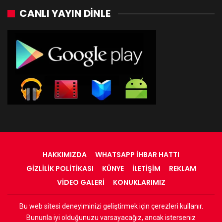
CANLI YAYIN DINLE
HAKKIMIZDA
WHATSAPP İHBAR HATTI
GIZLILIK POLITIKASI
KÜNYE
İLETIŞIM
REKLAM
VIDEO GALERI
KONUKLARIMIZ
Bu web sitesi deneyiminizi geliştirmek için çerezleri kullanır.
© 2022 - RadyOrinal - Tüm Hakları Saklıdır
Bununla iyi olduğunuzu varsayacağız, ancak isterseniz