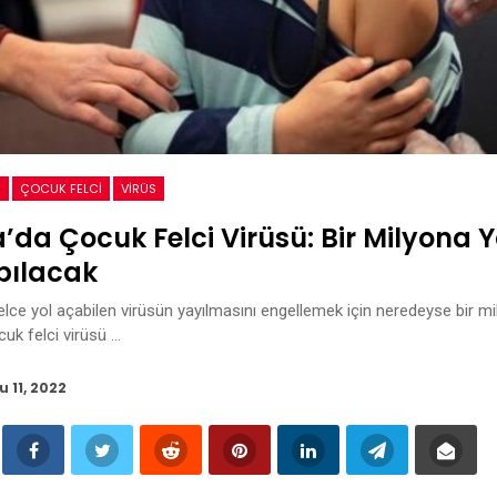
K
ÇOCUK FELCI
VIRÜS
’da Çocuk Felci Virüsü: Bir Milyona
pılacak
elce yol açabilen virüsün yayılmasını engellemek için neredeyse bir m
cuk felci virüsü …
u 11, 2022