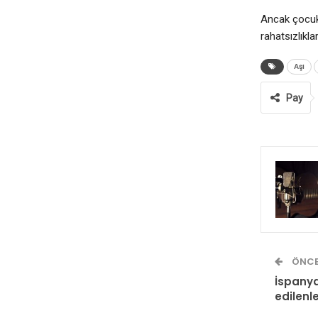
Ancak çocuk 
rahatsızlıkla
Aşı
Pay
ÖNCE
İspanya
edilenle