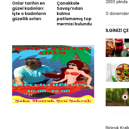
2003 yılında
Onlar tarihin en
Çanakkale
güzel kadınları:
Savaşı’ndan
İşte o kadınların
kalma
O dönemden b
güzellik sırları
patlamamış top
mermisi bulundu
İLGINIZI Ç
Birleşik Kral