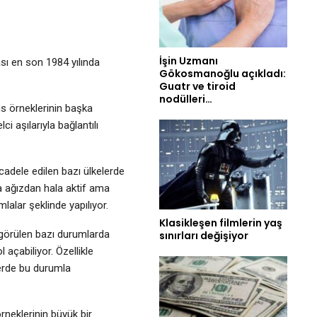
İşin Uzmanı
ası en son 1984 yılında
Gökosmanoğlu açıkladı:
Guatr ve tiroid
nodülleri…
rüs örneklerinin başka
ci aşılarıyla bağlantılı
adele edilen bazı ülkelerde
ra ağızdan hala aktif ama
mlalar şeklinde yapılıyor.
Klasikleşen filmlerin yaş
r görülen bazı durumlarda
sınırları değişiyor
 açabiliyor. Özellikle
lerde bu durumla
örneklerinin büyük bir