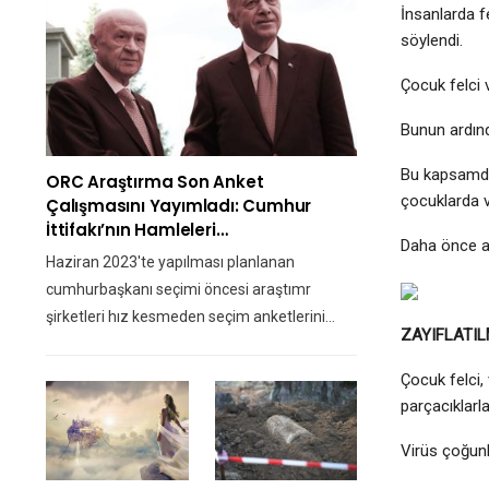
İnsanlarda f
söylendi.
Çocuk felci v
Bunun ardınd
Bu kapsamda
ORC Araştırma Son Anket
çocuklarda v
Çalışmasını Yayımladı: Cumhur
İttifakı’nın Hamleleri…
Daha önce aş
Haziran 2023'te yapılması planlanan
cumhurbaşkanı seçimi öncesi araştımr
şirketleri hız kesmeden seçim anketlerini…
ZAYIFLATIL
Çocuk felci,
parçacıklarl
Virüs çoğunlu