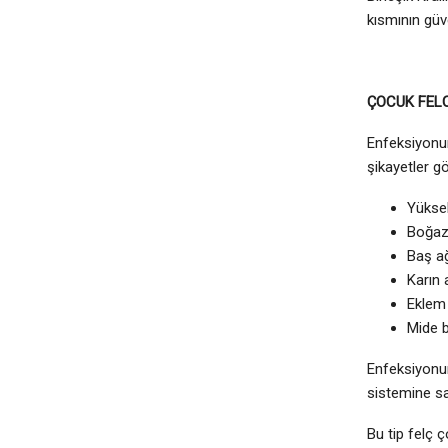
kısmının güv
ÇOCUK FEL
Enfeksiyonun
şikayetler gö
Yükse
Boğaz 
Baş ağ
Karın 
Eklem 
Mide b
Enfeksiyonun
sistemine sa
Bu tip felç 