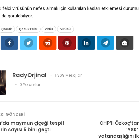
felci virüsünün nefes almak için kullanılan kasları etkilemesi durumu
r da görülebiliyor.
Çocuk
Çocuk Felci
Virüs
Virüsü
RadyOrjinal
11369 Mesajları
0 Yorumlar
KI GÖNDERI
’da maymun çiçeği tespit
CHP’li Özkoç’tan,
rin sayısı 5 bini geçti
‘YSK’
vatandaşlığını i