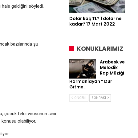
hale geldiğini söyledi.
Dolar kaç TL? 1 dolar ne
kadar? 17 Mart 2022
ncak bazılarında şu
KONUKLARIMIZ
Arabesk ve
Melodik
Rap Müziği
Harmanlayan ” Dur
Gitme…
ÖNCEKI
SONRAKI
a, çocuk felci virüsünün sinir
 konusu olabiliyor.
iyor.