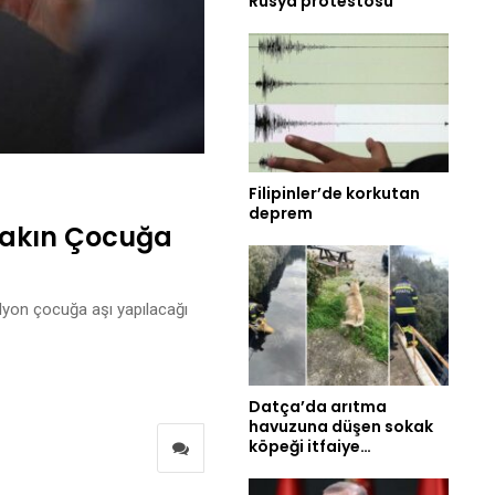
Rusya protestosu
Filipinler’de korkutan
deprem
 Yakın Çocuğa
ilyon çocuğa aşı yapılacağı
Datça’da arıtma
havuzuna düşen sokak
köpeği itfaiye…