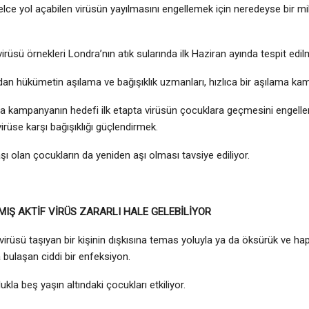
elce yol açabilen virüsün yayılmasını engellemek için neredeyse bir m
irüsü örnekleri Londra’nın atık sularında ilk Haziran ayında tespit edilm
an hükümetin aşılama ve bağışıklık uzmanları, hızlıca bir aşılama ka
 kampanyanın hedefi ilk etapta virüsün çocuklara geçmesini engell
irüse karşı bağışıklığı güçlendirmek.
ı olan çocukların da yeniden aşı olması tavsiye ediliyor.
MIŞ AKTİF VİRÜS ZARARLI HALE GELEBİLİYOR
 virüsü taşıyan bir kişinin dışkısına temas yoluyla ya da öksürük ve h
a bulaşan ciddi bir enfeksiyon.
kla beş yaşın altındaki çocukları etkiliyor.