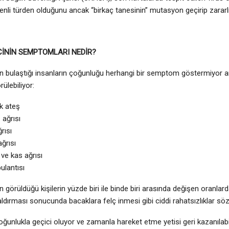
enli türden olduğunu ancak “birkaç tanesinin” mutasyon geçirip zararlı 
CİNİN SEMPTOMLARI NEDİR?
 bulaştığı insanların çoğunluğu herhangi bir semptom göstermiyor a
rülebiliyor:
k ateş
ağrısı
rısı
ağrısı
ve kas ağrısı
ulantısı
 görüldüğü kişilerin yüzde biri ile binde biri arasında değişen oranlard
ldırması sonucunda bacaklara felç inmesi gibi ciddi rahatsızlıklar söz
çoğunlukla geçici oluyor ve zamanla hareket etme yetisi geri kazanılabil