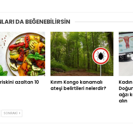
LARI DA BEĞENEBILIRSIN
riskini azaltan 10
Kırım Kongo kanamalı
Kadın 
ateşi belirtileri nelerdir?
Doğum
ağzı 
alın
SONRAKI