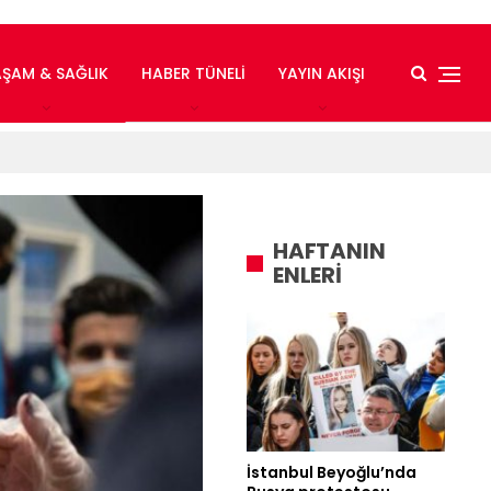
AŞAM & SAĞLIK
HABER TÜNELI
YAYIN AKIŞI
HAFTANIN
ENLERİ
İstanbul Beyoğlu’nda