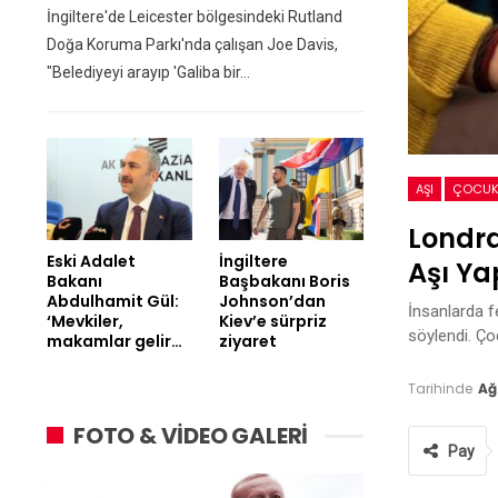
İngiltere'de Leicester bölgesindeki Rutland
Doğa Koruma Parkı'nda çalışan Joe Davis,
"Belediyeyi arayıp 'Galiba bir…
AŞI
ÇOCU
Londra
Eski Adalet
İngiltere
Aşı Ya
Bakanı
Başbakanı Boris
Abdulhamit Gül:
Johnson’dan
İnsanlarda f
‘Mevkiler,
Kiev’e sürpriz
söylendi. Ço
makamlar gelir…
ziyaret
Tarihinde
Ağ
FOTO & VİDEO GALERİ
Pay