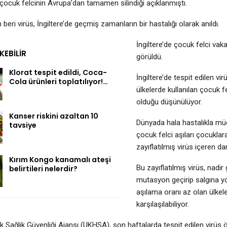
 çocuk felcinin Avrupa’dan tamamen silindiği açıklanmıştı.
eri virüs, İngiltere’de geçmiş zamanların bir hastalığı olarak anıldı.
İngiltere’de çocuk felci vak
EKEBILIR
görüldü.
Klorat tespit edildi, Coca-
İngiltere’de tespit edilen vi
Cola ürünleri toplatılıyor!…
ülkelerde kullanılan çocuk fel
olduğu düşünülüyor.
Kanser riskini azaltan 10
Dünyada hala hastalıkla müc
tavsiye
çocuk felci aşıları çocukla
zayıflatılmış virüs içeren da
Kırım Kongo kanamalı ateşi
Bu zayıflatılmış virüs, nadi
belirtileri nelerdir?
mutasyon geçirip salgına yol
aşılama oranı az olan ülke
karşılaşılabiliyor.
lık Sağlık Güvenliği Ajansı (UKHSA), son haftalarda tespit edilen virüs 