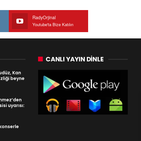
RadyOrjinal
Youtube'ta Bize Katılın
CANLI YAYIN DINLE
udüz, Kan
zliği beyne
enmez’den
isi uyarısı:
konserle