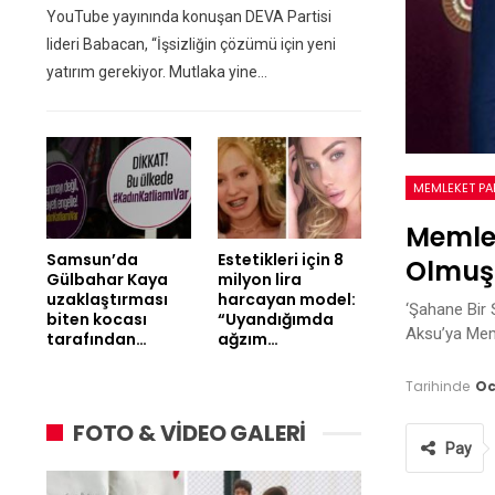
YouTube yayınında konuşan DEVA Partisi
lideri Babacan, “İşsizliğin çözümü için yeni
yatırım gerekiyor. Mutlaka yine…
MEMLEKET PAR
Memlek
Samsun’da
Estetikleri için 8
Olmuş 
Gülbahar Kaya
milyon lira
uzaklaştırması
harcayan model:
‘Şahane Bir 
biten kocası
“Uyandığımda
Aksu’ya Mem
tarafından…
ağzım…
Tarihinde
Oc
FOTO & VİDEO GALERİ
Pay