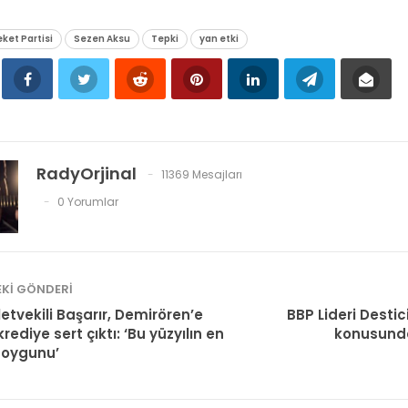
ket Partisi
Sezen Aksu
Tepki
yan etki
RadyOrjinal
11369 Mesajları
0 Yorumlar
KI GÖNDERI
letvekili Başarır, Demirören’e
BBP Lideri Destici
krediye sert çıktı: ‘Bu yüzyılın en
konusund
soygunu’