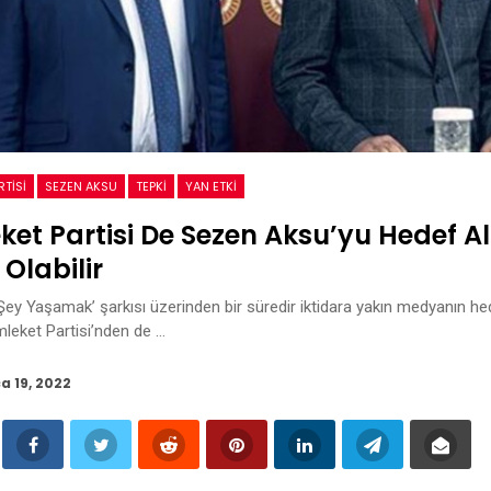
TISI
SEZEN AKSU
TEPKI
YAN ETKI
et Partisi De Sezen Aksu’yu Hedef Ald
Olabilir
Şey Yaşamak’ şarkısı üzerinden bir süredir iktidara yakın medyanın h
leket Partisi’nden de …
a 19, 2022