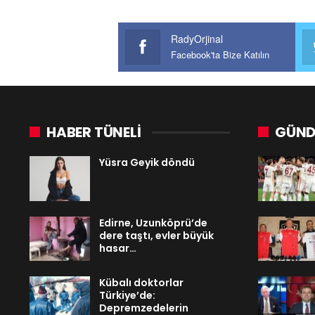
RadyOrjinal
Facebook'ta Bize Katılın
HABER TÜNELİ
GÜND
Yüsra Geyik döndü
Edirne, Uzunköprü’de
dere taştı, evler büyük
hasar…
Kübalı doktorlar
Türkiye’de:
Depremzedelerin