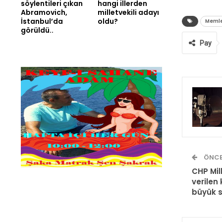
söylentileri çıkan
hangi illerden
Abramovich,
milletvekili adayı
İstanbul’da
oldu?
Memle
görüldü..
Pay
ÖNCE
CHP Mil
verilen 
büyük 