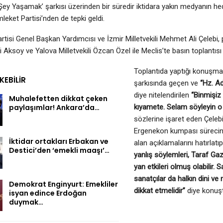
Şey Yaşamak’ şarkısı üzerinden bir süredir iktidara yakın medyanın h
eket Partisi’nden de tepki geldi.
tisi Genel Başkan Yardımcısı ve İzmir Milletvekili Mehmet Ali Çelebi, pa
 Aksoy ve Yalova Milletvekili Özcan Özel ile Meclis’te basın toplantısı
Toplantıda yaptığı konuşm
EKEBILIR
şarkısında geçen ve
“Hz. A
diye nitelendirilen
“Binmişiz
Muhalefetten dikkat çeken
paylaşımlar! Ankara’da…
kıyamete. Selam söyleyin o
sözlerine işaret eden Çeleb
Ergenekon kumpası sürecin
İktidar ortakları Erbakan ve
alan açıklamalarını hatırlatıp
Destici’den ‘emekli maaşı’…
yanlış söylemleri, Taraf Ga
yan etkileri olmuş olabilir. 
sanatçılar da halkın dini ve m
Demokrat Enginyurt: Emekliler
dikkat etmelidir”
diye konuş
isyan edince Erdoğan
duymak…