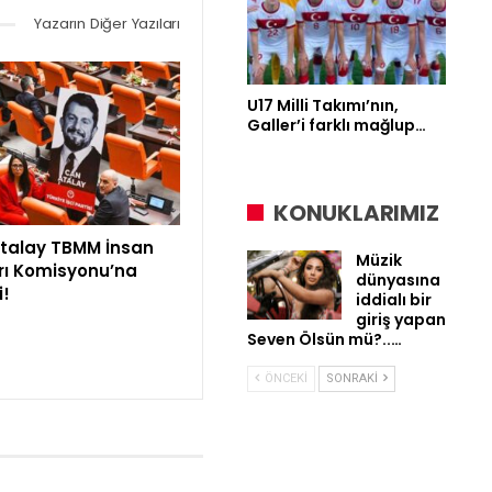
Yazarın Diğer Yazıları
U17 Milli Takımı’nın,
Galler’i farklı mağlup…
KONUKLARIMIZ
talay TBMM İnsan
Müzik
rı Komisyonu’na
dünyasına
i!
iddialı bir
giriş yapan
Seven Ölsün mü?..…
ÖNCEKI
SONRAKI