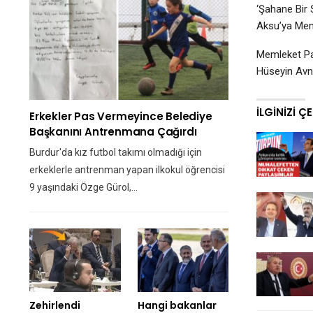
‘Şahane Bir 
Aksu’ya Meml
Memleket Par
Hüseyin Avni
İLGINIZI Ç
Erkekler Pas Vermeyince Belediye
Başkanını Antrenmana Çağırdı
Burdur'da kız futbol takımı olmadığı için
erkeklerle antrenman yapan ilkokul öğrencisi
9 yaşındaki Özge Gürol,…
Zehirlendi
Hangi bakanlar