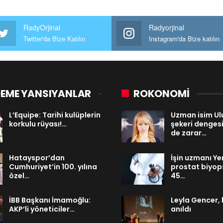
RadyOrjinal
Radyorjinal
Twitter'da Bize Katılın
Instagram'da Bize katılın
EME YANSIYANLAR
ROKONOMİ
L’Equipe: Tarihi kulüplerin
Uzman isim Ul
korkulu rüyası!…
şekeri dengesi
de zarar…
Hatayspor’dan
İşin uzmanı Y
Cumhuriyet’in 100. yılına
prostat biyops
özel…
45…
İBB Başkanı İmamoğlu:
Leyla Gencer, 
AKP’li yöneticiler…
anıldı