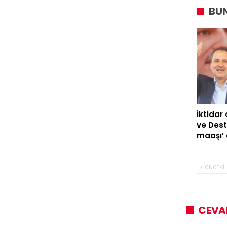
BUN
İktidar
ve Dest
maaşı’ 
ÖNCEKI
CEVA