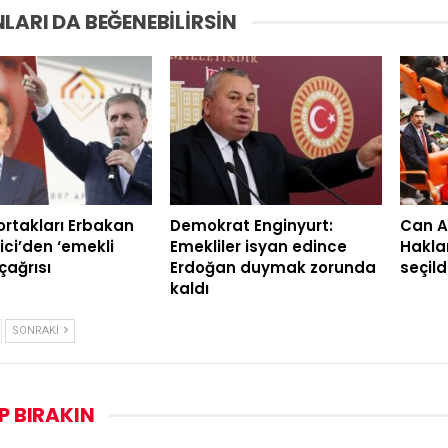
LARI DA BEĞENEBILIRSIN
 ortakları Erbakan
Demokrat Enginyurt:
Can A
ici’den ‘emekli
Emekliler isyan edince
Hakla
çağrısı
Erdoğan duymak zorunda
seçild
kaldı
SONRAKI
P BIRAKIN