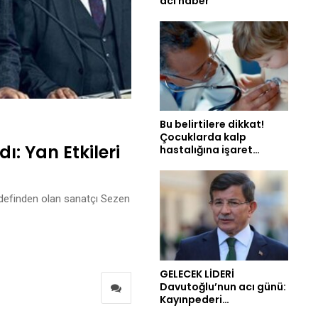
acı haber
Bu belirtilere dikkat!
Çocuklarda kalp
ı: Yan Etkileri
hastalığına işaret…
edefinden olan sanatçı Sezen
GELECEK LİDERİ
Davutoğlu’nun acı günü:
Kayınpederi…