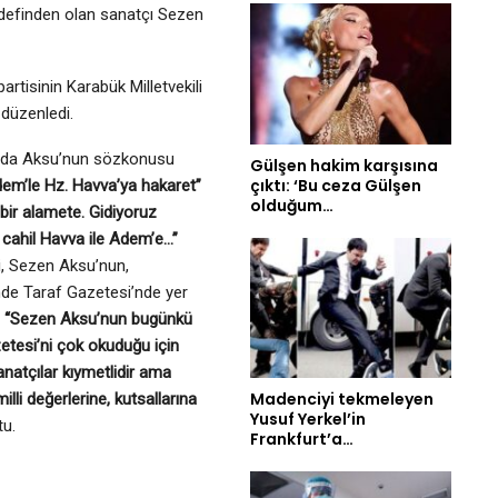
edefinden olan sanatçı Sezen
rtisinin Karabük Milletvekili
 düzenledi.
ada Aksu’nun sözkonusu
Gülşen hakim karşısına
çıktı: ‘Bu ceza Gülşen
dem’le Hz. Havva’ya hakaret”
olduğum…
 bir alamete. Gidiyoruz
 cahil Havva ile Adem’e…”
i, Sezen Aksu’nun,
de Taraf Gazetesi’nde yer
“Sezen Aksu’nun bugünkü
zetesi’ni çok okuduğu için
Sanatçılar kıymetlidir ama
Madenciyi tekmeleyen
illi değerlerine, kutsallarına
Yusuf Yerkel’in
tu.
Frankfurt’a…