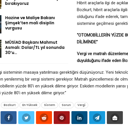
Hibrit araçlarla ilgi de açı
bırakıyoruz
Bozkurt, hibrit araçlarla ilgil
olduğunu ifade ederek, tam
Hazine ve Maliye Bakanı
Şimşek’ten mali disiplin
sistemine geçilmesi gerektiği
vurgusu
“OTOMOBİLLERİN YÜZDE 80
MÜSİAD Başkanı Mahmut
DİLİMİNDE”
Asmalı: Dolar/TL yıl sonunda
30’u…
Vergi ve matrah düzenleme
duyulduğunu ifade eden Bozk
i sisteminin masaya yatırılması gerektiğini düşünüyoruz. Yeni teknoloji
 yenilenmiş bir vergi sistemi gerekiyor. Matrah güncellemesi de olmalı
illerin yüzde 80’i en yüksek dilime giriyor. Eskiden modellerin yarıs
i yüzde 80’i en yüksek dilime giriyor.”
Bozkurt
En Yüksek
Si̇stem
Sorun
Vergi̇