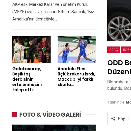
AKP eski Merkez Karar ve Yönetim Kurulu
(MKYK) üyesi ve iş insanı Ethem Sancak, "Biz
Amerika’nın desteğiyle…
ARAÇ
BOZ
ODD Ba
Galatasaray,
Anadolu Efes
Düzenl
Beşiktaş
üçlük rekoru kırdı,
derbisinin
Maccabi’yi farklı
Bloomberg HT
ertelenmesini
skorla…
bulundu. Boz
talep etti:…
Tarihinde
Ma
FOTO & VİDEO GALERİ
Pay