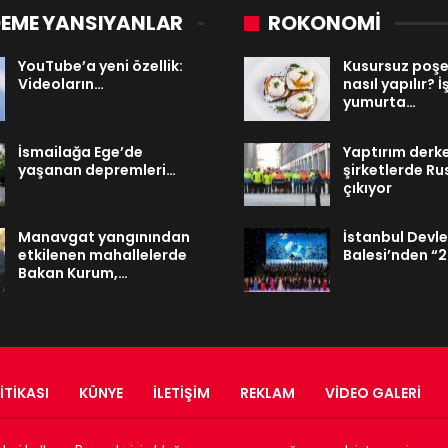
EME YANSIYANLAR
ROKONOMİ
YouTube’a yeni özellik:
Kusursuz poş
Videoların…
nasıl yapılır? 
yumurta…
İsmailağa Ege’de
Yaptırım derke
yaşanan depremleri…
şirketlerde R
çıkıyor
Manavgat yangınından
İstanbul Devl
etkilenen mahallelerde
Balesi’nden “
Bakan Kurum,…
ITIKASI
KÜNYE
İLETIŞIM
REKLAM
VIDEO GALERI