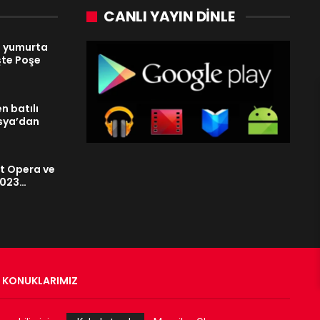
CANLI YAYIN DINLE
e yumurta
İşte Poşe
n batılı
usya’dan
et Opera ve
2023…
KONUKLARIMIZ
Web Tasarım:
Adnan