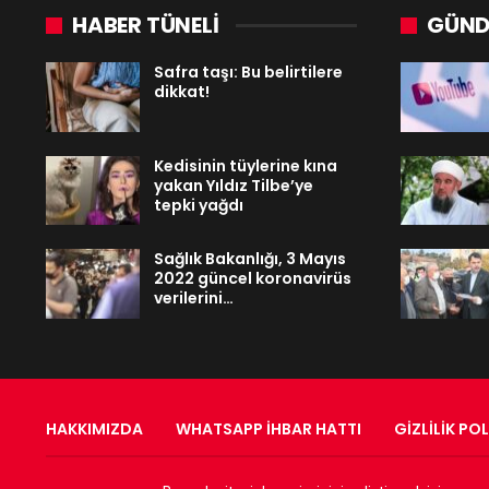
HABER TÜNELİ
GÜND
Safra taşı: Bu belirtilere
dikkat!
Kedisinin tüylerine kına
yakan Yıldız Tilbe’ye
tepki yağdı
Sağlık Bakanlığı, 3 Mayıs
2022 güncel koronavirüs
verilerini…
HAKKIMIZDA
WHATSAPP İHBAR HATTI
GIZLILIK POL
© 2022 - RadyOrinal - Tüm Hakları Saklıdır