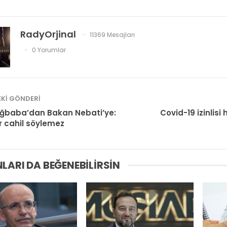
RadyOrjinal
11369 Mesajları
0 Yorumlar
KI GÖNDERI
Ağbaba’dan Bakan Nebati’ye:
Covid-19 izinlisi
r cahil söylemez
LARI DA BEĞENEBILIRSIN