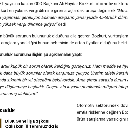
 yayınına katılan ODD Başkanı Ali Haydar Bozkurt, otomotiv sektörün
kurt en yüksek vergi dilimine giren araçlardaki artışa değinerek
“Mevc
yapılması gerekiyor. Eskiden araçların yarısı yüzde 45-50’lilik dilim
n yüksek vergi dilimine giriyor”
dedi.
n büyük sorunun bulunurluk olduğunu dile getiren Bozkurt, yurttaşları
araçlara yöneldiğini bunun sebebinin de artan fiyatlar olduğunu belirtt
unurluk sorununa ilişkin şu açıklamaları yaptı:
n artık küçük bir sorun olarak kaldığını görüyoruz. Ham madde ve fiyat 
k daha büyük sorunlar olarak karşımıza çıkıyor. Üretim talebi karşı
da sıkıntılı bir yıl olacağını bekliyorduk. Ama şimdi savaşla durum d
iye düşünmeye başladık. Geçen yıla kıyasla perakende müşteri tale
rsa araç alabiliyor.”
Otomotiv sektöründeki döviz
EKEBILIR
emtia risklerine değinen Boz
ürün satışlarına yansıdığını d
DİSK Genel İş Başkanı
Çalışkan: 11 Temmuz’da iş