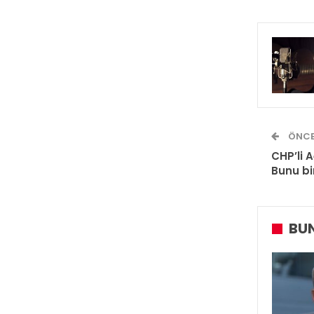
ÖNCE
CHP’li 
Bunu bi
BUN