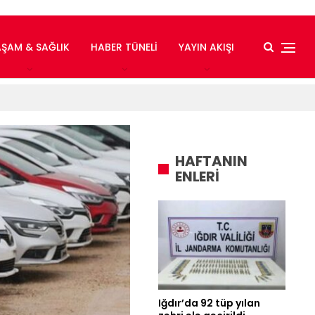
AŞAM & SAĞLIK
HABER TÜNELI
YAYIN AKIŞI
HAFTANIN
ENLERİ
Iğdır’da 92 tüp yılan