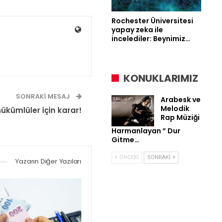
Rochester Üniversitesi
yapay zeka ile
incelediler: Beynimiz…
KONUKLARIMIZ
SONRAKI MESAJ
Arabesk ve
Melodik
 hükümlüler için karar!
Rap Müziği
Harmanlayan ” Dur
Gitme…
ÖNCEKI
SONRAKI
Yazarın Diğer Yazıları