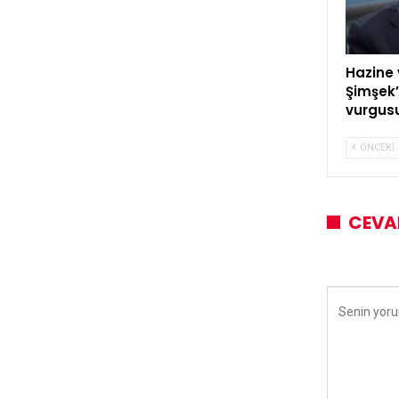
Hazine 
Şimşek’
vurgus
ÖNCEKI
CEVA