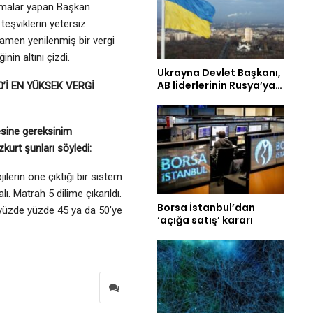
klamalar yapan Başkan
i teşviklerin yetersiz
amen yenilenmiş bir vergi
nin altını çizdi.
Ukrayna Devlet Başkanı,
AB liderlerinin Rusya’ya…
’İ EN YÜKSEK VERGİ
sine gereksinim
urt şunları söyledi:
lerin öne çıktığı bir sistem
. Matrah 5 dilime çıkarıldı.
Borsa İstanbul’dan
ı yüzde yüzde 45 ya da 50’ye
‘açığa satış’ kararı