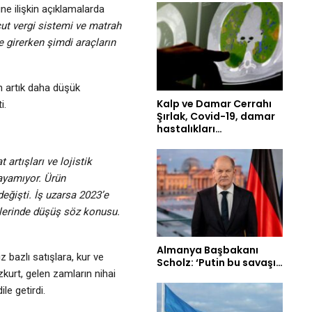
e ilişkin açıklamalarda
ut vergi sistemi ve matrah
e girerken şimdi araçların
n artık daha düşük
Kalp ve Damar Cerrahı
i.
Şırlak, Covid-19, damar
hastalıkları…
artışları ve lojistik
layamıyor. Ürün
eğişti. İş uzarsa 2023’e
plerinde düşüş söz konusu.
Almanya Başbakanı
 bazlı satışlara, kur ve
Scholz: ‘Putin bu savaşı…
kurt, gelen zamların nihai
ile getirdi.