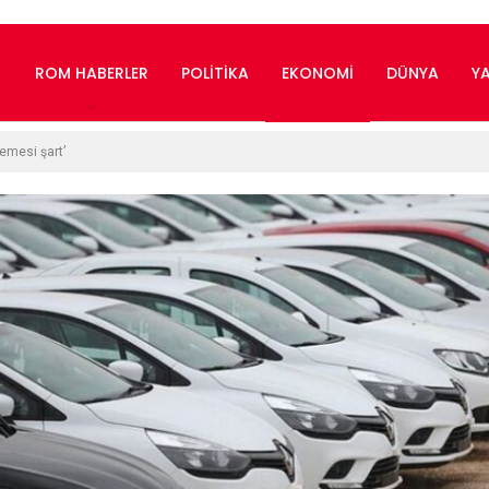
ROM HABERLER
POLITIKA
EKONOMI
DÜNYA
Y
emesi şart’