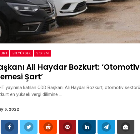
KURT
EN YÜKSEK
SİSTEM
şkanı Ali Haydar Bozkurt: ‘Otomotiv
emesi Şart’
 yayınına katılan ODD Başkanı Ali Haydar Bozkurt, otomotiv sektörün
kurt en yüksek vergi dilimine …
y 6, 2022