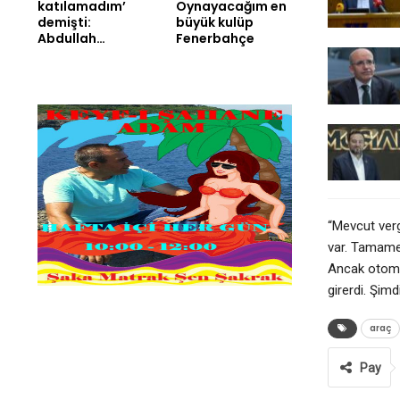
katılamadım’
Oynayacağım en
demişti:
büyük kulüp
Abdullah…
Fenerbahçe
“Mevcut verg
var. Tamamen
Ancak otomob
girerdi. Şimd
araç
Pay