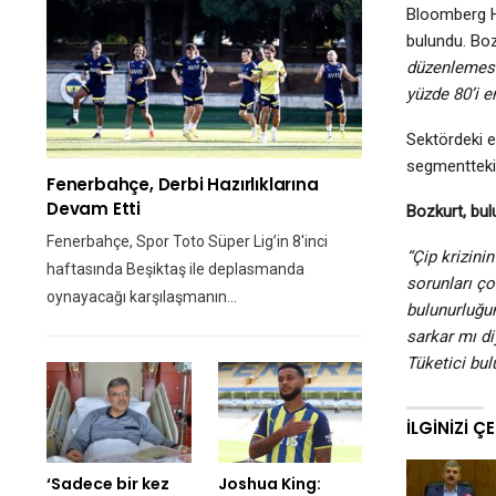
Bloomberg HT
bulundu. Boz
düzenlemesi 
yüzde 80’i e
Sektördeki e
segmentteki 
Fenerbahçe, Derbi Hazırlıklarına
Devam Etti
Bozkurt, bul
Fenerbahçe, Spor Toto Süper Lig’in 8'inci
“Çip krizini
haftasında Beşiktaş ile deplasmanda
sorunları ço
oynayacağı karşılaşmanın…
bulunurluğun
sarkar mı d
Tüketici bulu
İLGINIZI Ç
‘Sadece bir kez
Joshua King: