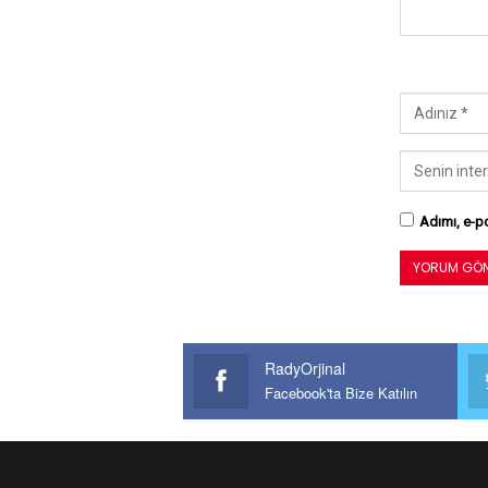
Adımı, e-po
RadyOrjinal
Facebook'ta Bize Katılın