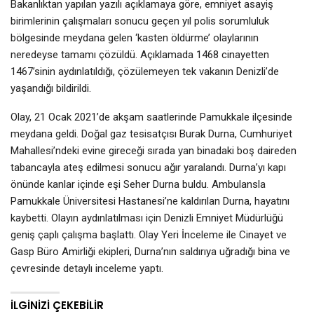
Bakanlıktan yapılan yazılı açıklamaya göre, emniyet asayiş
birimlerinin çalışmaları sonucu geçen yıl polis sorumluluk
bölgesinde meydana gelen ‘kasten öldürme’ olaylarının
neredeyse tamamı çözüldü. Açıklamada 1468 cinayetten
1467’sinin aydınlatıldığı, çözülemeyen tek vakanın Denizli’de
yaşandığı bildirildi.
Olay, 21 Ocak 2021’de akşam saatlerinde Pamukkale ilçesinde
meydana geldi. Doğal gaz tesisatçısı Burak Durna, Cumhuriyet
Mahallesi’ndeki evine gireceği sırada yan binadaki boş daireden
tabancayla ateş edilmesi sonucu ağır yaralandı. Durna’yı kapı
önünde kanlar içinde eşi Seher Durna buldu. Ambulansla
Pamukkale Üniversitesi Hastanesi’ne kaldırılan Durna, hayatını
kaybetti. Olayın aydınlatılması için Denizli Emniyet Müdürlüğü
geniş çaplı çalışma başlattı. Olay Yeri İnceleme ile Cinayet ve
Gasp Büro Amirliği ekipleri, Durna’nın saldırıya uğradığı bina ve
çevresinde detaylı inceleme yaptı.
İLGINIZI ÇEKEBILIR