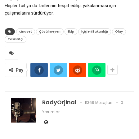
Ekipler fail ya da faillerinin tespit edilip, yakalanması için
çalışmalarını sürdürüyor.
cinayet
Çözülmeyen
Eki̇p
İçişleri Bakanlığı
Olay
Tesisatçı
Pay
RadyOrjinal
11369 Mesajları
0
Yorumlar