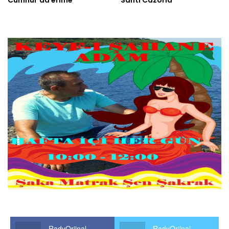
RadyOrjinal
RadyOrjinal