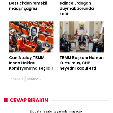
Destici’den ‘emekli
edince Erdoğan
maaşı’ çağrısı
duymak zorunda
kaldı
Can Atalay TBMM
TBMM Başkanı Numan
İnsan Hakları
Kurtulmuş, CHP
Komisyonu’na seçildi!
heyetini kabul etti
ÖNCEKI
SONRAKI
CEVAP BIRAKIN
E-posta hesabınız yayımlanmayacak.