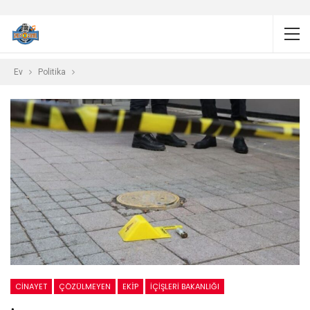
Ev
Politika
CINAYET
ÇÖZÜLMEYEN
EKİP
İÇIŞLERI BAKANLIĞI