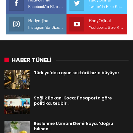
Facebook'ta Bize Katılın
Twitter'da Bize Katılın
Radyorjinal
RadyOrjinal
Instagram'da Bize katılın
Youtube'ta Bize Katılın
HABER TÜNELİ
Türkiye’deki oyun sektörü hızla büyüyor
Sağlık Bakanı Koca: Pasaporta göre
politika, tedbir…
Beslenme Uzmanı Demirkaya, ‘doğru
bilinen…