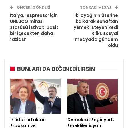
ÖNCEKI GÖNDERI
SONRAKI MESAJ
İtalya, ‘espresso’ için
İki ayağının üzerine
UNESCO mirası
kalkarak esnaftan
statüsü istiyor: ‘Basit
yemek isteyen kedi
bir içecekten daha
Rıfkı, sosyal
fazlası’
medyada gündem
oldu
BUNLARI DA BEĞENEBILIRSIN
İktidar ortakları
Demokrat Enginyurt:
Erbakan ve
Emekliler isyan