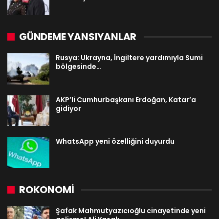
GÜNDEME YANSIYANLAR
Rusya: Ukrayna, İngiltere yardımıyla Sumi
bölgesinde…
AKP’li Cumhurbaşkanı Erdoğan, Katar’a
gidiyor
WhatsApp yeni özelliğini duyurdu
ROKONOMİ
Şafak Mahmutyazıcıoğlu cinayetinde yeni