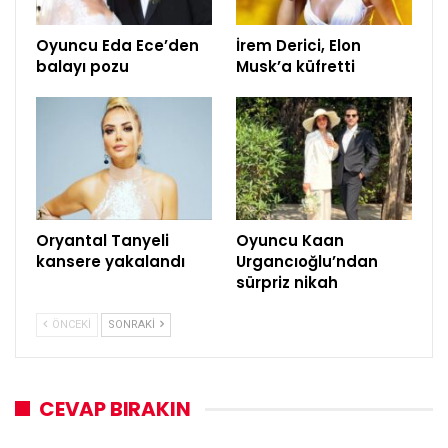
Oyuncu Eda Ece’den
İrem Derici, Elon
balayı pozu
Musk’a küfretti
Oryantal Tanyeli
Oyuncu Kaan
kansere yakalandı
Urgancıoğlu’ndan
sürpriz nikah
ÖNCEKI
SONRAKI
CEVAP BIRAKIN