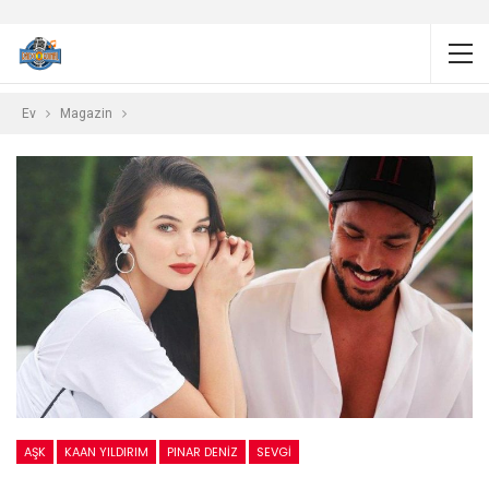
Ev
Magazin
AŞK
KAAN YILDIRIM
PINAR DENIZ
SEVGI