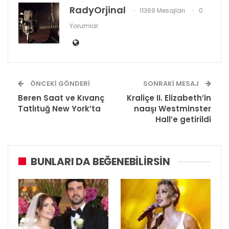
RadyOrjinal
11369 Mesajları
0
Yorumlar
ÖNCEKI GÖNDERI
SONRAKI MESAJ
Beren Saat ve Kıvanç
Kraliçe II. Elizabeth’in
Tatlıtuğ New York’ta
naaşı Westminster
Hall’e getirildi
BUNLARI DA BEĞENEBILIRSIN