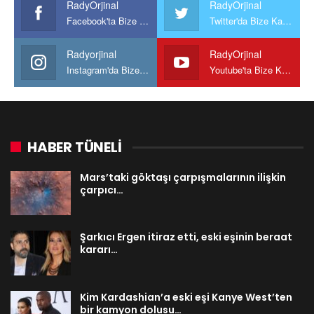
RadyOrjinal
RadyOrjinal
Facebook'ta Bize Katılın
Twitter'da Bize Katılın
Radyorjinal
RadyOrjinal
Instagram'da Bize katılın
Youtube'ta Bize Katılın
HABER TÜNELİ
Mars’taki göktaşı çarpışmalarının ilişkin
çarpıcı…
Şarkıcı Ergen itiraz etti, eski eşinin beraat
kararı…
Kim Kardashian’a eski eşi Kanye West’ten
bir kamyon dolusu…