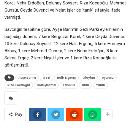
Korel, Nehir Erdoğan, Dolunay Soysert, Rıza Kocaoğlu, Mehmet
Günsür, Ceyda Düvenci ve Nejat İşler de ‘tanık’ sıfatıyla ifade
vermişti.
Savcılığın tespitine göre, Ayşe Barım’ın Gezi Parkı eylemlerinin
başladığı dönem; 7 kere Bergüzar Korel, 4 kere Ceyda Düvenci,
10 kere Dolunay Soysert, 12 kere Halit Ergenç, 5 kere Hümeyra
Akbay, 1 kere Mehmet Günsür, 2 kere Nehir Erdoğan, 8 kere
Selma Ergeç, 2 kere Nejat İşler ve 1 kere Rıza Kocaoğlu ile
görüşmüştü.
Ayşe Barım
Gezi
Halit Ergenç
Olayları
oyuncu
Rıza Kocaoğlu
Soruşturma
Tanıklık
ünlü
Yalan
Pay