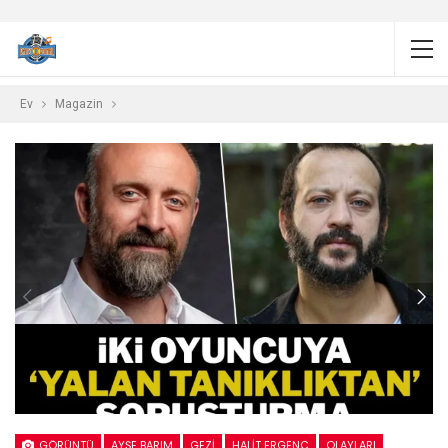
Ev
Magazin
GÖRÜNTÜ
AYŞE BARIM
GEZI
HALIT ERGENÇ
OLAYLARI