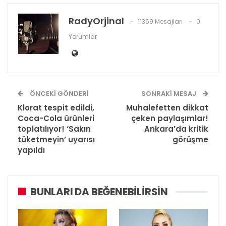
RadyOrjinal
11369 Mesajları
0
Yorumlar
ÖNCEKI GÖNDERI
SONRAKI MESAJ
Klorat tespit edildi,
Muhalefetten dikkat
Coca-Cola ürünleri
çeken paylaşımlar!
toplatılıyor! ‘Sakın
Ankara’da kritik
tüketmeyin’ uyarısı
görüşme
yapıldı
BUNLARI DA BEĞENEBILIRSIN