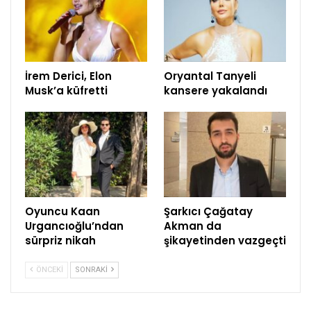
İrem Derici, Elon
Oryantal Tanyeli
Musk’a küfretti
kansere yakalandı
Oyuncu Kaan
Şarkıcı Çağatay
Urgancıoğlu’ndan
Akman da
sürpriz nikah
şikayetinden vazgeçti
ÖNCEKI
SONRAKI