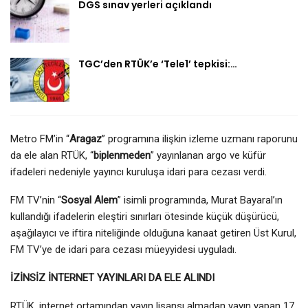
DGS sınav yerleri açıklandı
TGC’den RTÜK’e ‘Tele1’ tepkisi:…
Metro FM’in “
Aragaz
” programına ilişkin izleme uzmanı raporunu
da ele alan RTÜK, “
biplenmeden
” yayınlanan argo ve küfür
ifadeleri nedeniyle yayıncı kuruluşa idari para cezası verdi.
FM TV’nin “
Sosyal Alem
” isimli programında, Murat Bayaral’ın
kullandığı ifadelerin eleştiri sınırları ötesinde küçük düşürücü,
aşağılayıcı ve iftira niteliğinde olduğuna kanaat getiren Üst Kurul,
FM TV’ye de idari para cezası müeyyidesi uyguladı.
İZİNSİZ İNTERNET YAYINLARI DA ELE ALINDI
RTÜK, internet ortamından yayın lisansı almadan yayın yapan 17