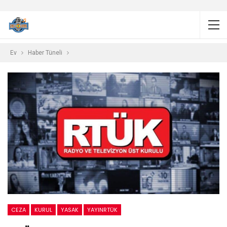
Ev
Haber Tüneli
CEZA
KURUL
YASAK
YAYINRTÜK