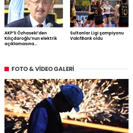
AKP’li Özhaseki’den
Sultanlar Ligi şampiyonu
Kılıçdaroğlu’nun elektrik
VakıfBank oldu
açıklamasına…
FOTO & VİDEO GALERİ