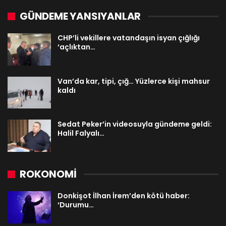
GÜNDEME YANSIYANLAR
CHP’li vekillere vatandaşın isyan çığlığı
‘açlıktan…
Van’da kar, tipi, çığ… Yüzlerce kişi mahsur
kaldı
Sedat Peker’in videosuyla gündeme geldi:
Halil Falyalı…
ROKONOMİ
Donkişot İlhan İrem’den kötü haber:
‘Durumu…