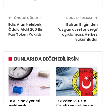
ÖNCEKI GÖNDERI
SONRAKI MESAJ
Edis Altın Kelebek
Bakan Bilgin’den
Ödülü Aldı! 200 Bin
‘asgari ücrette vergi’
Fan Token Yakıldı!
açıklaması: Herkes
yükümlüdür
BUNLARI DA BEĞENEBILIRSIN
DGS sınav yerleri
TGC’den RTÜK’e
açıklandı
‘Tele1’ tepkisi: Basın