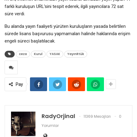
farklı kuruluşun URL’sini tespit ederek, ilgili yayıncılara 72 sat
süre verdi.
Bu alanda yayın faaliyeti yürüten kuruluşların yasada belirtilen
sürede lisans başvurusu yapmamaları halinde haklarında erişim
engeli süreci başlatılacak.
ceza
Kurul
YASAK
YayınRtük
Pay
RadyOrjinal
11369 Mesajları
0
Yorumlar