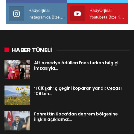
Radyorjinal
RadyOrjinal
Instagram'da Bize katılın
Youtube'ta Bize Katılın
HABER TÜNELİ
Altın medya ödülleri Enes furkan bilgiçli
imzasıyla…
‘Tülüşah’ çiçeğini koparan yandı: Cezası
109 bin…
Fahrettin Koca’dan deprem bölgesine
ilişkin açıklama:…