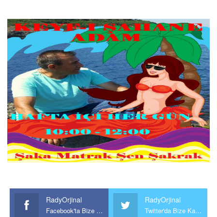
RadyOrjinal
RadyOrjinal
Facebook'ta Bize Katılın
Twitter'da Bize Katılın