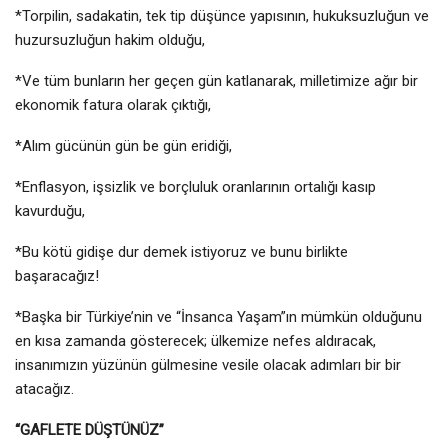
*Torpilin, sadakatin, tek tip düşünce yapısının, hukuksuzluğun ve
huzursuzluğun hakim olduğu,
*Ve tüm bunların her geçen gün katlanarak, milletimize ağır bir
ekonomik fatura olarak çıktığı,
*Alım gücünün gün be gün eridiği,
*Enflasyon, işsizlik ve borçluluk oranlarının ortalığı kasıp
kavurduğu,
*Bu kötü gidişe dur demek istiyoruz ve bunu birlikte
başaracağız!
*Başka bir Türkiye’nin ve “İnsanca Yaşam”ın mümkün olduğunu
en kısa zamanda gösterecek; ülkemize nefes aldıracak,
insanımızın yüzünün gülmesine vesile olacak adımları bir bir
atacağız.
“GAFLETE DÜŞTÜNÜZ”