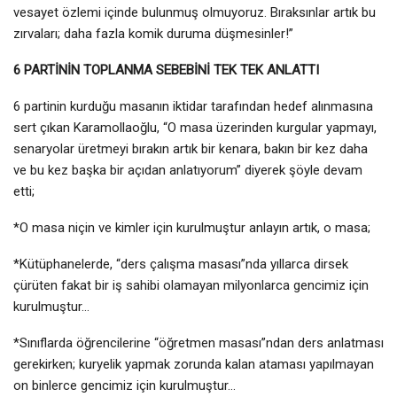
vesayet özlemi içinde bulunmuş olmuyoruz. Bıraksınlar artık bu
zırvaları; daha fazla komik duruma düşmesinler!”
6 PARTİNİN TOPLANMA SEBEBİNİ TEK TEK ANLATTI
6 partinin kurduğu masanın iktidar tarafından hedef alınmasına
sert çıkan Karamollaoğlu, “O masa üzerinden kurgular yapmayı,
senaryolar üretmeyi bırakın artık bir kenara, bakın bir kez daha
ve bu kez başka bir açıdan anlatıyorum” diyerek şöyle devam
etti;
*O masa niçin ve kimler için kurulmuştur anlayın artık, o masa;
*Kütüphanelerde, “ders çalışma masası”nda yıllarca dirsek
çürüten fakat bir iş sahibi olamayan milyonlarca gencimiz için
kurulmuştur…
*Sınıflarda öğrencilerine “öğretmen masası”ndan ders anlatması
gerekirken; kuryelik yapmak zorunda kalan ataması yapılmayan
on binlerce gencimiz için kurulmuştur…