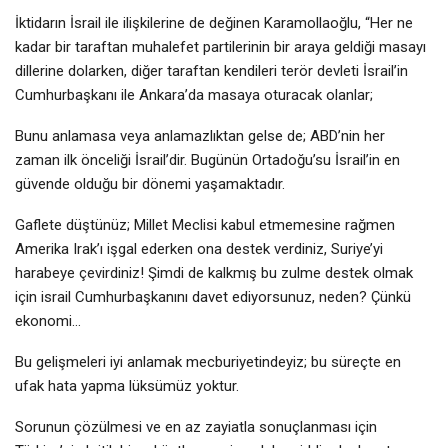
İktidarın İsrail ile ilişkilerine de değinen Karamollaoğlu, “Her ne
kadar bir taraftan muhalefet partilerinin bir araya geldiği masayı
dillerine dolarken, diğer taraftan kendileri terör devleti İsrail’in
Cumhurbaşkanı ile Ankara’da masaya oturacak olanlar;
Bunu anlamasa veya anlamazlıktan gelse de; ABD’nin her
zaman ilk önceliği İsrail’dir. Bugünün Ortadoğu’su İsrail’in en
güvende olduğu bir dönemi yaşamaktadır.
Gaflete düştünüz; Millet Meclisi kabul etmemesine rağmen
Amerika Irak’ı işgal ederken ona destek verdiniz, Suriye’yi
harabeye çevirdiniz! Şimdi de kalkmış bu zulme destek olmak
için israil Cumhurbaşkanını davet ediyorsunuz, neden? Çünkü
ekonomi…
Bu gelişmeleri iyi anlamak mecburiyetindeyiz; bu süreçte en
ufak hata yapma lüksümüz yoktur.
Sorunun çözülmesi ve en az zayiatla sonuçlanması için