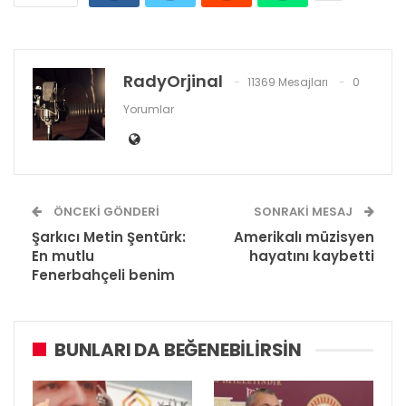
RadyOrjinal
11369 Mesajları
0
Yorumlar
ÖNCEKI GÖNDERI
SONRAKI MESAJ
Şarkıcı Metin Şentürk:
Amerikalı müzisyen
En mutlu
hayatını kaybetti
Fenerbahçeli benim
BUNLARI DA BEĞENEBILIRSIN