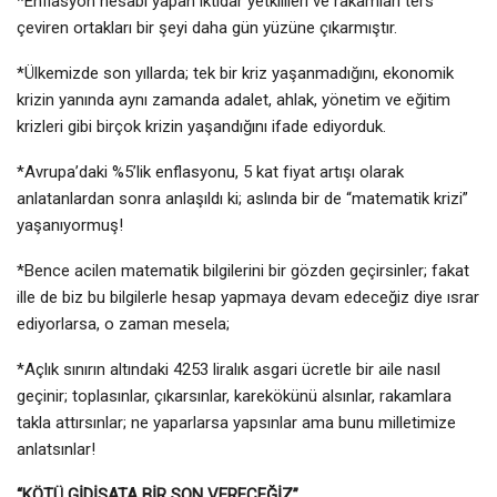
*Enflasyon hesabı yapan iktidar yetkilileri ve rakamları ters
çeviren ortakları bir şeyi daha gün yüzüne çıkarmıştır.
*Ülkemizde son yıllarda; tek bir kriz yaşanmadığını, ekonomik
krizin yanında aynı zamanda adalet, ahlak, yönetim ve eğitim
krizleri gibi birçok krizin yaşandığını ifade ediyorduk.
*Avrupa’daki %5’lik enflasyonu, 5 kat fiyat artışı olarak
anlatanlardan sonra anlaşıldı ki; aslında bir de “matematik krizi”
yaşanıyormuş!
*Bence acilen matematik bilgilerini bir gözden geçirsinler; fakat
ille de biz bu bilgilerle hesap yapmaya devam edeceğiz diye ısrar
ediyorlarsa, o zaman mesela;
*Açlık sınırın altındaki 4253 liralık asgari ücretle bir aile nasıl
geçinir; toplasınlar, çıkarsınlar, karekökünü alsınlar, rakamlara
takla attırsınlar; ne yaparlarsa yapsınlar ama bunu milletimize
anlatsınlar!
“KÖTÜ GİDİŞATA BİR SON VERECEĞİZ”