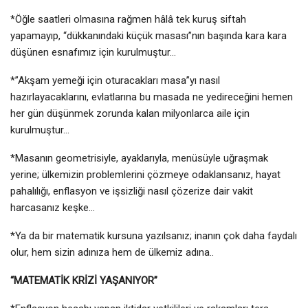
*Öğle saatleri olmasına rağmen hâlâ tek kuruş siftah
yapamayıp, “dükkanındaki küçük masası”nın başında kara kara
düşünen esnafımız için kurulmuştur…
*”Akşam yemeği için oturacakları masa”yı nasıl
hazırlayacaklarını, evlatlarına bu masada ne yedireceğini hemen
her gün düşünmek zorunda kalan milyonlarca aile için
kurulmuştur…
*Masanın geometrisiyle, ayaklarıyla, menüsüyle uğraşmak
yerine; ülkemizin problemlerini çözmeye odaklansanız, hayat
pahalılığı, enflasyon ve işsizliği nasıl çözerize dair vakit
harcasanız keşke…
*Ya da bir matematik kursuna yazılsanız; inanın çok daha faydalı
olur, hem sizin adınıza hem de ülkemiz adına..
“MATEMATİK KRİZİ YAŞANIYOR”