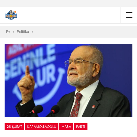
Ev
Politika
28 ŞUBAT
KARAMOLLAOĞLU
MASA
PARTİ