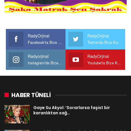
RadyOrjinal
RadyOrjinal
Facebook'ta Bize Katılın
Twitter'da Bize Katılın
Radyorjinal
RadyOrjinal
Instagram'da Bize katılın
Youtube'ta Bize Katılın
HABER TÜNELİ
Gaye Su Akyol: ‘Sorarlarsa faşist bir
karanlıktan sağ…