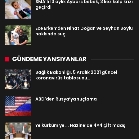
SMA’lı 13 aylık Aybars bebek, 3 kez kalp krizi
geçirdi
Ece Erken’den Nihat Doğan ve Seyhan Soylu
hakkında suç…
GÜNDEME YANSIYANLAR
Sağlık Bakanlığı, 5 Aralık 2021 güncel
koronavirüs tablosunu…
ABD’den Rusya’ya suçlama
Ye kürküm ye…. Hazine’de 4×4 çift maaş