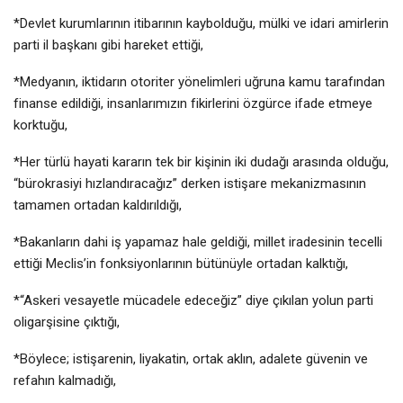
*Devlet kurumlarının itibarının kaybolduğu, mülki ve idari amirlerin
parti il başkanı gibi hareket ettiği,
*Medyanın, iktidarın otoriter yönelimleri uğruna kamu tarafından
finanse edildiği, insanlarımızın fikirlerini özgürce ifade etmeye
korktuğu,
*Her türlü hayati kararın tek bir kişinin iki dudağı arasında olduğu,
“bürokrasiyi hızlandıracağız” derken istişare mekanizmasının
tamamen ortadan kaldırıldığı,
*Bakanların dahi iş yapamaz hale geldiği, millet iradesinin tecelli
ettiği Meclis’in fonksiyonlarının bütünüyle ortadan kalktığı,
*“Askeri vesayetle mücadele edeceğiz” diye çıkılan yolun parti
oligarşisine çıktığı,
*Böylece; istişarenin, liyakatin, ortak aklın, adalete güvenin ve
refahın kalmadığı,