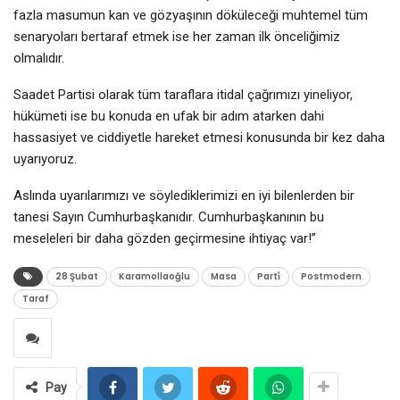
fazla masumun kan ve gözyaşının döküleceği muhtemel tüm
senaryoları bertaraf etmek ise her zaman ilk önceliğimiz
olmalıdır.
Saadet Partisi olarak tüm taraflara itidal çağrımızı yineliyor,
hükümeti ise bu konuda en ufak bir adım atarken dahi
hassasiyet ve ciddiyetle hareket etmesi konusunda bir kez daha
uyarıyoruz.
Aslında uyarılarımızı ve söylediklerimizi en iyi bilenlerden bir
tanesi Sayın Cumhurbaşkanıdır. Cumhurbaşkanının bu
meseleleri bir daha gözden geçirmesine ihtiyaç var!”
28 Şubat
Karamollaoğlu
Masa
Parti̇
Postmodern
Taraf
Pay