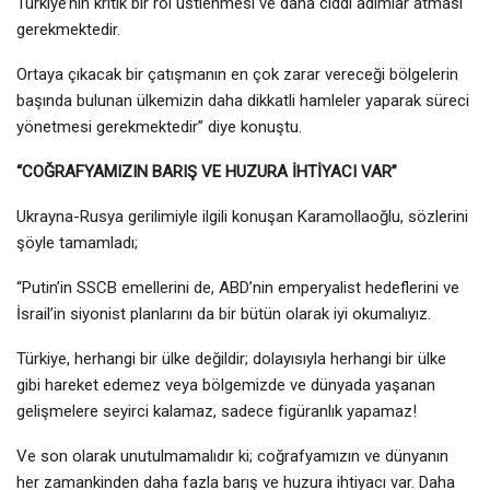
Türkiye’nin kritik bir rol üstlenmesi ve daha ciddi adımlar atması
gerekmektedir.
Ortaya çıkacak bir çatışmanın en çok zarar vereceği bölgelerin
başında bulunan ülkemizin daha dikkatli hamleler yaparak süreci
yönetmesi gerekmektedir” diye konuştu.
“COĞRAFYAMIZIN BARIŞ VE HUZURA İHTİYACI VAR”
Ukrayna-Rusya gerilimiyle ilgili konuşan Karamollaoğlu, sözlerini
şöyle tamamladı;
“Putin’in SSCB emellerini de, ABD’nin emperyalist hedeflerini ve
İsrail’in siyonist planlarını da bir bütün olarak iyi okumalıyız.
Türkiye, herhangi bir ülke değildir; dolayısıyla herhangi bir ülke
gibi hareket edemez veya bölgemizde ve dünyada yaşanan
gelişmelere seyirci kalamaz, sadece figüranlık yapamaz!
Ve son olarak unutulmamalıdır ki; coğrafyamızın ve dünyanın
her zamankinden daha fazla barış ve huzura ihtiyacı var. Daha