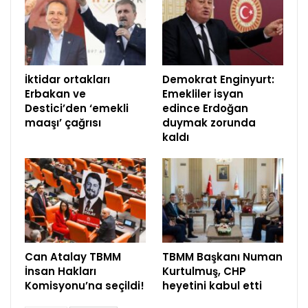
İktidar ortakları
Demokrat Enginyurt:
Erbakan ve
Emekliler isyan
Destici’den ‘emekli
edince Erdoğan
maaşı’ çağrısı
duymak zorunda
kaldı
Can Atalay TBMM
TBMM Başkanı Numan
İnsan Hakları
Kurtulmuş, CHP
Komisyonu’na seçildi!
heyetini kabul etti