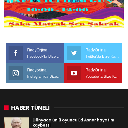
RadyOrjinal
RadyOrjinal
Facebook'ta Bize Katılın
Twitter'da Bize Katılın
Radyorjinal
RadyOrjinal
Instagram'da Bize katılın
Youtube'ta Bize Katılın
HABER TÜNELİ
Dünyaca ünlü oyuncu Ed Asner hayatını
kaybetti