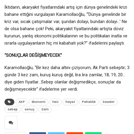
İktidarın, akaryakıt fiyatlarındaki artış için dünya genelindeki krizi
bahane ettiğini vurgulayan Karamollaoğlu, “‘Dünya genelinde bir
kriz var, sıcak çatışmalar var, şundan dolayı, bundan dolayı…’ Ne
de olsa bahane çok! Peki, akaryakıt fiyatlarındaki artışta döviz
kurunun, yanlış ekonomi politikalarının ve bu politikaları inatla ve
ısrarla uygulayanların hiç mi kabahati yok?” ifadelerini paylaştı.
“SONUÇLAR DEĞİŞMEYECEK”
Karamollaoğlu, “Bir kez daha altını çiziyorum; Ak Parti sebeptir; 3
günde 3 kez zam, kuruş kuruş değil, lira lira zamlar, 18, 19, 20…
diye giden fiyatlar…Sebep olanlar değişmedikçe, sonuçlar da
değişmeyecektir” ifadelerine yer verdi.
AKP
Ekonomi
Faiz
hayat
Pahalılık
Saadet
sebep
sonuç
Zam