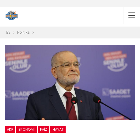
Ev
Politika
AKP
EKONOMI
FAIZ
HAYAT