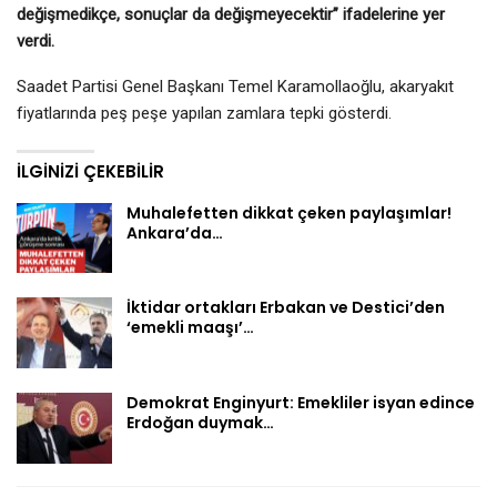
değişmedikçe, sonuçlar da değişmeyecektir” ifadelerine yer
verdi.
Saadet Partisi Genel Başkanı Temel Karamollaoğlu, akaryakıt
fiyatlarında peş peşe yapılan zamlara tepki gösterdi.
İLGINIZI ÇEKEBILIR
Muhalefetten dikkat çeken paylaşımlar!
Ankara’da…
İktidar ortakları Erbakan ve Destici’den
‘emekli maaşı’…
Demokrat Enginyurt: Emekliler isyan edince
Erdoğan duymak…