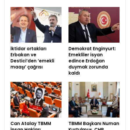
İktidar ortakları
Demokrat Enginyurt:
Erbakan ve
Emekliler isyan
Destici’den ‘emekli
edince Erdoğan
maaşı’ çağrısı
duymak zorunda
kaldı
Can Atalay TBMM
TBMM Başkanı Numan
İnsan Hakları
Kurtulmuş, CHP