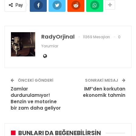
Pay
RadyOrjinal
11369 Mesajları
0
Yorumlar
ÖNCEKI GÖNDERI
SONRAKI MESAJ
Zamlar
IMF’den korkutan
durdurulamıyor!
ekonomik tahmin
Benzin ve motorine
bir zam daha geliyor
BUNLARI DA BEĞENEBILIRSIN