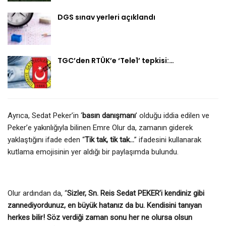
DGS sınav yerleri açıklandı
TGC’den RTÜK’e ‘Tele1’ tepkisi:…
Ayrıca, Sedat Peker’in ‘
basın danışmanı
’ olduğu iddia edilen ve
Peker’e yakınlığıyla bilinen Emre Olur da, zamanın giderek
yaklaştığını ifade eden “
Tik tak, tik tak…
” ifadesini kullanarak
kutlama emojisinin yer aldığı bir paylaşımda bulundu.
Olur ardından da, “
Sizler, Sn. Reis Sedat PEKER’i kendiniz gibi
zannediyordunuz, en büyük hatanız da bu. Kendisini tanıyan
herkes bilir! Söz verdiği zaman sonu her ne olursa olsun