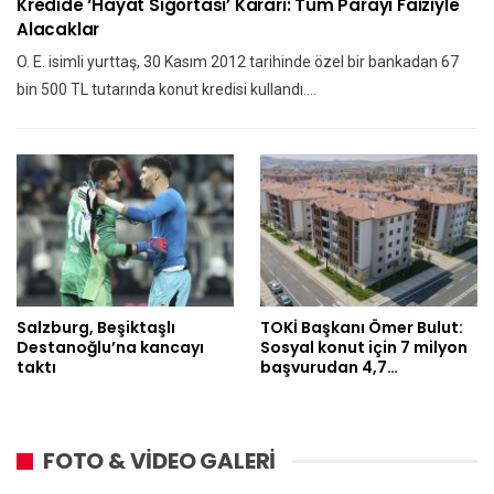
Kredide ‘hayat Sigortası’ Kararı: Tüm Parayı Faiziyle
Alacaklar
O. E. isimli yurttaş, 30 Kasım 2012 tarihinde özel bir bankadan 67
bin 500 TL tutarında konut kredisi kullandı.…
Salzburg, Beşiktaşlı
TOKİ Başkanı Ömer Bulut:
Destanoğlu’na kancayı
Sosyal konut için 7 milyon
taktı
başvurudan 4,7…
FOTO & VİDEO GALERİ