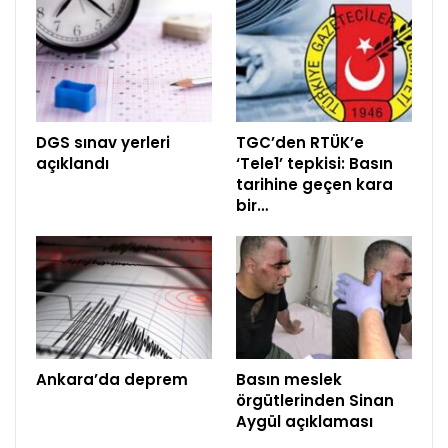
DGS sınav yerleri
TGC’den RTÜK’e
açıklandı
‘Tele1’ tepkisi: Basın
tarihine geçen kara
bir…
Ankara’da deprem
Basın meslek
örgütlerinden Sinan
Aygül açıklaması