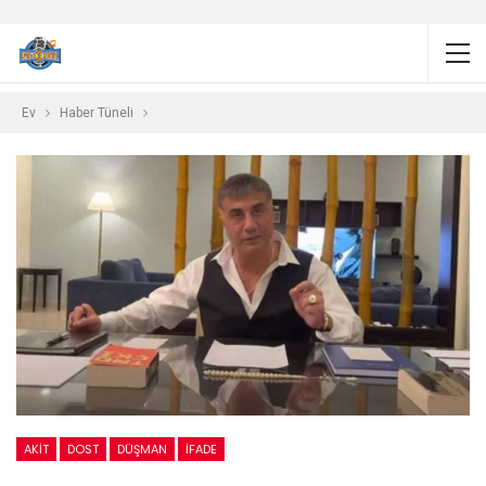
Ev
Haber Tüneli
AKIT
DOST
DÜŞMAN
İFADE