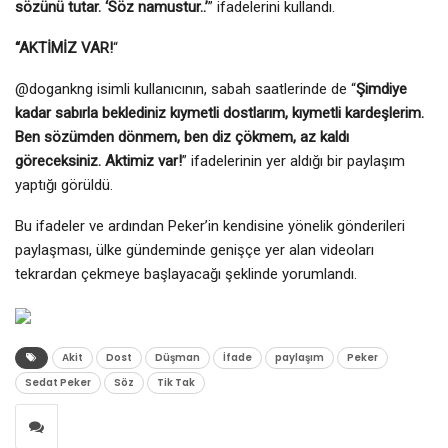
sözünü tutar. ‘Söz namustur..’
” ifadelerini kullandı.
“AKTİMİZ VAR!
“
@dogankng isimli kullanıcının, sabah saatlerinde de “
Şimdiye
kadar sabırla beklediniz kıymetli dostlarım, kıymetli kardeşlerim.
Ben sözümden dönmem, ben diz çökmem, az kaldı
göreceksiniz. Aktimiz var!
” ifadelerinin yer aldığı bir paylaşım
yaptığı görüldü.
Bu ifadeler ve ardından Peker’in kendisine yönelik gönderileri
paylaşması, ülke gündeminde genişçe yer alan videoları
tekrardan çekmeye başlayacağı şeklinde yorumlandı.
Akit
Dost
Düşman
İfade
paylaşım
Peker
Sedat Peker
Söz
Tik Tak