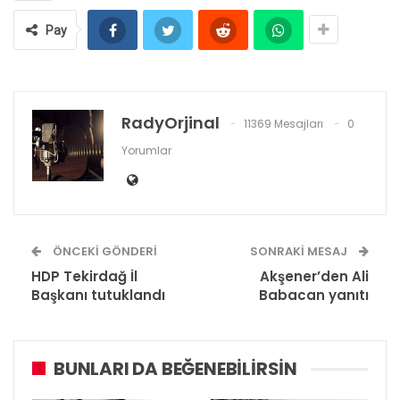
Pay
RadyOrjinal
11369 Mesajları
0
Yorumlar
ÖNCEKI GÖNDERI
SONRAKI MESAJ
HDP Tekirdağ İl
Akşener’den Ali
Başkanı tutuklandı
Babacan yanıtı
BUNLARI DA BEĞENEBILIRSIN