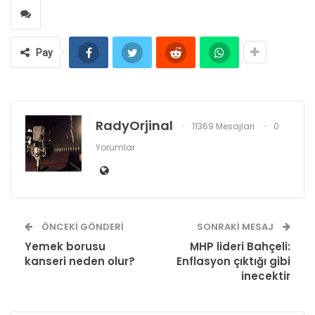
Pay
RadyOrjinal
11369 Mesajları
0
Yorumlar
ÖNCEKI GÖNDERI
SONRAKI MESAJ
Yemek borusu
MHP lideri Bahçeli:
kanseri neden olur?
Enflasyon çıktığı gibi
inecektir