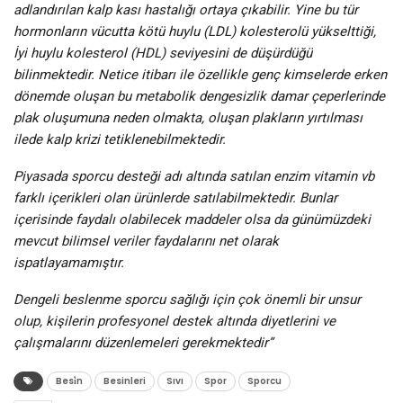
adlandırılan kalp kası hastalığı ortaya çıkabilir. Yine bu tür
hormonların vücutta kötü huylu (LDL) kolesterolü yükselttiği,
İyi huylu kolesterol (HDL) seviyesini de düşürdüğü
bilinmektedir. Netice itibarı ile özellikle genç kimselerde erken
dönemde oluşan bu metabolik dengesizlik damar çeperlerinde
plak oluşumuna neden olmakta, oluşan plakların yırtılması
ilede kalp krizi tetiklenebilmektedir.
Piyasada sporcu desteği adı altında satılan enzim vitamin vb
farklı içerikleri olan ürünlerde satılabilmektedir. Bunlar
içerisinde faydalı olabilecek maddeler olsa da günümüzdeki
mevcut bilimsel veriler faydalarını net olarak
ispatlayamamıştır.
Dengeli beslenme sporcu sağlığı için çok önemli bir unsur
olup, kişilerin profesyonel destek altında diyetlerini ve
çalışmalarını düzenlemeleri gerekmektedir”
Besi̇n
Besinleri
Sıvı
Spor
Sporcu