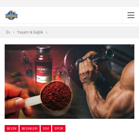
Ev
Yaşam & Sağlık
BESİN
BESINLERI
SIVI
SPOR