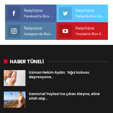
RadyOrjinal
RadyOrjinal
Facebook'ta Bize Katılın
Twitter'da Bize Katılın
Radyorjinal
RadyOrjinal
Instagram'da Bize katılın
Youtube'ta Bize Katılın
HABER TÜNELİ
Uzman Hekim Aydın: ‘Ağız kokusu
depresyona…
Samistal Yaylası’na çıkan Aleyna, eline
silah alıp…