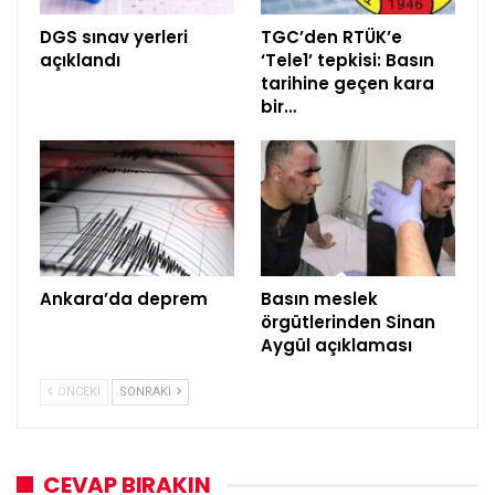
DGS sınav yerleri
TGC’den RTÜK’e
açıklandı
‘Tele1’ tepkisi: Basın
tarihine geçen kara
bir…
Ankara’da deprem
Basın meslek
örgütlerinden Sinan
Aygül açıklaması
ÖNCEKI
SONRAKI
CEVAP BIRAKIN