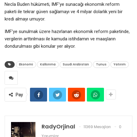
Necla Buden hükümeti, IMF’ye sunacağı ekonomik reform
paketi ile tekrar güven sağlamayı ve 4 milyar dolarlık yeni bir
kredi almayı umuyor.
IMF’ye sunulmak üzere hazırlanan ekonomik reform paketinde,
vergilerin arttırılması ile kamuda istihdamın ve maaşların
dondurulması gibi konular yer alıyor.
Ekonomi
Kalkınma
Suudi Arabistan
Tunus
Yatırım
Pay
RadyOrjinal
11369 Mesajları
0
Yorumlar