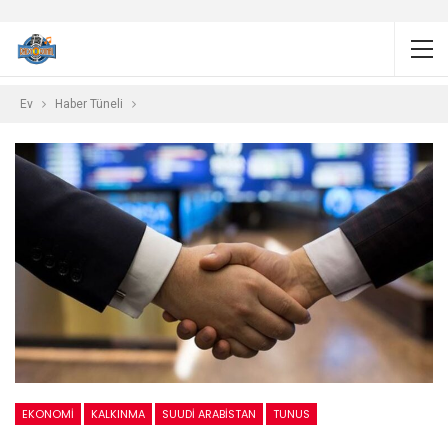
Ev
Haber Tüneli
EKONOMI
KALKINMA
SUUDI ARABISTAN
TUNUS