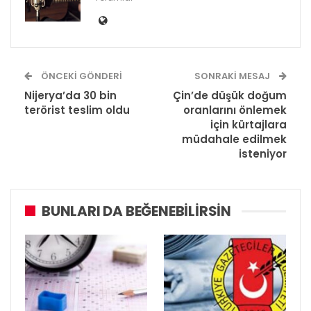
ÖNCEKI GÖNDERI
SONRAKI MESAJ
Nijerya’da 30 bin
Çin’de düşük doğum
terörist teslim oldu
oranlarını önlemek
için kürtajlara
müdahale edilmek
isteniyor
BUNLARI DA BEĞENEBILIRSIN