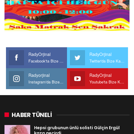
RadyOrjinal
RadyOrjinal
Facebook'ta Bize Katılın
Twitter'da Bize Katılın
Radyorjinal
RadyOrjinal
Instagram'da Bize katılın
Youtube'ta Bize Katılın
HABER TÜNELİ
Hepsi grubunun ünlü solisti Gülçin Ergül
kaza geçirdi