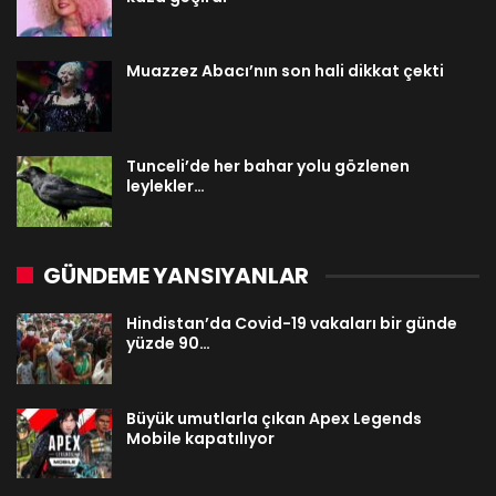
Muazzez Abacı’nın son hali dikkat çekti
Tunceli’de her bahar yolu gözlenen
leylekler…
GÜNDEME YANSIYANLAR
Hindistan’da Covid-19 vakaları bir günde
yüzde 90…
Büyük umutlarla çıkan Apex Legends
Mobile kapatılıyor