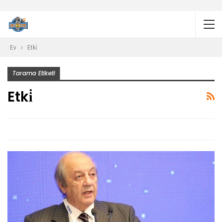
Ev
Etki̇
Tarama Etiketi
Etki̇