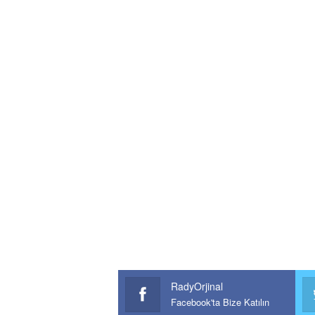
RadyOrjinal
Facebook'ta Bize Katılın