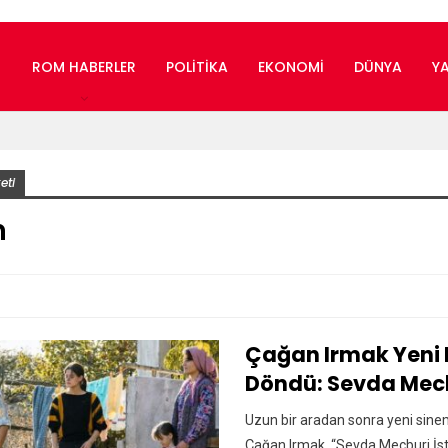
ROM HABERLER
POLITIKA
EKONOMI
DÜNYA
Y
eti
n
Çağan Irmak Yeni F
Döndü: Sevda Mecb
Uzun bir aradan sonra yeni sinem
Çağan Irmak, “Sevda Mecburi İsti