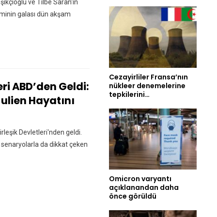
ikçioğlu ve Tilbe Saran'ın
filminin galası dün akşam
Cezayirliler Fransa’nın
eri ABD’den Geldi:
nükleer denemelerine
tepkilerini…
ulien Hayatını
rleşik Devletleri'nden geldi.
 senaryolarla da dikkat çeken
Omicron varyantı
açıklanandan daha
önce görüldü