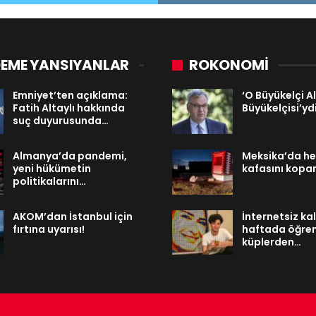
EME YANSIYANLAR
ROKONOMİ
Emniyet’ten açıklama:
‘O Büyükelçi 
Fatih Altaylı hakkında
Büyükelçisi’yd
suç duyurusunda…
Almanya’da pandemi,
Meksika’da hey
yeni hükümetin
kafasını kopar
politikalarını…
AKOM’dan İstanbul için
İnternetsiz kal
fırtına uyarısı!
haftada öğren
küplerden…