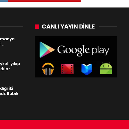
CANLI YAYIN DINLE
Almanya
i’…
keli yıkıp
dılar
dığı iki
di: Rubik