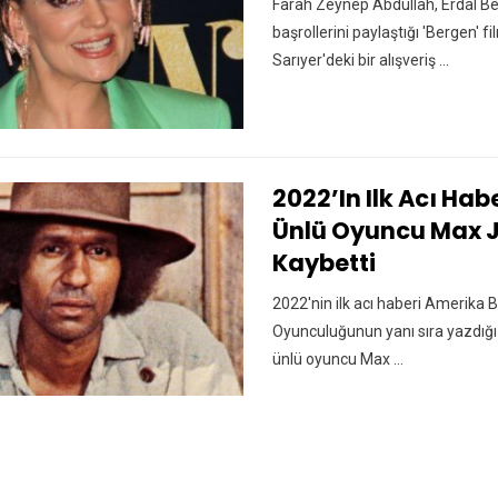
Farah Zeynep Abdullah, Erdal Beş
başrollerini paylaştığı 'Bergen' 
Sarıyer'deki bir alışveriş ...
2022’in Ilk Acı Hab
Ünlü Oyuncu Max J
Kaybetti
2022'nin ilk acı haberi Amerika Bi
Oyunculuğunun yanı sıra yazdığı
ünlü oyuncu Max ...