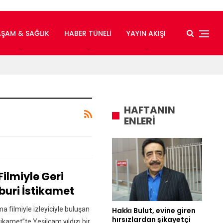
AŞAM & SAĞLIK
HABER TÜNELI
YAYIN AKIŞI
HAFTANIN
ENLERİ
ilmiyle Geri
uri İstikamet
a filmiyle izleyiciyle buluşan
Hakkı Bulut, evine giren
hırsızlardan şikayetçi
kamet”te Yeşilçam yıldızı bir