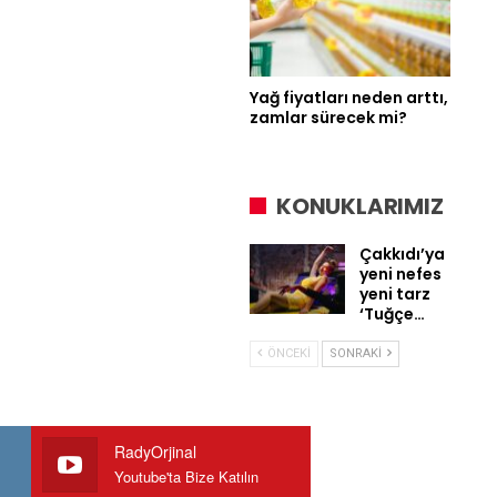
Yağ fiyatları neden arttı,
zamlar sürecek mi?
KONUKLARIMIZ
Çakkıdı’ya
yeni nefes
yeni tarz
‘Tuğçe…
ÖNCEKI
SONRAKI
RadyOrjinal
Youtube'ta Bize Katılın