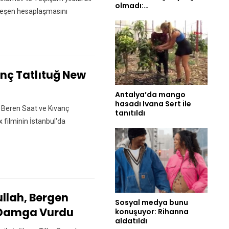
olmadı:…
kleşen hesaplaşmasını
nç Tatlıtuğ New
Antalya’da mango
hasadı Ivana Sert ile
n Beren Saat ve Kıvanç
tanıtıldı
ix filminin İstanbul'da
llah, Bergen
Sosyal medya bunu
a Damga Vurdu
konuşuyor: Rihanna
aldatıldı