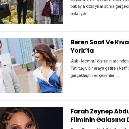
babayla kızın yıllar sonra gerçe
anlatıyor.
Beren Saat Ve Kıva
York’ta
'Aşk-ı Memnu' dizisinin ardında
Tatlıtuğ'u bir araya getiren Netfl
gerçekleştirilen çekimleri ...
Farah Zeynep Abdu
Filminin Galasın