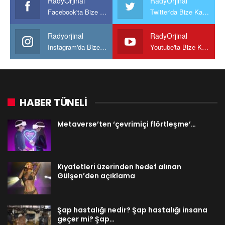
RadyOrjinal
RadyOrjinal
Facebook'ta Bize Katılın
Twitter'da Bize Katılın
Radyorjinal
RadyOrjinal
Instagram'da Bize katılın
Youtube'ta Bize Katılın
HABER TÜNELİ
Metaverse’ten ‘çevrimiçi flörtleşme’…
Kıyafetleri üzerinden hedef alınan
Gülşen’den açıklama
Şap hastalığı nedir? Şap hastalığı insana
geçer mi? Şap…