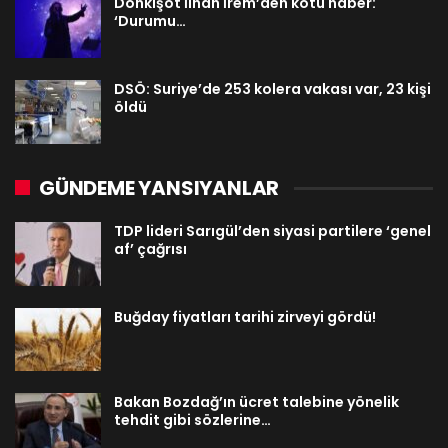
Donkişot İlhan İrem’den kötü haber:
‘Durumu…
DSÖ: Suriye’de 253 kolera vakası var, 23 kişi
öldü
GÜNDEME YANSIYANLAR
TDP lideri Sarıgül’den siyasi partilere ‘genel
af’ çağrısı
Buğday fiyatları tarihi zirveyi gördü!
Bakan Bozdağ’ın ücret talebine yönelik
tehdit gibi sözlerine…