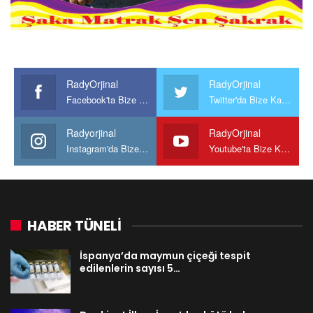
RadyOrjinal
RadyOrjinal
Facebook'ta Bize Katılın
Twitter'da Bize Katılın
Radyorjinal
RadyOrjinal
Instagram'da Bize katılın
Youtube'ta Bize Katılın
HABER TÜNELİ
İspanya’da maymun çiçeği tespit
edilenlerin sayısı 5…