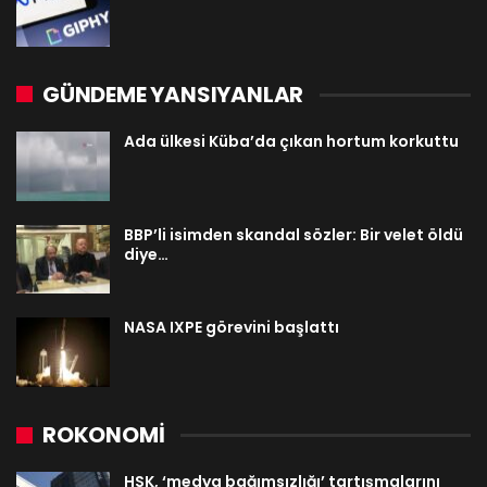
GÜNDEME YANSIYANLAR
Ada ülkesi Küba’da çıkan hortum korkuttu
BBP’li isimden skandal sözler: Bir velet öldü
diye…
NASA IXPE görevini başlattı
ROKONOMİ
HSK, ‘medya bağımsızlığı’ tartışmalarını