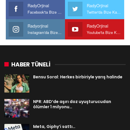
RadyOrjinal
RadyOrjinal
Facebook'ta Bize Katılın
Twitter'da Bize Katılın
Radyorjinal
RadyOrjinal
Instagram'da Bize katılın
Youtube'ta Bize Katılın
HABER TÜNELİ
Bensu Soral: Herkes birbiriyle yarış halinde
NPR: ABD’de aşırı doz uyuşturucudan
ölümler 1 milyonu…
Meta, Giphy’i sattı…