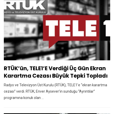
RTÜK’ün, TELE1’e Verdiği Üç Gün Ekran
Karartma Cezası Büyük Tepki Topladı
Radyo ve Televizyon Üst Kurulu (RTÜK), TELE1’e “ekran karartma
cezası” verdi. RTÜK, Enver Aysever’in sunduğu “Ayrıntılar”
programına konuk olan ...