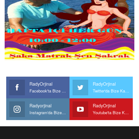
RadyOrjinal
RadyOrjinal
Facebook'ta Bize Katılın
Twitter'da Bize Katılın
Radyorjinal
RadyOrjinal
Instagram'da Bize katılın
Youtube'ta Bize Katılın