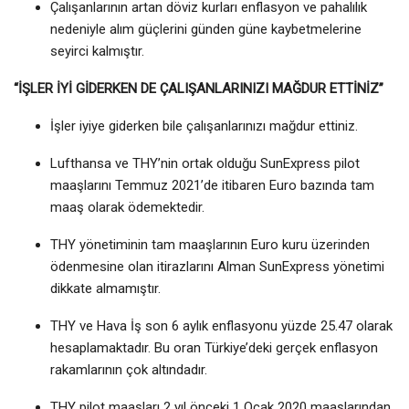
Çalışanlarının artan döviz kurları enflasyon ve pahalılık
nedeniyle alım güçlerini günden güne kaybetmelerine
seyirci kalmıştır.
“İŞLER İYİ GİDERKEN DE ÇALIŞANLARINIZI MAĞDUR ETTİNİZ”
İşler iyiye giderken bile çalışanlarınızı mağdur ettiniz.
Lufthansa ve THY’nin ortak olduğu SunExpress pilot
maaşlarını Temmuz 2021’de itibaren Euro bazında tam
maaş olarak ödemektedir.
THY yönetiminin tam maaşlarının Euro kuru üzerinden
ödenmesine olan itirazlarını Alman SunExpress yönetimi
dikkate almamıştır.
THY ve Hava İş son 6 aylık enflasyonu yüzde 25.47 olarak
hesaplamaktadır. Bu oran Türkiye’deki gerçek enflasyon
rakamlarının çok altındadır.
THY pilot maaşları 2 yıl önceki 1 Ocak 2020 maaşlarından