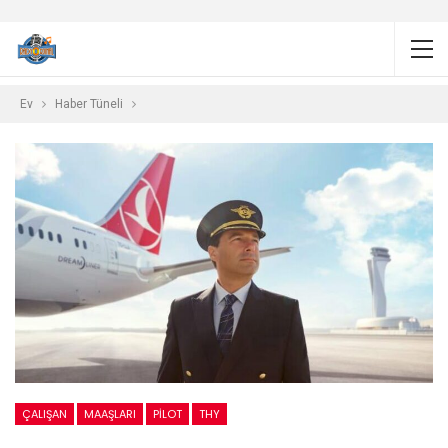
Ev
Haber Tüneli
ÇALIŞAN
MAAŞLARI
PILOT
THY