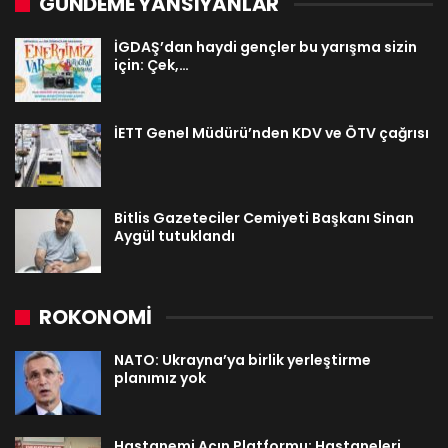
GÜNDEME YANSIYANLAR
İGDAŞ’dan haydi gençler bu yarışma sizin
için: Çek,…
İETT Genel Müdürü’nden KDV ve ÖTV çağrısı
Bitlis Gazeteciler Cemiyeti Başkanı Sinan
Aygül tutuklandı
ROKONOMİ
NATO: Ukrayna’ya birlik yerleştirme
planımız yok
Hastanemi Açın Platformu: Hastaneleri