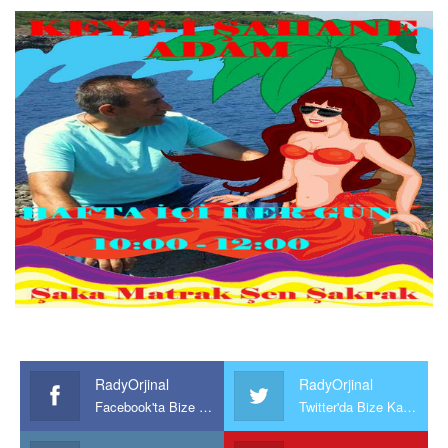
RadyOrjinal
RadyOrjinal
Facebook'ta Bize Katılın
Twitter'da Bize Katılın