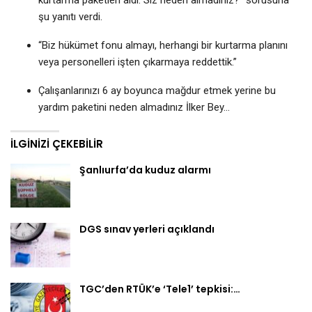
şu yanıtı verdi.
“Biz hükümet fonu almayı, herhangi bir kurtarma planını
veya personelleri işten çıkarmaya reddettik.”
Çalışanlarınızı 6 ay boyunca mağdur etmek yerine bu
yardım paketini neden almadınız İlker Bey…
İLGINIZI ÇEKEBILIR
Şanlıurfa’da kuduz alarmı
DGS sınav yerleri açıklandı
TGC’den RTÜK’e ‘Tele1’ tepkisi:…