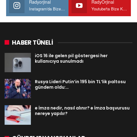
Radyorjinal
RadyOrjinal
Instagram'da Bize katılın
Youtube'ta Bize Katılın
HABER TÜNELİ
iOS 16 ile gelen pil göstergesi her
kullanıcıya sunulmadı
Rusya Lideri Putin’in 195 bin TL’lik paltosu
gündem oldu:…
e İmza nedir, nasıl alınır? e İmza başvurusu
nereye yapılır?