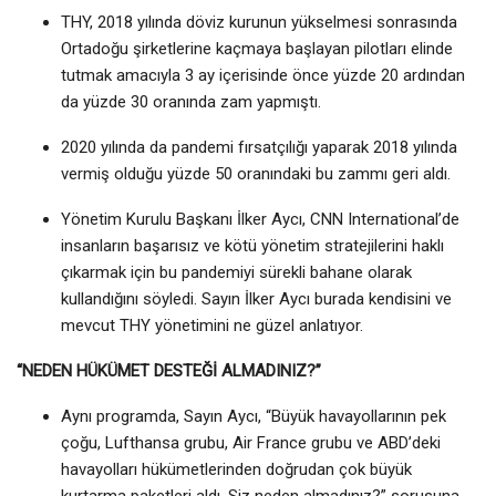
THY, 2018 yılında döviz kurunun yükselmesi sonrasında
Ortadoğu şirketlerine kaçmaya başlayan pilotları elinde
tutmak amacıyla 3 ay içerisinde önce yüzde 20 ardından
da yüzde 30 oranında zam yapmıştı.
2020 yılında da pandemi fırsatçılığı yaparak 2018 yılında
vermiş olduğu yüzde 50 oranındaki bu zammı geri aldı.
Yönetim Kurulu Başkanı İlker Aycı, CNN International’de
insanların başarısız ve kötü yönetim stratejilerini haklı
çıkarmak için bu pandemiyi sürekli bahane olarak
kullandığını söyledi. Sayın İlker Aycı burada kendisini ve
mevcut THY yönetimini ne güzel anlatıyor.
“NEDEN HÜKÜMET DESTEĞİ ALMADINIZ?”
Aynı programda, Sayın Aycı, “Büyük havayollarının pek
çoğu, Lufthansa grubu, Air France grubu ve ABD’deki
havayolları hükümetlerinden doğrudan çok büyük
kurtarma paketleri aldı. Siz neden almadınız?” sorusuna