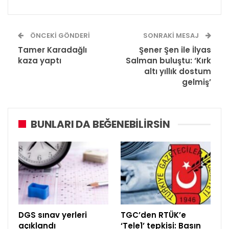
ÖNCEKI GÖNDERI
SONRAKI MESAJ
Tamer Karadağlı
Şener Şen ile İlyas
kaza yaptı
Salman buluştu: ‘Kırk
altı yıllık dostum
gelmiş’
BUNLARI DA BEĞENEBILIRSIN
DGS sınav yerleri
TGC’den RTÜK’e
açıklandı
‘Tele1’ tepkisi: Basın