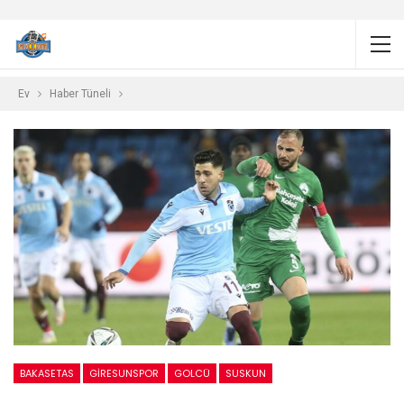
Ev
Haber Tüneli
BAKASETAS
GIRESUNSPOR
GOLCÜ
SUSKUN