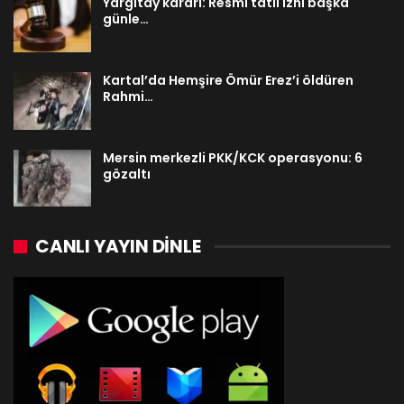
Yargıtay kararı: Resmi tatil izni başka
günle…
Kartal’da Hemşire Ömür Erez’i öldüren
Rahmi…
Mersin merkezli PKK/KCK operasyonu: 6
gözaltı
CANLI YAYIN DINLE