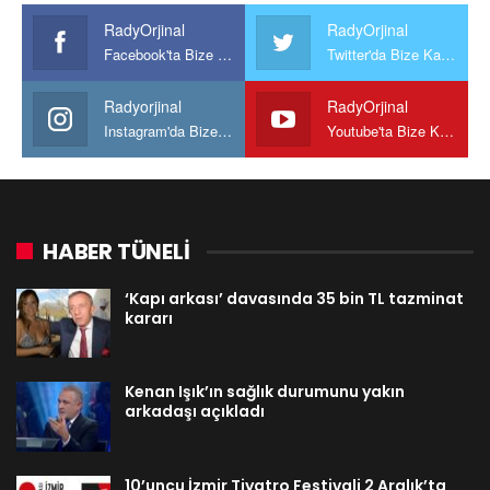
RadyOrjinal
RadyOrjinal
Facebook'ta Bize Katılın
Twitter'da Bize Katılın
Radyorjinal
RadyOrjinal
Instagram'da Bize katılın
Youtube'ta Bize Katılın
HABER TÜNELİ
‘Kapı arkası’ davasında 35 bin TL tazminat
kararı
Kenan Işık’ın sağlık durumunu yakın
arkadaşı açıkladı
10’uncu İzmir Tiyatro Festivali 2 Aralık’ta