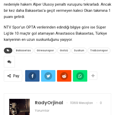
nedeniyle hakem Alper Ulusoy penaltı vuruşunu tekrarladı. Ancak
bir kez daha Bakasetas’a geçit vermeyen kaleci Okan takımına 1
puanı getirdi.
NTV Spor’un OPTA verilerinden edindiği bilgiye göre ise Süper
Lig’de 10 maçtır gol atamayan Anastasios Bakasetas, Türkiye
kariyerinin en uzun suskunluğunu yaşıyor.
Bakasetas
Giresunspor
Golcü
Suskun
Trabzonspor
Pay
RadyOrjinal
11369 Mesajları
0
Yorumlar