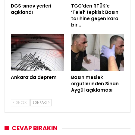
DGS sınav yerleri
TGC’den RTÜK’e
açıklandı
‘Tele1’ tepkisi: Basın
tarihine geçen kara
bir…
Ankara’da deprem
Basın meslek
örgütlerinden Sinan
Aygül açıklaması
ÖNCEKI
SONRAKI
CEVAP BIRAKIN