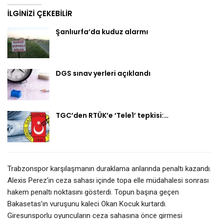
İLGINIZI ÇEKEBILIR
Şanlıurfa’da kuduz alarmı
DGS sınav yerleri açıklandı
TGC’den RTÜK’e ‘Tele1’ tepkisi:…
Trabzonspor karşılaşmanın duraklama anlarında penaltı kazandı.
Alexis Perez’in ceza sahası içinde topa elle müdahalesi sonrası
hakem penaltı noktasını gösterdi. Topun başına geçen
Bakasetas’ın vuruşunu kaleci Okan Kocuk kurtardı.
Giresunsporlu oyuncuların ceza sahasına önce girmesi