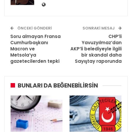
ÖNCEKI GÖNDERI
SONRAKI MESAJ
Soru almayan Fransa
CHP’li
Cumhurbaşkanı
Yavuzyılmaz’dan
Macron ve
AKP’li belediyeyle ilgili
Metsola’ya
bir skandal daha
gazetecilerden tepki
Sayıştay raporunda
BUNLARI DA BEĞENEBILIRSIN