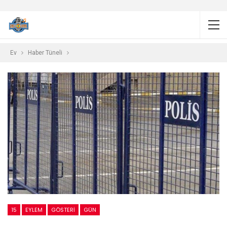
Ev
Haber Tüneli
15
EYLEM
GÖSTERI
GÜN