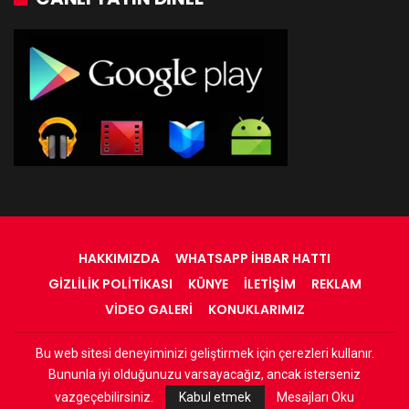
HAKKIMIZDA
WHATSAPP İHBAR HATTI
GIZLILIK POLITIKASI
KÜNYE
İLETIŞIM
REKLAM
VIDEO GALERI
KONUKLARIMIZ
Bu web sitesi deneyiminizi geliştirmek için çerezleri kullanır.
© 2022 - RadyOrinal - Tüm Hakları Saklıdır
Bununla iyi olduğunuzu varsayacağız, ancak isterseniz
Web Tasarım:
Adnan
vazgeçebilirsiniz.
Kabul etmek
Mesajları Oku