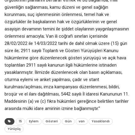
güvenliğin sağlanması, kamu düzeni ve genel sağlığın
korunması, suç işlenmesinin önlenmesi, temel hak ve
özgürlükler ile başkalarının hak ve özgürlüklerinin ve genel
asayişin devamının temini ile şiddet olaylarının yaygınlaşmasının
önlenmesi amacıyla; Van ili coğrafi sınırları içerisinde
28/02/2022 ile 14/03/2022 tarihi de dahil olmak üzere (15) gün
süre ile; 2911 sayılı Toplantı ve Gösteri Yürüyüşleri Kanunu
hükümlerine göre düzenlenecek gösteri yürüyüşü ve açık hava
toplantıları 2911 sayılı kanunun ilgili hükümlerine istinaden
yasaklanmıştır. İlimizde düzenlenecek olan basın açıklaması,
oturma eylemi ve anket yapılması, çadır ve stant
kurulması/açılması, imza kampanyası düzenlenmesi, bildiri,
broşür ve el ilanı dağıtılması, 5442 sayılı İl idaresi Kanununun 11.
Maddesinin (a) ve (c) fıkra hükümleri gereğince belirtilen tarihler
arasında mülki idare amirinin iznine bağlanmıştır.”
15
Eylem
Gösteri
Gün
van
Yasaklandı
Yürüyüş