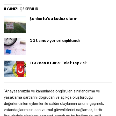
İLGINIZI ÇEKEBILIR
Şanlıurfa’da kuduz alarmı
DGS sınav yerleri açıklandı
TGC’den RTÜK’e ‘Tele1’ tepkisi:…
“Anayasamızda ve kanunlarda öngörülen sınırlandırma ve
yasaklama şartlarını doğrudan ve açıkça oluşturduğu
değerlendirilen eylemler ile saldırı olaylarının önüne geçmek,
vatandaşlarımızın can ve mal güvenliklerini sağlamak, terör
örgütlerinin planlarını bertaraf etmek ve bu bağlamda, milli