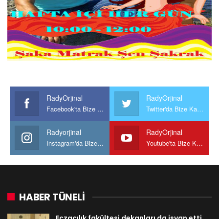
RadyOrjinal
RadyOrjinal
Facebook'ta Bize Katılın
Twitter'da Bize Katılın
Radyorjinal
RadyOrjinal
Instagram'da Bize katılın
Youtube'ta Bize Katılın
HABER TÜNELİ
Eczacılık fakültesi dekanları da isyan etti