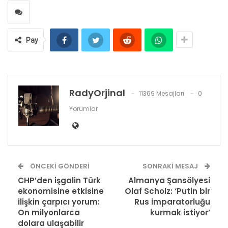
Pay
RadyOrjinal
11369 Mesajları
0
Yorumlar
ÖNCEKI GÖNDERI
SONRAKI MESAJ
CHP’den işgalin Türk
Almanya Şansölyesi
ekonomisine etkisine
Olaf Scholz: ‘Putin bir
ilişkin çarpıcı yorum:
Rus imparatorluğu
On milyonlarca
kurmak istiyor’
dolara ulaşabilir