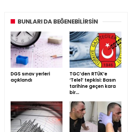
BUNLARI DA BEĞENEBILIRSIN
DGS sınav yerleri
TGC’den RTÜK’e
açıklandı
‘Tele1’ tepkisi: Basın
tarihine geçen kara
bir…