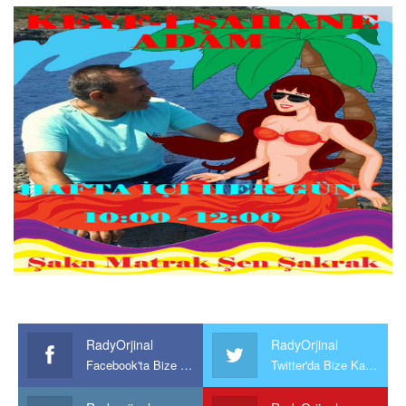
RadyOrjinal
RadyOrjinal
Facebook'ta Bize Katılın
Twitter'da Bize Katılın