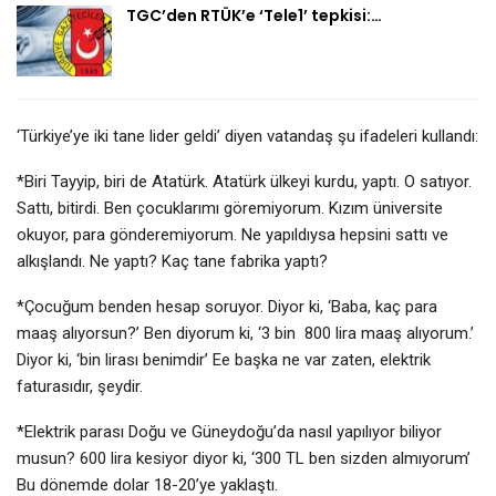
TGC’den RTÜK’e ‘Tele1’ tepkisi:…
‘Türkiye’ye iki tane lider geldi’ diyen vatandaş şu ifadeleri kullandı:
*Biri Tayyip, biri de Atatürk. Atatürk ülkeyi kurdu, yaptı. O satıyor.
Sattı, bitirdi. Ben çocuklarımı göremiyorum. Kızım üniversite
okuyor, para gönderemiyorum. Ne yapıldıysa hepsini sattı ve
alkışlandı. Ne yaptı? Kaç tane fabrika yaptı?
*Çocuğum benden hesap soruyor. Diyor ki, ‘Baba, kaç para
maaş alıyorsun?’ Ben diyorum ki, ‘3 bin 800 lira maaş alıyorum.’
Diyor ki, ‘bin lirası benimdir’ Ee başka ne var zaten, elektrik
faturasıdır, şeydir.
*Elektrik parası Doğu ve Güneydoğu’da nasıl yapılıyor biliyor
musun? 600 lira kesiyor diyor ki, ‘300 TL ben sizden almıyorum’
Bu dönemde dolar 18-20’ye yaklaştı.