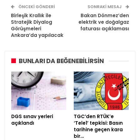
ÖNCEKI GÖNDERI
SONRAKI MESAJ
Birleşik Krallık ile
Bakan Dönmez’den
Stratejik Diyalog
elektrik ve doğalgaz
Görüşmeleri
faturası açıklaması
Ankara’da yapılacak
BUNLARI DA BEĞENEBILIRSIN
DGS sınav yerleri
TGC’den RTÜK’e
açıklandı
‘Tele1’ tepkisi: Basın
tarihine geçen kara
bir…