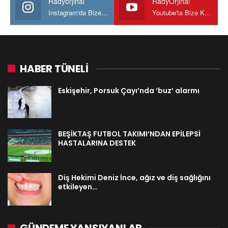
Radyorjinal
RadyOrjinal
Instagram'da Bize katılın
Youtube'ta Bize Katılın
HABER TÜNELİ
Eskişehir, Porsuk Çayı’nda ‘buz’ alarmı
BEŞİKTAŞ FUTBOL TAKIMI’NDAN EPİLEPSİ
HASTALARINA DESTEK
Diş Hekimi Deniz İnce, ağız ve diş sağlığını
etkileyen…