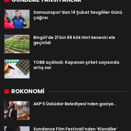
Samsunspor’dan 14 Şubat Sevgililer Günü
çağrısı
Bingöl’de 21 bin 66 kök Hint keneviri ele
geçirildi
TOBB açıkladı: Kapanan şirket sayısında
artış var
ROKONOMİ
AKP’li Üsküdar Belediyesi’nden gaziye…
Sundance Film Festivali’nden ‘Klondike’