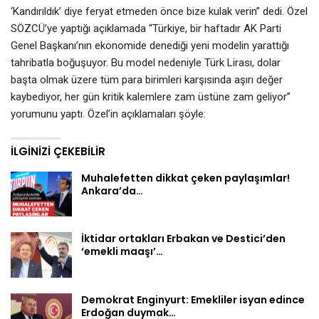
‘Kandırıldık’ diye feryat etmeden önce bize kulak verin” dedi. Özel
SÖZCÜ’ye yaptığı açıklamada “Türkiye, bir haftadır AK Parti
Genel Başkanı’nın ekonomide denediği yeni modelin yarattığı
tahribatla boğuşuyor. Bu model nedeniyle Türk Lirası, dolar
başta olmak üzere tüm para birimleri karşısında aşırı değer
kaybediyor, her gün kritik kalemlere zam üstüne zam geliyor”
yorumunu yaptı. Özel’in açıklamaları şöyle:
İLGINIZI ÇEKEBILIR
Muhalefetten dikkat çeken paylaşımlar!
Ankara’da…
İktidar ortakları Erbakan ve Destici’den
‘emekli maaşı’…
Demokrat Enginyurt: Emekliler isyan edince
Erdoğan duymak…