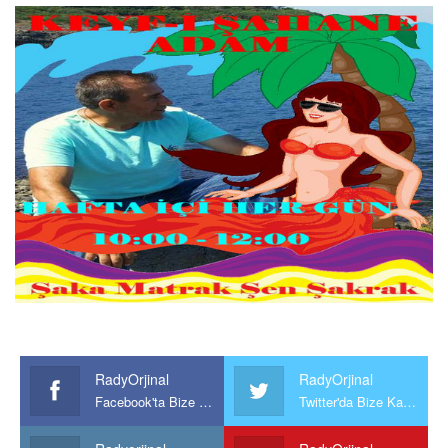
RadyOrjinal
RadyOrjinal
Facebook'ta Bize Katılın
Twitter'da Bize Katılın