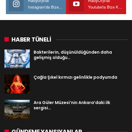
Radyorjinal
RadyOrjinal
Instagram'da Bize katılın
Youtube'ta Bize Katılın
HABER TÜNELİ
Bakterilerin, düşünüldüğünden daha
gelişmiş olduğu…
Çağla Şıkel kırmızı gelinlikle podyumda
Ara Güler Müzesi’nin Ankara’daki ilk
sergisi…
GÜNDEME YANSIYANLAR