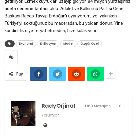
getiriliyor. Ekmek kuyrukları uzayıp gidiyor. 84 milyon yurttaşımız
adeta deneme tahtası oldu. Adalet ve Kalkınma Partisi Genel
Başkanı Recep Tayyip Erdoğan’ı uyarıyorum, yol yakınken
Türkiye’yi soktuğunuz bu maceradan, bu yoldan dönün. Yine
kandırıldık diye feryat etmeden, bize kulak verin.
Ekonomi
Enflasyon
Model
Özgür Özel
Pay
RadyOrjinal
11369 Mesajları
0
Yorumlar