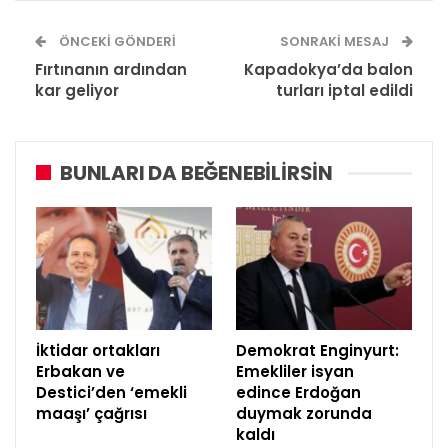
ÖNCEKI GÖNDERI
SONRAKI MESAJ
Fırtınanın ardından
Kapadokya’da balon
kar geliyor
turları iptal edildi
BUNLARI DA BEĞENEBILIRSIN
İktidar ortakları
Demokrat Enginyurt:
Erbakan ve
Emekliler isyan
Destici’den ‘emekli
edince Erdoğan
maaşı’ çağrısı
duymak zorunda
kaldı