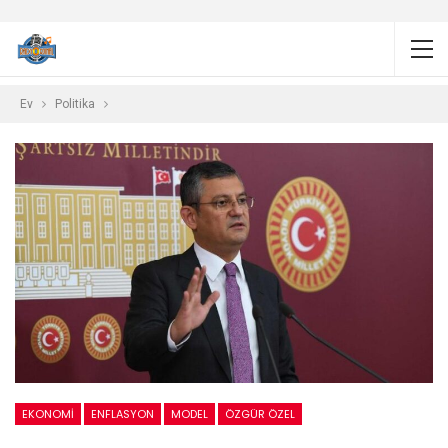
Ev
Politika
EKONOMI
ENFLASYON
MODEL
ÖZGÜR ÖZEL