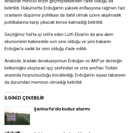
Analizde mevcut krizin geçmiştekilerden farklı olduğu da
belirtildi. Hükümette Erdoğan’ın yüksek enflasyona rağmen faiz
oranlarını düşürme politikası da dahil olmak üzere alışılmadık
politikalarına karşı çıkacak kimse kalmadığı belirtildi.
Geçtiğimiz hafta içi istifa eden Lütfi Elvan’ın da ana akım
ekonominin kabinedeki son sesi olduğu ve yeni bakanın
Erdoğan’a sadık bir isim olduğu ifade edildi.
Analizde, liradaki devalüasyonun Erdoğan ve AKP’ye desteğin
belkemiğini oluşturan işçi sınıfından ve orta sınıftan Türkler
arasında hoşnutsuzluğu körüklediği, Erdoğan’ın siyasi tabanının
da durumdan memnun olmadığı belirtildi.
İLGINIZI ÇEKEBILIR
Şanlıurfa’da kuduz alarmı