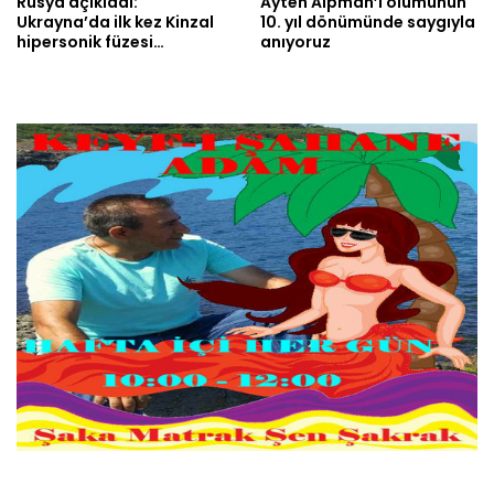
Rusya açıkladı:
Ayten Alpman’ı ölümünün
Ukrayna’da ilk kez Kinzal
10. yıl dönümünde saygıyla
hipersonik füzesi…
anıyoruz