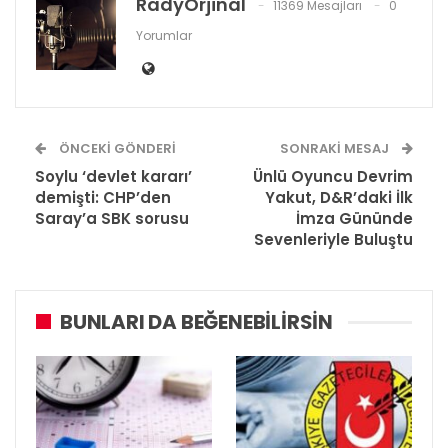
RadyOrjinal
11369 Mesajları
0
Yorumlar
ÖNCEKI GÖNDERI
SONRAKI MESAJ
Soylu ‘devlet kararı’
Ünlü Oyuncu Devrim
demişti: CHP’den
Yakut, D&R’daki İlk
Saray’a SBK sorusu
İmza Gününde
Sevenleriyle Buluştu
BUNLARI DA BEĞENEBILIRSIN