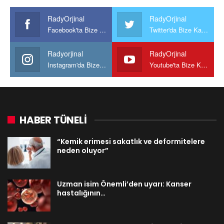
RadyOrjinal
RadyOrjinal
Facebook'ta Bize Katılın
Twitter'da Bize Katılın
Radyorjinal
RadyOrjinal
Instagram'da Bize katılın
Youtube'ta Bize Katılın
HABER TÜNELİ
“Kemik erimesi sakatlık ve deformitelere
neden oluyor”
Uzman isim Önemli’den uyarı: Kanser
hastalığının…