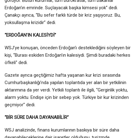
görüyor. Bütün kurumlar, tüm bürokratlar, tüm bakanlar
Erdoğan’ın emrinde. Suçlayacak başka kimsesi yok” dedi.
Çanakçı ayrıca, “Bu sefer farklı türde bir kriz yaşıyoruz. Bu,
yoksullaşma krizidir” dedi.
“ERDOĞAN’IN KALESİYDİ”
WSJ’ye konuşan, önceden Erdoğan’ı desteklediğini söyleyen bir
kişi, “Burası eskiden Erdoğan’ın kalesiydi. Şimdi buradaki herkes
öfkeli” dedi.
Gazete ayrıca geçtiğimiz hafta yaşanan kur krizi sırasında
Cumhurbaşkanlığı’nda yapılan toplantıda yer alan bir yetkilinin
aktarımına da yer verdi. Yetkili toplantı ile ilgili, “Gerginlik yoktu,
alarm yoktu. Endişe için bir sebep yok. Türkiye bir kur krizinden
geçmiyor” dedi.
“BİR SÜRE DAHA DAYANABİLİR”
WSJ analizinde, finans kurumlarının baskıya bir süre daha
dayanabileceklerine dair işaretler olduğunu, turizmde