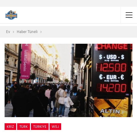
Ev
Haber Tüneli
KRIZ
TÜRK
TÜRKIYE
WSJ