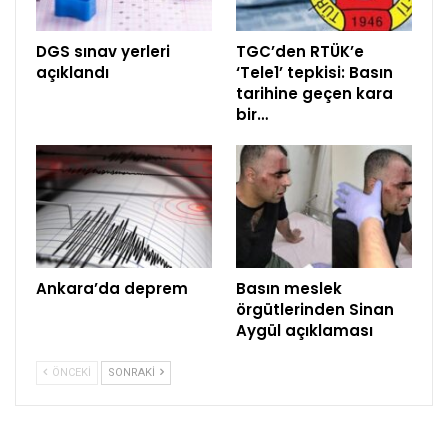
DGS sınav yerleri
TGC’den RTÜK’e
açıklandı
‘Tele1’ tepkisi: Basın
tarihine geçen kara
bir…
Ankara’da deprem
Basın meslek
örgütlerinden Sinan
Aygül açıklaması
ÖNCEKI
SONRAKI