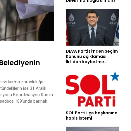
Dilek İmamoğlu Kimdir?
DEVA Partisi’nden Seçim
Kanunu açıklaması:
Belediyenin
İktidarı kaybetme…
ımevi kurma zorunluluğu
stündekilerin ise 31 Aralık
rasyonu Koordinasyon Kurulu
 sadece 189’unda barınak
SOL Parti ilçe başkanına
hapis istemi