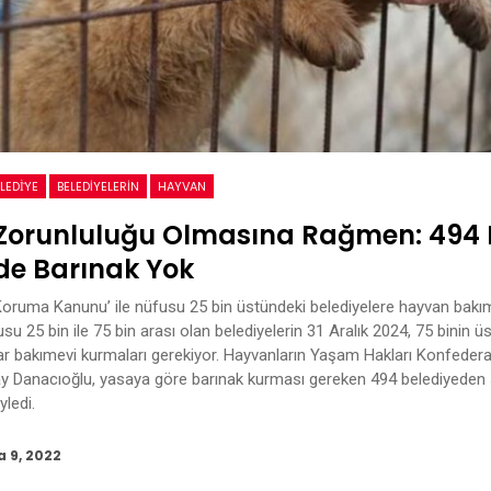
LEDİYE
BELEDIYELERIN
HAYVAN
Zorunluluğu Olmasına Rağmen: 494 
de Barınak Yok
Koruma Kanunu’ ile nüfusu 25 bin üstündeki belediyelere hayvan bak
fusu 25 bin ile 75 bin arası olan belediyelerin 31 Aralık 2024, 75 binin ü
ar bakımevi kurmaları gerekiyor. Hayvanların Yaşam Hakları Konfede
ay Danacıoğlu, yasaya göre barınak kurması gereken 494 belediyeden
ledi.
a 9, 2022