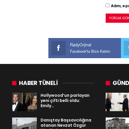
Adımı, e-po
RadyOrjinal
Facebook'ta Bize Katılın
HABER TÜNELİ
GÜND
Hollywood’un parlayan
yeni çifti belli oldu:
Emily…
Danıştay Başsavcılığına
atanan Nevzat Özgür