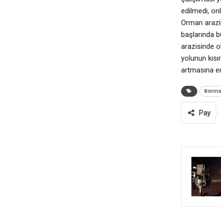
edilmedi, on
Orman arazil
başlarında b
arazisinde o
yolunun kıs
artmasına en
Barın
Pay