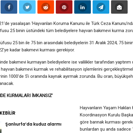
’de yasalaşan ‘Hayvanları Koruma Kanunu ile Türk Ceza Kanunu’nda 
üfusu 25 binin üstündeki tüm belediyelere hayvan bakımevi kurma zorunl
üfusu 25 bin ile 75 bin arasındaki belediyelerin 31 Aralık 2024, 75 bini
22’ye kadar bakımevi kurması gerekiyor.
içinde bakımevi kurmayan belediyelere ise valilikler tarafından yaptırım
hayvan bakımevi kurmak ve rehabilitasyon işlemlerini gerçekleştirme
erinin 1000’de 5’i oranında kaynak ayırmak zorunda. Bu oran, büyükşeh
anacak.
İNDE KURMALARI İMKANSIZ’
Hayvanların Yaşam Hakları
EKEBILIR
Koordinasyon Kurulu Başkan
göre barınak kurması gerek
Şanlıurfa’da kuduz alarmı
bunlardan şu anda sadece 