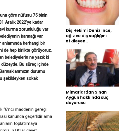
nuna göre nüfusu 75 binin
31 Aralık 2022’ye kadar
evi kurma zorunluluğu var
Diş Hekimi Deniz İnce,
ağız ve diş sağlığını
lediyenin barınağı var.
etkileyen…
ar anlamında herhangi bir
i de hep birlikte görüyoruz.
n belediyelerin ne yazık ki
k düzeyde. Bu süreç içinde
Barınaklarımızın durumu
 bu şekildeyken sokak
Mimarlardan Sinan
Aygün hakkında suç
duyurusu
k “6’ncı maddenin gereği
kılması kanunda geçerlidir ama
vanların toplatılmaya
rimiz, STK’lar davet