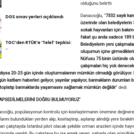
olduğunu belirtti.
Danacıoğlu, “
7332 sayılı ka
DGS sınav yerleri açıklandı
üzerinde olan belediyelerin 
sokak hayvanları için bakım
fakat şu anda sadece 189 be
TGC’den RTÜK’e ‘Tele1’ tepkisi:
Belediyelerin yeni çalışmal
…
oluşumun içine girmediklerin
Nüfusu 75 binin üstünde ola
çalışmaları hiç yok denece
dıysa 20-25 gün içinde oluşturmalarının mümkün olmadığı görülüyor. 
ün katliam haberleri geliyor, yayınlar yapılıyor, barınakların durumları
 toplatıp barınaklarda yaşamasını sağlamak mümkün değildir
” dedi.
APSEDİLMELERİNİ DOĞRU BULMUYORUZ’
ıoğlu, popülasyonun kontrolü için kısırlaştırmanın önemine değinere
rını bulundukları yerden alıp, kısırlaştırıp, aşılanıp alındığı yere bıra
lan çalıştayda İstanbul pilot olacak şekilde orman arazileri içinde hay
yönünde yapıldı. Bu çalıştaya bu işe emek veren, sahada olan gönüllüle