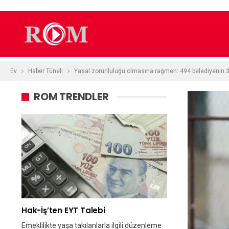
Ev
Haber Tüneli
Yasal zorunluluğu olmasına rağmen: 494 belediyenin 3
ROM TRENDLER
Hak-İş’ten EYT Talebi
Emeklilikte yaşa takılanlarla ilgili düzenleme