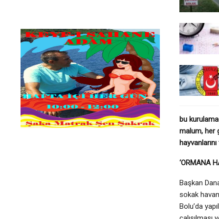
bu kurulama
malum, her g
hayvanlarını
‘ORMANA H
Başkan Danac
sokak havanla
Bolu’da yapı
çalışılması 