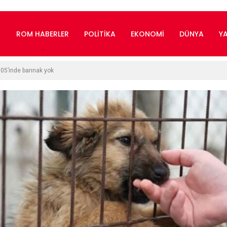
ROM HABERLER
POLITIKA
EKONOMI
DÜNYA
Y
05’inde barınak yok