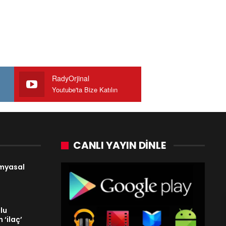
RadyOrjinal
Youtube'ta Bize Katılın
CANLI YAYIN DINLE
imyasal
lu
 ‘ilaç’