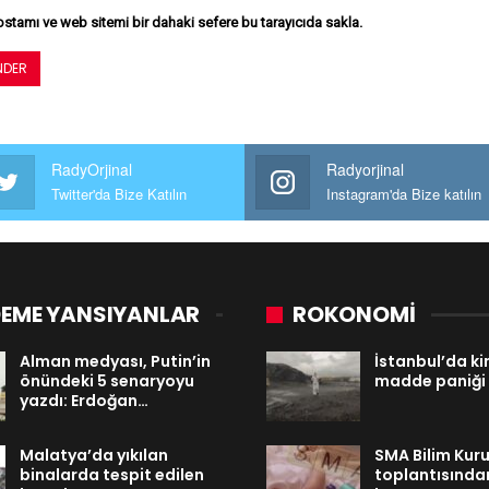
stamı ve web sitemi bir dahaki sefere bu tarayıcıda sakla.
RadyOrjinal
Radyorjinal
Twitter'da Bize Katılın
Instagram'da Bize katılın
EME YANSIYANLAR
ROKONOMİ
Alman medyası, Putin’in
İstanbul’da k
önündeki 5 senaryoyu
madde paniği
yazdı: Erdoğan…
Malatya’da yıkılan
SMA Bilim Kuru
binalarda tespit edilen
toplantısından