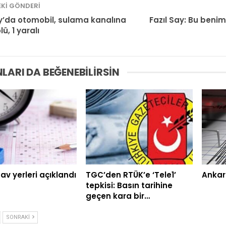
KI GÖNDERI
’da otomobil, sulama kanalına
Fazıl Say: Bu ben
lü, 1 yaralı
LARI DA BEĞENEBILIRSIN
av yerleri açıklandı
TGC’den RTÜK’e ‘Tele1’
Ankar
tepkisi: Basın tarihine
geçen kara bir…
SONRAKI