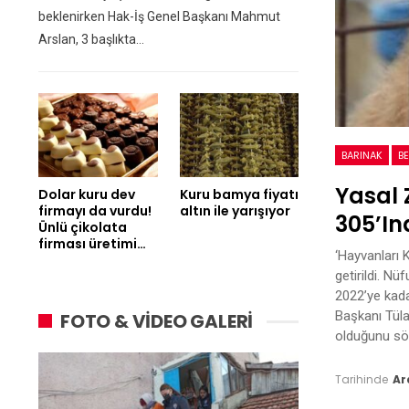
beklenirken Hak-İş Genel Başkanı Mahmut
Arslan, 3 başlıkta…
BARINAK
BE
Yasal 
Dolar kuru dev
Kuru bamya fiyatı
firmayı da vurdu!
altın ile yarışıyor
305’in
Ünlü çikolata
firması üretimi…
‘Hayvanları 
getirildi. Nü
2022’ye kad
Başkanı Tül
FOTO & VİDEO GALERİ
olduğunu söy
Tarihinde
Ar