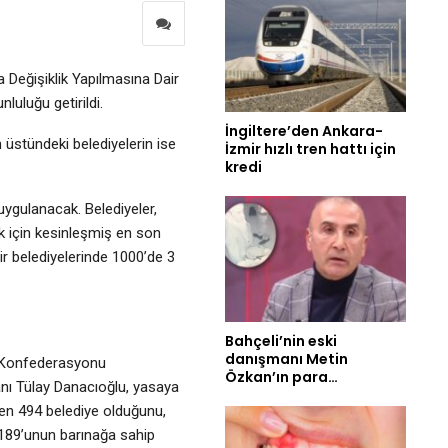
Değişiklik Yapılmasına Dair
uluğu getirildi.
İngiltere’den Ankara-
n üstündeki belediyelerin ise
İzmir hızlı tren hattı için
kredi
 uygulanacak. Belediyeler,
k için kesinleşmiş en son
ir belediyelerinde 1000’de 3
Bahçeli’nin eski
danışmanı Metin
 Konfederasyonu
Özkan’ın para…
ı Tülay Danacıoğlu, yasaya
en 494 belediye olduğunu,
189’unun barınağa sahip