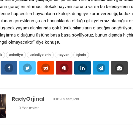
ların görüşleri alınmadı. Sokak hayvanı sorunu varsa bu belediyelerin s
erine hapsedilen hayvanların ekolojik dengeye zarar vereceği, kuduz v
ulunan görevlilerin şu an barınaklarda olduğu gibi yetersiz olacağını
luşacak yaşam alanlarında çok büyük sıkıntıların olacağını öngörüy
ırlaştırma olduğunu üstüne basa basa söylüyoruz, bunun dışında hiç
gel olmayacaktır” diye konuştu.
ak
Beledi̇ye
Belediyelerin
Hayvan
İçinde
RadyOrjinal
11369 Mesajları
0 Yorumlar