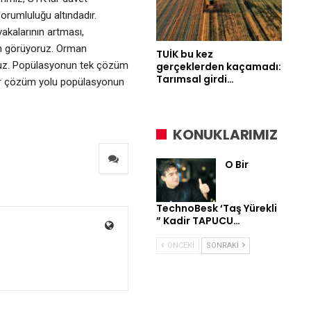
orumluluğu altındadır.
akalarının artması,
 ön görüyoruz. Orman
TUİK bu kez
oruz. Popülasyonun tek çözüm
gerçeklerden kaçamadı:
Tarımsal girdi…
bir çözüm yolu popülasyonun
KONUKLARIMIZ
O Bir
TechnoBesk ‘Taş Yürekli
” Kadir TAPUCU…
ÖNCEKI
SONRAKI