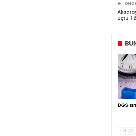
ÖNCE
Aksaray
uçtu: 1 ö
BUN
DGS sın
ÖNCEKI