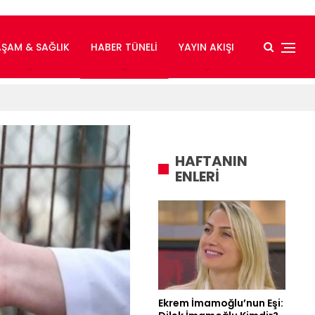
AŞAM & SAĞLIK
HABER TÜNELI
YAYIN AKIŞI
HAFTANIN
ENLERİ
Ekrem İmamoğlu’nun Eşi: