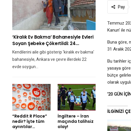
Pay
Temmuz 2021
Kanun’ ile n
‘Kiralık Ev Bakma’ Bahanesiyle Evleri
Buna göre, n
Soyan Şebeke Çökertildi: 24…
31 Aralık 20
Kendilerini aile gibi gösterip 'kiralık ev bakma'
bahanesiyle, Ankara ve çevre illerdeki 22
Bu tarihler 
evde soygun…
yasaya göre 
bütçe gelirl
olarak uygul
’20 GÜN İÇ
İLGINIZI Ç
“Reddit R Place”
İngiltere – İran
nedir? İşte tüm
maçında talihsiz
ayrıntılar…
olay!