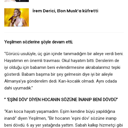
İrem Derici, Elon Musk’a küfretti
Yeşilmen sözlerine şöyle devam etti;
“Görücü usulüyle, üç gün içinde tanımadığım bir aileye verdi beni.
Hayatımın en önemli travması. Okul hayatım bitti. Derslerim de
iyi olduğu için babamın beni evlendirmesine akrabalarımız tepki
gösterdi. Babam başıma bir şey gelmesin diye iyi bir aileyle
Almanya’ya gönderelim dedi. Karı-kocalık olmadı. Aynı odada
dahi uyumadık.”
” ‘EŞİNİ DÖV’ DİYEN HOCANIN SÖZÜNE İNANIP BENİ DÖVDÜ”
“Karı koca hayatı yaşamadım. Eşim kendine büyü yapıldığına
inandı” diyen Yeşilmen, “Bir hocanın ‘eşini döv’ sözüne inanıp
beni dövdü. 6 ay yer yatağında yattım. Sabah kalkıp hizmetçi gibi