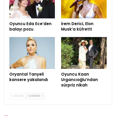
Oyuncu Eda Ece’den
İrem Derici, Elon
balayı pozu
Musk’a küfretti
Oryantal Tanyeli
Oyuncu Kaan
kansere yakalandı
Urgancıoğlu’ndan
sürpriz nikah
ÖNCEKI
SONRAKI