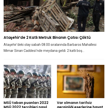
Ataşehir’de 2 Katlı Metruk Binanın Çatısı Çöktü
Ataşehir'deki olay sabah 08.00 sıralarında Barbaros Mahallesi
Mimar Sinan Caddesi'nde meydana geldi. 2 katlı boş…
MSÜ taban puanları 2022
Var olmanın tarifsiz
MSÜ 2022 tercihleri nasıl
gerginliği eserlerine hayat