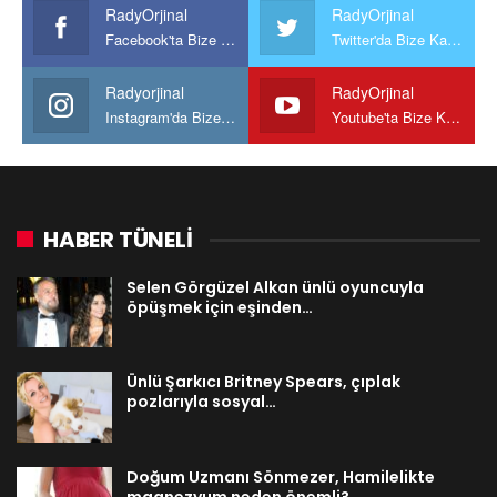
RadyOrjinal
RadyOrjinal
Facebook'ta Bize Katılın
Twitter'da Bize Katılın
Radyorjinal
RadyOrjinal
Instagram'da Bize katılın
Youtube'ta Bize Katılın
HABER TÜNELİ
Selen Görgüzel Alkan ünlü oyuncuyla
öpüşmek için eşinden…
Ünlü Şarkıcı Britney Spears, çıplak
pozlarıyla sosyal…
Doğum Uzmanı Sönmezer, Hamilelikte