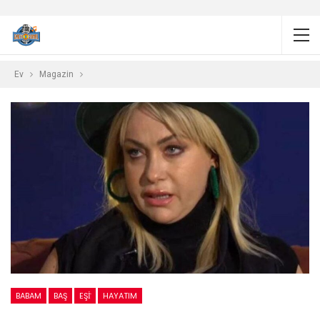
Ev
Magazin
BABAM
BAŞ
EŞİ
HAYATIM