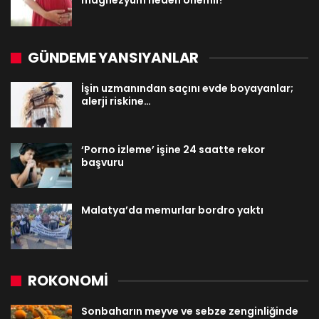
magnezyum neden önemli?
GÜNDEME YANSIYANLAR
İşin uzmanından saçını evde boyayanlar;
alerji riskine…
‘Porno izleme’ işine 24 saatte rekor
başvuru
Malatya’da memurlar bordro yaktı
ROKONOMİ
Sonbaharın meyve ve sebze zenginliğinde