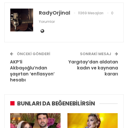
RadyOrjinal
11369 Mesajları
0
Yorumlar
ÖNCEKI GÖNDERI
SONRAKI MESAJ
AKP’li
Yargıtay’dan aldatan
Akbaşoğlu’ndan
kadın ve kaynana
şaşırtan ‘enflasyon’
kararı
hesabı
BUNLARI DA BEĞENEBILIRSIN