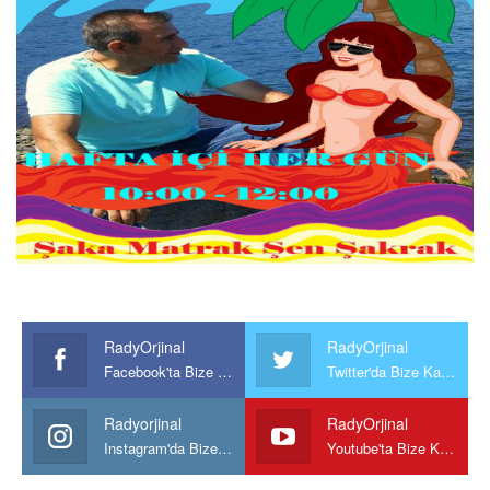
RadyOrjinal
RadyOrjinal
Facebook'ta Bize Katılın
Twitter'da Bize Katılın
Radyorjinal
RadyOrjinal
Instagram'da Bize katılın
Youtube'ta Bize Katılın