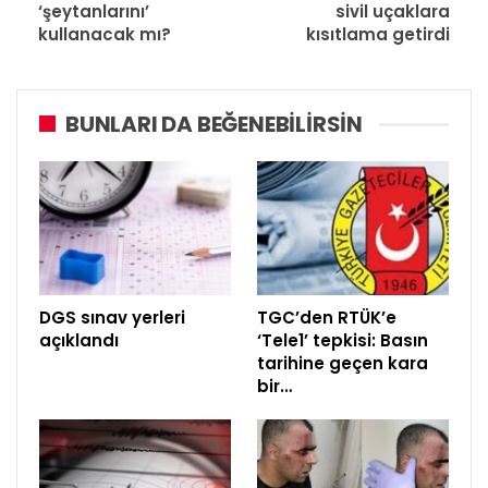
‘şeytanlarını’
sivil uçaklara
kullanacak mı?
kısıtlama getirdi
BUNLARI DA BEĞENEBILIRSIN
DGS sınav yerleri
TGC’den RTÜK’e
açıklandı
‘Tele1’ tepkisi: Basın
tarihine geçen kara
bir…