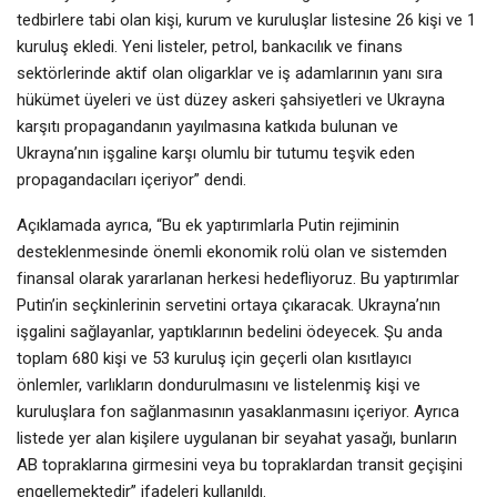
tedbirlere tabi olan kişi, kurum ve kuruluşlar listesine 26 kişi ve 1
kuruluş ekledi. Yeni listeler, petrol, bankacılık ve finans
sektörlerinde aktif olan oligarklar ve iş adamlarının yanı sıra
hükümet üyeleri ve üst düzey askeri şahsiyetleri ve Ukrayna
karşıtı propagandanın yayılmasına katkıda bulunan ve
Ukrayna’nın işgaline karşı olumlu bir tutumu teşvik eden
propagandacıları içeriyor” dendi.
Açıklamada ayrıca, “Bu ek yaptırımlarla Putin rejiminin
desteklenmesinde önemli ekonomik rolü olan ve sistemden
finansal olarak yararlanan herkesi hedefliyoruz. Bu yaptırımlar
Putin’in seçkinlerinin servetini ortaya çıkaracak. Ukrayna’nın
işgalini sağlayanlar, yaptıklarının bedelini ödeyecek. Şu anda
toplam 680 kişi ve 53 kuruluş için geçerli olan kısıtlayıcı
önlemler, varlıkların dondurulmasını ve listelenmiş kişi ve
kuruluşlara fon sağlanmasının yasaklanmasını içeriyor. Ayrıca
listede yer alan kişilere uygulanan bir seyahat yasağı, bunların
AB topraklarına girmesini veya bu topraklardan transit geçişini
engellemektedir” ifadeleri kullanıldı.