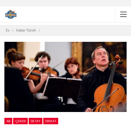
Ev
Haber Tüneli
AB
ÇEKEN
DETAY
DIKKAT