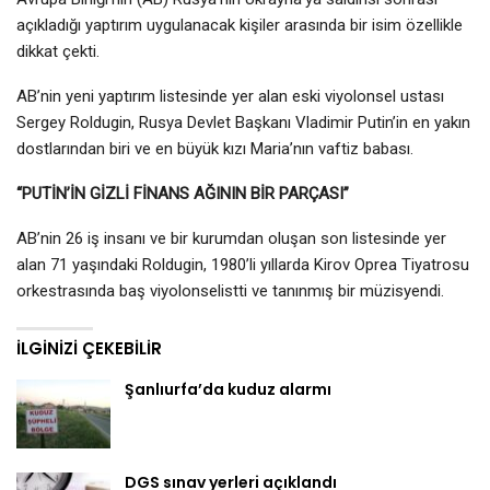
açıkladığı yaptırım uygulanacak kişiler arasında bir isim özellikle
dikkat çekti.
AB’nin yeni yaptırım listesinde yer alan eski viyolonsel ustası
Sergey Roldugin, Rusya Devlet Başkanı Vladimir Putin’in en yakın
dostlarından biri ve en büyük kızı Maria’nın vaftiz babası.
“PUTİN’İN GİZLİ FİNANS AĞININ BİR PARÇASI”
AB’nin 26 iş insanı ve bir kurumdan oluşan son listesinde yer
alan 71 yaşındaki Roldugin, 1980’li yıllarda Kirov Oprea Tiyatrosu
orkestrasında baş viyolonselistti ve tanınmış bir müzisyendi.
İLGINIZI ÇEKEBILIR
Şanlıurfa’da kuduz alarmı
DGS sınav yerleri açıklandı