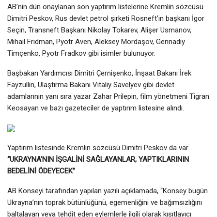
AB’nin dün onaylanan son yaptırım listelerine Kremlin sözcüsü
Dimitri Peskov, Rus devlet petrol şirketi Rosneft’in başkanı İgor
Seçin, Transneft Başkanı Nikolay Tokarev, Alişer Usmanov,
Mihail Fridman, Pyotr Aven, Aleksey Mordaşov, Gennadiy
Timçenko, Pyotr Fradkov gibi isimler bulunuyor.
Başbakan Yardımcısı Dimitri Çernişenko, İnşaat Bakanı İrek
Fayzullin, Ulaştırma Bakanı Vitaliy Savelyev gibi devlet
adamlarının yanı sıra yazar Zahar Prilepin, film yönetmeni Tigran
Keosayan ve bazı gazeteciler de yaptırım listesine alındı.
Yaptırım listesinde Kremlin sözcüsü Dimitri Peskov da var.
“UKRAYNA’NIN İŞGALİNİ SAĞLAYANLAR, YAPTIKLARININ
BEDELİNİ ÖDEYECEK”
AB Konseyi tarafından yapılan yazılı açıklamada, “Konsey bugün
Ukrayna’nın toprak bütünlüğünü, egemenliğini ve bağımsızlığını
baltalayan veya tehdit eden eylemlerle ilgili olarak kısıtlayıcı