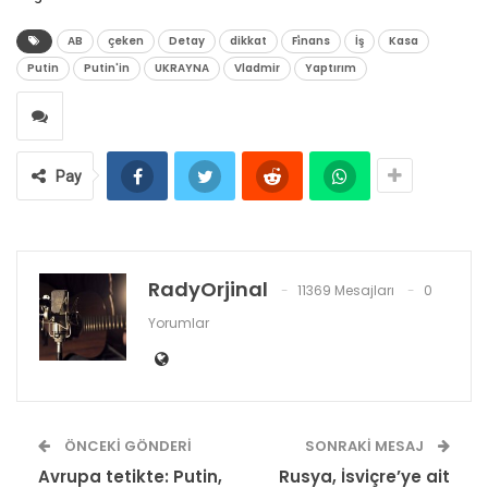
AB
çeken
Detay
dikkat
Fi̇nans
İş
Kasa
Putin
Putin'in
UKRAYNA
Vladmir
Yaptırım
Pay
RadyOrjinal
11369 Mesajları
0
Yorumlar
ÖNCEKI GÖNDERI
SONRAKI MESAJ
Avrupa tetikte: Putin,
Rusya, İsviçre’ye ait