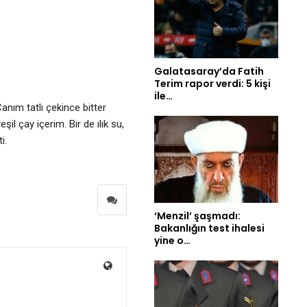
Galatasaray’da Fatih
Terim rapor verdi: 5 kişi
ile…
anım tatlı çekince bitter
il çay içerim. Bir de ılık su,
i.
‘Menzil’ şaşmadı:
Bakanlığın test ihalesi
yine o…