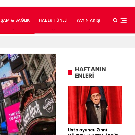
AŞAM & SAĞLIK
HABER TÜNELI
YAYIN AKIŞI
HAFTANIN
ENLERİ
Usta oyuncu Zihni