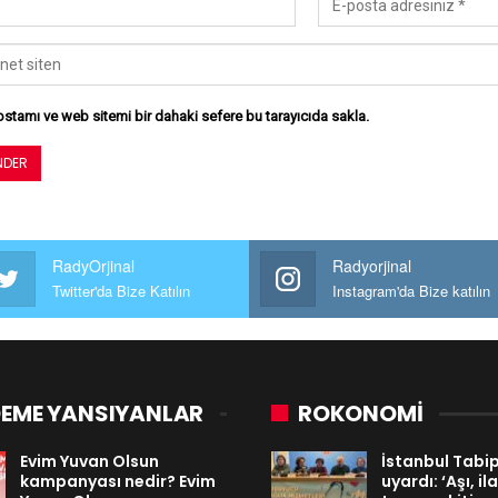
stamı ve web sitemi bir dahaki sefere bu tarayıcıda sakla.
RadyOrjinal
Radyorjinal
Twitter'da Bize Katılın
Instagram'da Bize katılın
EME YANSIYANLAR
ROKONOMİ
Evim Yuvan Olsun
İstanbul Tabi
kampanyası nedir? Evim
uyardı: ‘Aşı, i