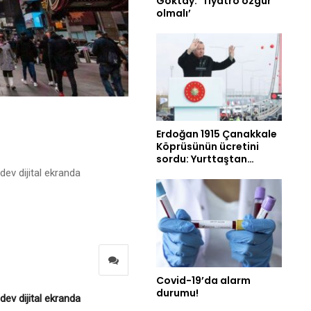
Göktay: ‘Tiyatro özgür
olmalı’
Erdoğan 1915 Çanakkale
Köprüsünün ücretini
sordu: Yurttaştan…
ev dijital ekranda
Covid-19’da alarm
durumu!
ev dijital ekranda