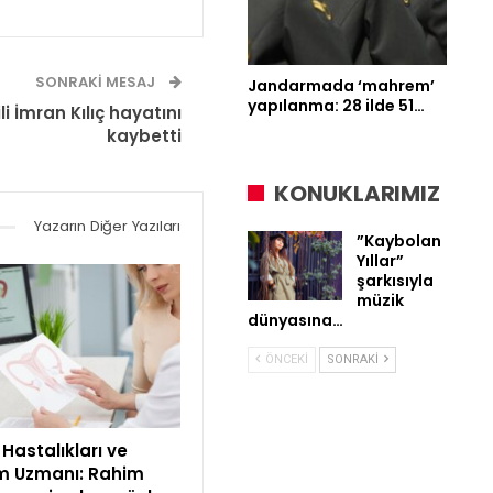
SONRAKI MESAJ
Jandarmada ‘mahrem’
yapılanma: 28 ilde 51…
li İmran Kılıç hayatını
kaybetti
KONUKLARIMIZ
Yazarın Diğer Yazıları
”Kaybolan
Yıllar”
şarkısıyla
müzik
dünyasına…
ÖNCEKI
SONRAKI
Hastalıkları ve
 Uzmanı: Rahim