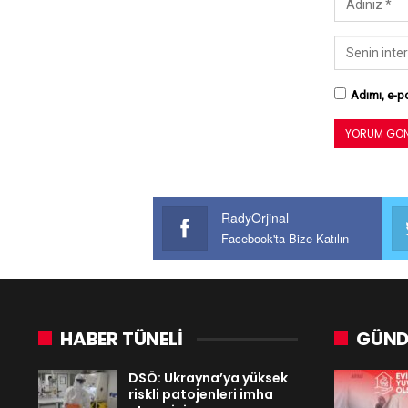
Adımı, e-po
RadyOrjinal
Facebook'ta Bize Katılın
HABER TÜNELİ
GÜND
DSÖ: Ukrayna’ya yüksek
riskli patojenleri imha