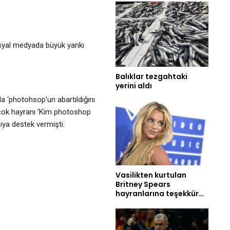
osyal medyada büyük yankı
Balıklar tezgahtaki
yerini aldı
da ‘photohsop’un abartıldığını
rçok hayranı ‘Kim photoshop
ıya destek vermişti.
Vasilikten kurtulan
Britney Spears
hayranlarına teşekkür…