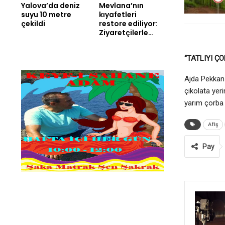
Yalova’da deniz
Mevlana’nın
suyu 10 metre
kıyafetleri
çekildi
restore ediliyor:
Ziyaretçilerle…
“TATLIYI Ç
Ajda Pekkan 
çikolata yeri
yarım çorba 
Afiş
Pay