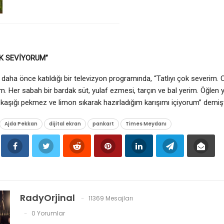
OK SEVİYORUM”
daha önce katıldığı bir televizyon programında, “Tatlıyı çok severim. C
m. Her sabah bir bardak süt, yulaf ezmesi, tarçın ve bal yerim. Öğlen yeş
kaşığı pekmez ve limon sıkarak hazırladığım karışımı içiyorum” demişt
Ajda Pekkan
dijital ekran
pankart
Times Meydanı
RadyOrjinal
11369 Mesajları
0 Yorumlar