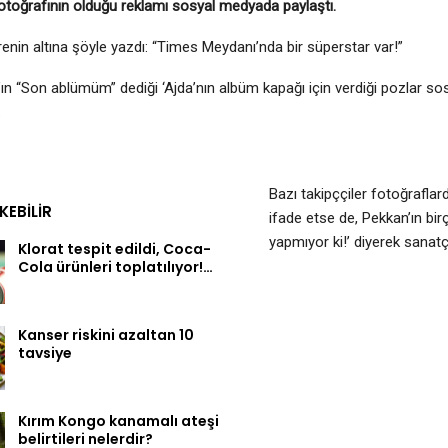
otoğrafının olduğu reklamı sosyal medyada paylaştı.
arenin altına şöyle yazdı: “Times Meydanı’nda bir süperstar var!”
ın “Son ablümüm” dediği ‘Ajda’nın albüm kapağı için verdiği pozlar s
.
Bazı takipççiler fotoğraflar
EKEBILIR
ifade etse de, Pekkan’ın bi
yapmıyor ki!’ diyerek sanatç
Klorat tespit edildi, Coca-
Cola ürünleri toplatılıyor!…
Kanser riskini azaltan 10
tavsiye
Kırım Kongo kanamalı ateşi
belirtileri nelerdir?