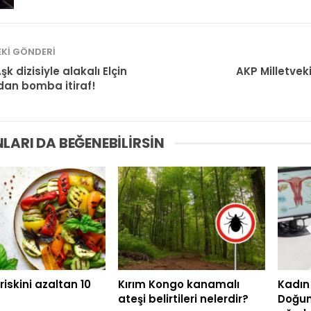
KI GÖNDERI
Aşk dizisiyle alakalı Elçin
AKP Milletveki
an bomba itiraf!
LARI DA BEĞENEBILIRSIN
riskini azaltan 10
Kırım Kongo kanamalı
Kadın 
ateşi belirtileri nelerdir?
Doğum