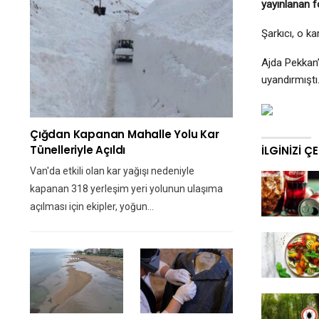
yayınlanan f
Şarkıcı, o k
Ajda Pekkan’
uyandırmıştı
Çığdan Kapanan Mahalle Yolu Kar
Tünelleriyle Açıldı
İLGINIZI Ç
Van'da etkili olan kar yağışı nedeniyle
kapanan 318 yerleşim yeri yolunun ulaşıma
açılması için ekipler, yoğun…