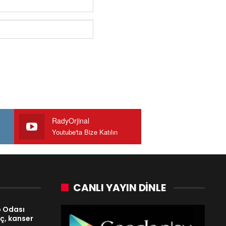
RadyOrjinal
Youtube'ta Bize Katılın
CANLI YAYIN DINLE
p Odası
laç, kanser