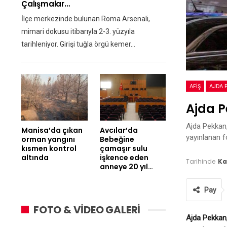
Çalışmalar…
İlçe merkezinde bulunan Roma Arsenali,
mimari dokusu itibarıyla 2-3. yüzyıla
tarihleniyor. Girişi tuğla örgü kemer…
AFIŞ
AJDA 
Ajda 
Ajda Pekkan,
Manisa’da çıkan
Avcılar’da
yayınlanan f
orman yangını
Bebeğine
kısmen kontrol
çamaşır sulu
altında
işkence eden
Tarihinde
Ka
anneye 20 yıl…
Pay
FOTO & VİDEO GALERİ
Ajda Pekkan,